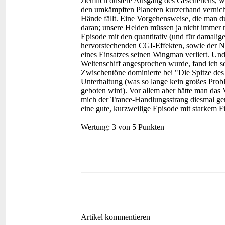
ziemlich düstere Ausgang des Geschehens, 
den umkämpften Planeten kurzerhand vernichte
Hände fällt. Eine Vorgehensweise, die man du
daran; unsere Helden müssen ja nicht immer m
Episode mit den quantitativ (und für damalig
hervorstechenden CGI-Effekten, sowie der 
eines Einsatzes seinen Wingman verliert. Un
Weltenschiff angesprochen wurde, fand ich se
Zwischentöne dominierte bei "Die Spitze des 
Unterhaltung (was so lange kein großes Probl
geboten wird). Vor allem aber hätte man das 
mich der Trance-Handlungsstrang diesmal gene
eine gute, kurzweilige Episode mit starkem Fi
Wertung:
3 von 5 Punkten
Artikel kommentieren