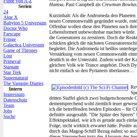
Filme von A-Z
Hamsa
, Paul Campbell als
Crewman Bowlus
Serien
24
Kurzinhalt:
Als die Andromeda den Planeten S
Akte X
neuen Commonwealth gegründet wurde, entde
Babylon 5 Universum
Offenbar wollen diese den Planeten nach ihr
Doctor Who
Lebensformen unbewohnbar machen würde. Cap
Farscape
die Generatoren zu zerstören. Doch die Reakti
Fringe
schicken gleich die nächsten Generatorenschi
Galactica Universum
begleitet. Die Andromeda ist heillos unterleg
Game of Thrones
Verstärkung vom neuen Commonwealth eintrif
Lost
deutlich in der Unterzahl. Zudem wird der K
Primeval
gleichen Volk wie Trance angehört. Doch Dyla
Stargate
nicht einfach so den Pyrianern überlassen…
Star Trek
Supernatural
The Vampire Diaries
Rev
Intern
Spe
Impressum
dritten Staffel gleich zwei budgetschonende C
Datenschutz
dementsprechend wohl ziemlich teuer gewesen 
Team
ich die betreffenden beiden Episoden – für C
Jobs
definitiv ausgezahlt. "Die Spitze des Speers" 
Suche
Effektspektakel, wie ich es gerade auch einfa
Folge, nicht wirklich erwartet hätte. Positiv
durch das Magog-Schiff Bezug nahm; so auch 
dieses Versprechen trotz des Abgangs des Se