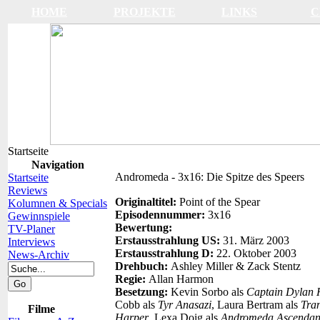
HOME
PROJEKTE
LINKS
C
Startseite
Navigation
Andromeda - 3x16: Die Spitze des Speers
Startseite
Reviews
Originaltitel:
Point of the Spear
Kolumnen & Specials
Episodennummer:
3x16
Gewinnspiele
Bewertung:
TV-Planer
Erstausstrahlung US:
31. März 2003
Interviews
Erstausstrahlung D:
22. Oktober 2003
News-Archiv
Drehbuch:
Ashley Miller & Zack Stentz
Regie:
Allan Harmon
Besetzung:
Kevin Sorbo als
Captain Dylan 
Cobb als
Tyr Anasazi
, Laura Bertram als
Tra
Filme
Harper
, Lexa Doig als
Andromeda Ascendan