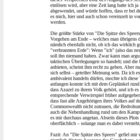
einlösen wird, aber eine Zeit lang hatte ich j
abgewendet, und würde hoffen, dass er bei d
es mich, hier und auch schon vereinzelt in v
werden.
Die größte Stärke von "Die Spitze des Speer
Vorgehen am Ende – welches man übrigens dur
nämlich ebenfalls nicht, ob ich das wirklich gu
"verbrannten Erde": Wenn "ich" (also das n
soll ihn niemand haben. Zwar kann man argum
taktischen Überlegungen so handelt; und die
anbieten, scheint ihm recht zu geben. Aber m
sich selbst – geteilter Meinung sein. Da ich
ambivalent handeln dürfen, mochte ich diese
anfangen konnte ich mit dem Geplänkel rund u
dass Azazel zu ihrem Volk gehört, und ich 
entsprechende Verwirrspiel früher aufgegeben 
dass fast alle Angehörigen ihres Volkes auf d
Commonwealth nicht zutrauen, die Bedrohun
auch die Nebenhandlung rund um den Kampfpil
es mir durchaus angetan. Abseits dieses Plot
oberflächlich – solange man es dabei versteht
Fazit:
An "Die Spitze des Speers" gefiel mir 