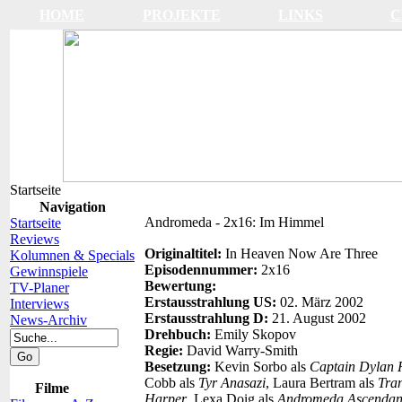
HOME
PROJEKTE
LINKS
C
Startseite
Navigation
Andromeda - 2x16: Im Himmel
Startseite
Reviews
Originaltitel:
In Heaven Now Are Three
Kolumnen & Specials
Episodennummer:
2x16
Gewinnspiele
Bewertung:
TV-Planer
Erstausstrahlung US:
02. März 2002
Interviews
Erstausstrahlung D:
21. August 2002
News-Archiv
Drehbuch:
Emily Skopov
Regie:
David Warry-Smith
Besetzung:
Kevin Sorbo als
Captain Dylan 
Cobb als
Tyr Anasazi
, Laura Bertram als
Tra
Filme
Harper
, Lexa Doig als
Andromeda Ascendan