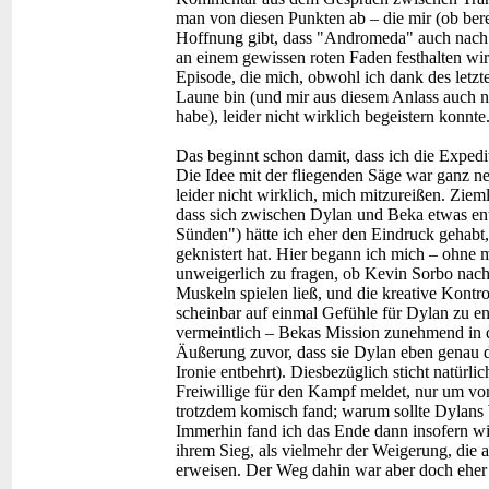
man von diesen Punkten ab – die mir (ob berec
Hoffnung gibt, dass "Andromeda" auch nach
an einem gewissen roten Faden festhalten wi
Episode, die mich, obwohl ich dank des letz
Laune bin (und mir aus diesem Anlass auch n
habe), leider nicht wirklich begeistern konnte
Das beginnt schon damit, dass ich die Expedit
Die Idee mit der fliegenden Säge war ganz ne
leider nicht wirklich, mich mitzureißen. Zie
dass sich zwischen Dylan und Beka etwas ent
Sünden") hätte ich eher den Eindruck gehab
geknistert hat. Hier begann ich mich – ohne 
unweigerlich zu fragen, ob Kevin Sorbo nac
Muskeln spielen ließ, und die kreative Kontrol
scheinbar auf einmal Gefühle für Dylan zu ent
vermeintlich – Bekas Mission zunehmend in d
Äußerung zuvor, dass sie Dylan eben genau d
Ironie entbehrt). Diesbezüglich sticht natürli
Freiwillige für den Kampf meldet, nur um v
trotzdem komisch fand; warum sollte Dylans W
Immerhin fand ich das Ende dann insofern wie
ihrem Sieg, als vielmehr der Weigerung, die 
erweisen. Der Weg dahin war aber doch eher 