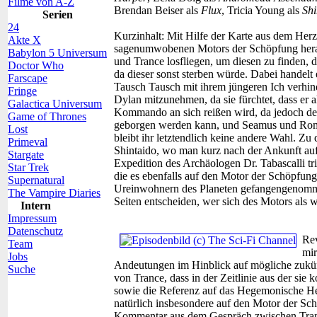
Filme von A-Z
Brendan Beiser als
Flux
, Tricia Young als
Shi
Serien
24
Kurzinhalt:
Mit Hilfe der Karte aus dem Her
Akte X
sagenumwobenen Motors der Schöpfung hera
Babylon 5 Universum
und Trance losfliegen, um diesen zu finden, d
Doctor Who
da dieser sonst sterben würde. Dabei handelt 
Farscape
Tausch Tausch mit ihrem jüngeren Ich verhinde
Fringe
Dylan mitzunehmen, da sie fürchtet, dass er a
Galactica Universum
Kommando an sich reißen wird, da jedoch de
Game of Thrones
geborgen werden kann, und Seamus und Romm
Lost
bleibt ihr letztendlich keine andere Wahl. Zu
Primeval
Shintaido, wo man kurz nach der Ankunft auf 
Stargate
Expedition des Archäologen Dr. Tabascalli trif
Star Trek
die es ebenfalls auf den Motor der Schöpfu
Supernatural
Ureinwohnern des Planeten gefangengenomm
The Vampire Diaries
Seiten entscheiden, wer sich des Motors als
Intern
Impressum
Datenschutz
Rev
Team
mir
Jobs
Andeutungen im Hinblick auf mögliche zukünft
Suche
von Trance, dass in der Zeitlinie aus der sie 
sowie die Referenz auf das Hegemonische Her
natürlich insbesondere auf den Motor der Sch
Kommentar aus dem Gespräch zwischen Trance