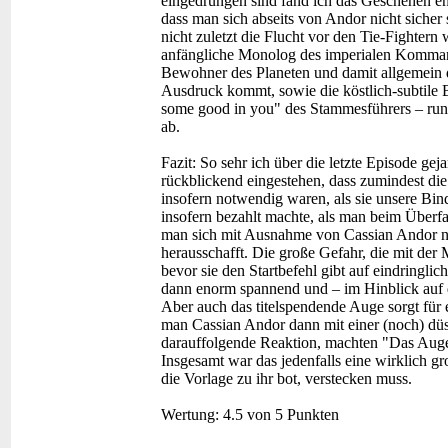
eingedrungen sind fand ich das Geschehen eno
dass man sich abseits von Andor nicht siche
nicht zuletzt die Flucht vor den Tie-Fightern
anfängliche Monolog des imperialen Komman
Bewohner des Planeten und damit allgemein
Ausdruck kommt, sowie die köstlich-subtile 
some good in you" des Stammesführers – rund
ab.
Fazit:
So sehr ich über die letzte Episode ge
rückblickend eingestehen, dass zumindest di
insofern notwendig waren, als sie unsere Bin
insofern bezahlt machte, als man beim Überfal
man sich mit Ausnahme von Cassian Andor nic
herausschafft. Die große Gefahr, die mit der
bevor sie den Startbefehl gibt auf eindringlic
dann enorm spannend und – im Hinblick auf d
Aber auch das titelspendende Auge sorgt für 
man Cassian Andor dann mit einer (noch) düst
darauffolgende Reaktion, machten "Das Auge"
Insgesamt war das jedenfalls eine wirklich gr
die Vorlage zu ihr bot, verstecken muss.
Wertung:
4.5 von 5 Punkten