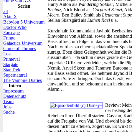
Filme von A-Z
Harry Anton als
Wandering Soldier
, Michell
Serien
Beehaz
, Nick Blood als
Corporal Kimzi
, Ai
24
Meero
, Ben Bailey Smith als
Lieutenant Supe
Akte X
Stellan Skarsgård als
Luthen Rael
u.a.
Babylon 5 Universum
Doctor Who
Kurzinhalt:
Kommandant Jayhold Beehaz instr
Farscape
Einwohner von Aldhani, sowie die anstehenden
Fringe
Basis öffnet, um Pilger in das von ihnen als 
Galactica Universum
Nacht wird es zu einem spektakulären Spekt
Game of Thrones
zuträgt. Eben diese Gelegenheit wollen die R
Lost
auszurauben – da sich in dieser gerade die Ge
Primeval
imperiale Offiziere verkleidet, welche die Pil
Stargate
Nemik, Arvel Skeen und Taramyn Barcona ins 
Star Trek
zur Basis selbst öffnet. Sie nehmen Jayhold 
Supernatural
sie zum Safe zu bringen. Doch das Gerät, welc
The Vampire Diaries
einwandfrei, und so bekommt man in einem a
Intern
Alarm…
Impressum
Datenschutz
Team
Review:
Mein 
Jobs
der bislang de
Suche
Rebellen ihren Überfall starten. Cassian, Kar
auf die Freigabe von Val. Und obwohl bis dorth
diesen nicht zu erteilen, zögert sie. Es wirkt 
ihrer Mission so richtig bewusst, und welch g