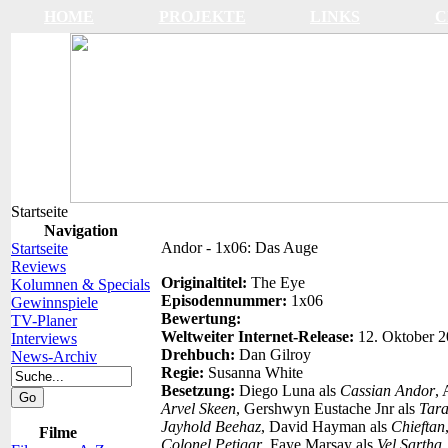
HOME
PROJEKTE
LINKS
C
Startseite
Navigation
Andor - 1x06: Das Auge
Startseite
Reviews
Originaltitel:
The Eye
Kolumnen & Specials
Episodennummer:
1x06
Gewinnspiele
Bewertung:
TV-Planer
Weltweiter Internet-Release:
12. Oktober 
Interviews
Drehbuch:
Dan Gilroy
News-Archiv
Regie:
Susanna White
Besetzung:
Diego Luna als
Cassian Andor
,
Arvel Skeen
, Gershwyn Eustache Jnr als
Tar
Jayhold Beehaz
, David Hayman als
Chieftan
Filme
Colonel Petigar
, Faye Marsay als
Vel Sartha