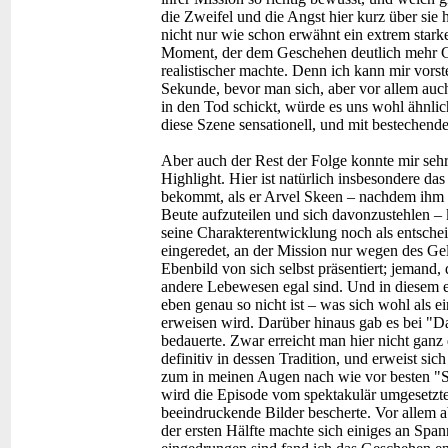
die Zweifel und die Angst hier kurz über sie 
nicht nur wie schon erwähnt ein extrem stark
Moment, der dem Geschehen deutlich mehr G
realistischer machte. Denn ich kann mir vorste
Sekunde, bevor man sich, aber vor allem au
in den Tod schickt, würde es uns wohl ähnlic
diese Szene sensationell, und mit bestechender
Aber auch der Rest der Folge konnte mir sehr
Highlight. Hier ist natürlich insbesondere 
bekommt, als er Arvel Skeen – nachdem ihm d
Beute aufzuteilen und sich davonzustehlen – k
seine Charakterentwicklung noch als entschei
eingeredet, an der Mission nur wegen des Ge
Ebenbild von sich selbst präsentiert; jemand, 
andere Lebewesen egal sind. Und in diesem 
eben genau so nicht ist – was sich wohl als e
erweisen wird. Darüber hinaus gab es bei "D
bedauerte. Zwar erreicht man hier nicht gan
definitiv in dessen Tradition, und erweist sich
zum in meinen Augen nach wie vor besten "S
wird die Episode vom spektakulär umgesetzten
beeindruckende Bilder bescherte. Vor allem a
der ersten Hälfte machte sich einiges an Span