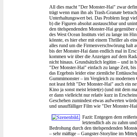
All dies macht "Der Monster-Hai" zwar defini
trägt wenn man ihn als Trash-Granate betrach
Unterhaltungswert bei. Das Problem liegt vie
b) die Figuren absolut austauschbar und unint
den titelspendenden Monster-Hai gegenüber 
des West Ocean Instituts viel zu lange im Hi
könnte, es hier eher mit einem Thriller als 
alles rund um die Firmenverschwörung halt au
bis der Monster-Hai dann endlich mal in Ersc
kommen wir über die Anzeigen auf dem Radar
nicht hinaus. Grundsätzlich legitim – und in b
"Der Monster-Hai" einfach zu lange Zeit, bis e
das Ergebnis leider eine ziemliche Enttäusch
Gummimonster – im Vergleich zu modernen C
not least fehlt "Der Monster-Hai" auch ein nen
Kino ja sonst meist leistet(e) (und mit dem 
er dann vielleicht nur relativ kurz in Erschei
Geschehen zumindest etwas aufwerten würde.
und unauffälliger Film wie "Der Monster-Hai"
Fazit:
Entgegen dem reißeris
letztendlich als zu zahm und
Bedrohung durch den titelspendenden Monster
– sehr mäßige – Gangster-Storyline im Mittelp