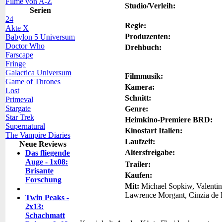
Filme von A-Z
Studio/Verleih:
Serien
24
Regie:
Akte X
Produzenten:
Babylon 5 Universum
Doctor Who
Drehbuch:
Farscape
Fringe
Galactica Universum
Filmmusik:
Game of Thrones
Kamera:
Lost
Schnitt:
Primeval
Stargate
Genre:
Star Trek
Heimkino-Premiere BRD:
Supernatural
Kinostart Italien:
The Vampire Diaries
Laufzeit:
Neue Reviews
Altersfreigabe:
Das fliegende
Auge - 1x08:
Trailer:
Brisante
Kaufen:
Forschung
Mit:
Michael Sopkiw, Valentine
Lawrence Morgant, Cinzia de P
Twin Peaks -
2x13:
Schachmatt