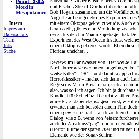
Kurzinhalt:
An der Küste Floridas kommt es v
Poirot - 8x02:
und Fischer. Sheriff Gordon tut sich daraufh
Mord in
Bob Hogan, zusammen, um die Vorfälle zu un
Mesopotamien
Angriffe auf ein genetisches Experiment des 
Intern
mit einem Oktopus gekreuzt wurde. Auch eine
Impressum
herausstellt, gibt es eine Verbindung zwisch
Datenschutz
der sich zuletzt in Miami zugetragen hat. Den
Team
Experiment des West Ocean Instituts, welches
Jobs
einem Oktopus gekreuzt wurde. Eben dieser 
Suche
Floridas unsicher…
Review:
Im Fahrwasser von "Der weiße Hai" 
Nachahmer geschwommen, angefangen bei "D
weiße Killer". 1984 – und damit knapp zehn 
Horrorklassiker – machte sich dann auch Lam
Regisseurs Mario Bava, daran, sich an einem
also, was soll ich sagen. Ich bin ja durchaus e
Kandidat für SchleFaz. Die relativ billige P
anmerkt, ist dabei ebenso geschenkt, wie die
erwartet man sich bei solch einem Film doch v
einem gewissen Grad ja auch zu ihrem Charme
Dialog, wie z.B. wenn von "einem furchterre
auch der Abschluss"gag" rund um den nächsten
(Horror-)Filme der späten 70er und frühen 80
Elemente wie der Sonar-Schirm.