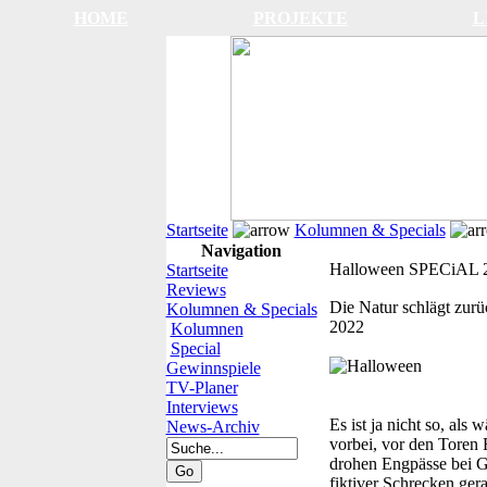
HOME
PROJEKTE
L
Startseite
Kolumnen & Specials
Navigation
Halloween SPECiAL 
Startseite
Reviews
Die Natur schlägt zurü
Kolumnen & Specials
2022
Kolumnen
Special
Gewinnspiele
TV-Planer
Interviews
Es ist ja nicht so, als
News-Archiv
vorbei, vor den Toren E
drohen Engpässe bei Ga
fiktiver Schrecken ge