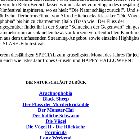
 vor. Im Retro-Bereich lassen wir uns dabei vom Slogan des diesjähri
mfestival inspirieren, wo es hieß: "Die Natur schlägt zurück!". Und s
fünfzehn Tierhorror-Filme, von Alfred Hitchcocks Klassiker "Die Vöge
hobia" bis hin zu charmantem (Italo-)Trash wie "Der Fluss der
gegenüber findet ihr in der Sparte "Schrecken der Gegenwart" ein g
ammelsurium aus aktuellen bzw. vor kurzem veröffentlichten Kinofil
lm aus dem umfassenden Streaming-Angebot, sowie einzelne Highlight
n SLASH-Filmfestivals.
serem diesjährigen SPECiAL zum gruseligsten Monat des Jahres für je
hen euch wie jedes Jahr frohes Gruseln und HAPPY HALLOWEEN!
DIE NATUR SCHLÄGT ZURÜCK
Arachnophobia
Black Sheep
Der Fluss der Mörderkrokodile
Der Monster-Hai
Der tödliche Schwarm
Die Vögel
Die Vögel II - Die Rückkehr
Formicula
Long Weekend