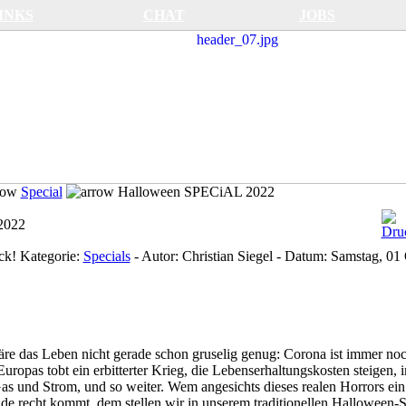
INKS
CHAT
JOBS
Special
Halloween SPECiAL 2022
2022
ck!
Kategorie:
Specials
-
Autor:
Christian Siegel
-
Datum:
Samstag, 01
 wäre das Leben nicht gerade schon gruselig genug: Corona ist immer noc
uropas tobt ein erbitterter Krieg, die Lebenserhaltungskosten steigen, 
s und Strom, und so weiter. Wem angesichts dieses realen Horrors ein
rade recht kommt, dem stellen wir in unserem traditionellen Hallowee