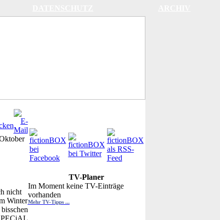
DATENSCHUTZ
ARCHIV
 Oktober
TV-Planer
Im Moment keine TV-Einträge
h nicht
vorhanden
im Winter
Mehr TV-Tipps ...
 bisschen
n-SPECiAL