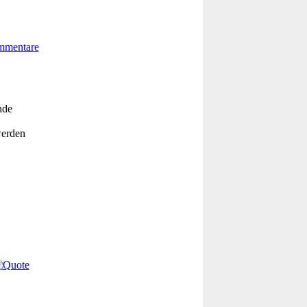
nde
werden