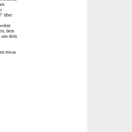
gen
o
l" über
ewohnt
men, dem
s aus dem
den etwas