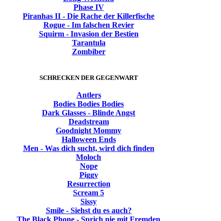
Phase IV
Piranhas II - Die Rache der Killerfische
Rogue - Im falschen Revier
Squirm - Invasion der Bestien
Tarantula
Zombiber
SCHRECKEN DER GEGENWART
Antlers
Bodies Bodies Bodies
Dark Glasses - Blinde Angst
Deadstream
Goodnight Mommy
Halloween Ends
Men - Was dich sucht, wird dich finden
Moloch
Nope
Piggy
Resurrection
Scream 5
Sissy
Smile - Siehst du es auch?
The Black Phone - Sprich nie mit Fremden