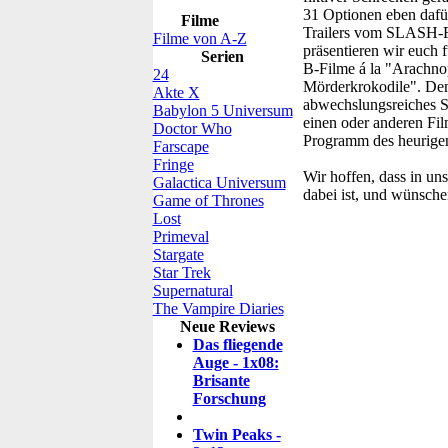
31 Optionen eben dafür
Filme
Trailers vom SLASH-Fil
Filme von A-Z
präsentieren wir euch 
Serien
B-Filme á la "Arachnop
24
Mörderkrokodile". Dem
Akte X
abwechslungsreiches S
Babylon 5 Universum
einen oder anderen Fi
Doctor Who
Programm des heurige
Farscape
Fringe
Wir hoffen, dass in un
Galactica Universum
dabei ist, und wünsc
Game of Thrones
Lost
Primeval
Stargate
Star Trek
Supernatural
The Vampire Diaries
Neue Reviews
Das fliegende
Auge - 1x08:
Brisante
Forschung
Twin Peaks -