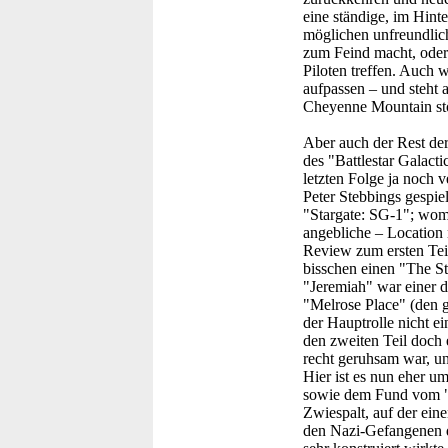
eine ständige, im Hint
möglichen unfreundlich
zum Feind macht, oder 
Piloten treffen. Auch
aufpassen – und steht 
Cheyenne Mountain stöß
Aber auch der Rest der
des "Battlestar Galact
letzten Folge ja noch 
Peter Stebbings gespielt
"Stargate: SG-1"; wom
angebliche – Location 
Review zum ersten Teil
bisschen einen "The St
"Jeremiah" war einer 
"Melrose Place" (den 
der Hauptrolle nicht e
den zweiten Teil doch 
recht geruhsam war, u
Hier ist es nun eher u
sowie dem Fund vom "E
Zwiespalt, auf der ein
den Nazi-Gefangenen dr