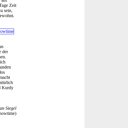
e am
Tage Zeit
u sein,
gewohnt.
as
e der
nen.
ich
bunden
los
 macht
türlich
d Kurdy
an Siegel
howtime)