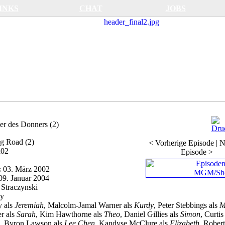
INKS
CHAT
JOBS
er des Donners (2)
g Road (2)
< Vorherige Episode
|
N
x02
Episode >
:
03. März 2002
09. Januar 2004
 Straczynski
hy
y als
Jeremiah
, Malcolm-Jamal Warner als
Kurdy
, Peter Stebbings als
M
er als
Sarah
, Kim Hawthorne als
Theo
, Daniel Gillies als
Simon
, Curtis
, Byron Lawson als
Lee Chen
, Kandyse McClure als
Elizabeth
, Rober