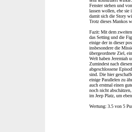
sehr konstruiert wirkt
Fenster stehen und von 
lassen wollen, ehe sie
damit sich die Story w
Trotz dieses Mankos war
Fazit:
Mit dem zweiten 
das Setting und die Fig
einige der in dieser p
insbesondere die Missi
übergeordnete Ziel, e
Welt haben Jeremiah un
Zumindest nach diesem
abgeschlossene Episod
sind. Die hier geschaff
einige Parallelen zu ä
auch erstmal einen gut
noch nicht abschätzen
im Jeep Platz, um eben
Wertung:
3.5 von 5 Pu