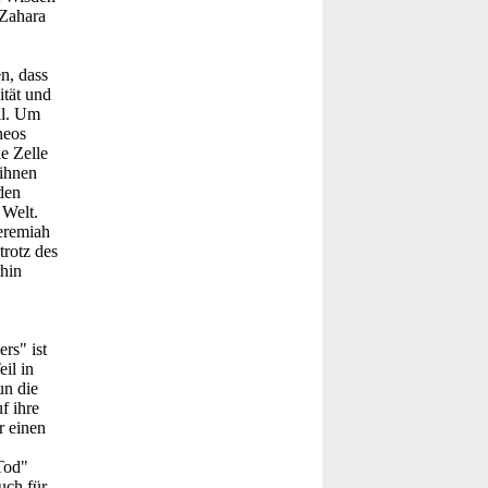
 Zahara
n, dass
ität und
ll. Um
heos
e Zelle
 ihnen
den
 Welt.
eremiah
trotz des
rhin
rs" ist
il in
un die
f ihre
r einen
Tod"
uch für