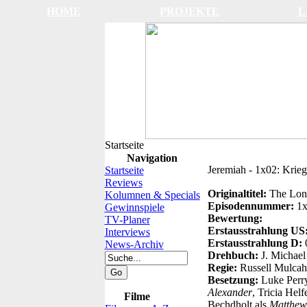
HOME
PROJEKTE
L
Startseite
Navigation
Jeremiah - 1x02: Krieg
Startseite
Reviews
Originaltitel:
The Lon
Kolumnen & Specials
Episodennummer:
1
Gewinnspiele
Bewertung:
TV-Planer
Erstausstrahlung US
Interviews
Erstausstrahlung D:
News-Archiv
Drehbuch:
J. Michael
Regie:
Russell Mulca
Besetzung:
Luke Perr
Alexander
, Tricia Helf
Filme
Bechdholt als
Matthew