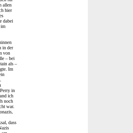
 allen
ch hier
es
e dabei
 im
ninnen
 in der
um von
lle – bei
ain als –
gte. Im
ein
.
m
Perry in
and ich
ch noch
cht war.
onazis,
sal, dass
Nazis