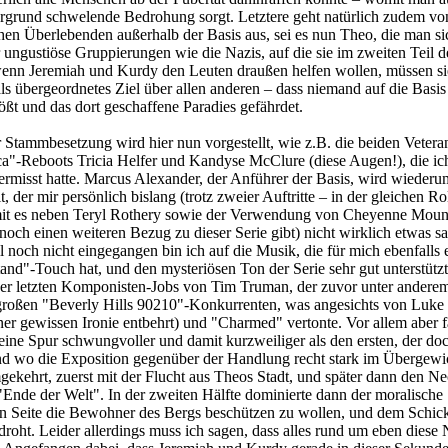
ergrund schwelende Bedrohung sorgt. Letztere geht natürlich zudem von
en Überlebenden außerhalb der Basis aus, sei es nun Theo, die man si
ungustiöse Gruppierungen wie die Nazis, auf die sie im zweiten Teil d
 wenn Jeremiah und Kurdy den Leuten draußen helfen wollen, müssen si
als übergeordnetes Ziel über allen anderen – dass niemand auf die Basis
t und das dort geschaffene Paradies gefährdet.
 Stammbesetzung wird hier nun vorgestellt, wie z.B. die beiden Vetera
ica"-Reboots Tricia Helfer und Kandyse McClure (diese Augen!), die ich
vermisst hatte. Marcus Alexander, der Anführer der Basis, wird wieder
, der mir persönlich bislang (trotz zweier Auftritte – in der gleichen Ro
it es neben Teryl Rothery sowie der Verwendung von Cheyenne Mount
noch einen weiteren Bezug zu dieser Serie gibt) nicht wirklich etwas sa
 noch nicht eingegangen bin ich auf die Musik, die für mich ebenfalls 
and"-Touch hat, und den mysteriösen Ton der Serie sehr gut unterstützt
der letzten Komponisten-Jobs von Tim Truman, der zuvor unter andere
großen "Beverly Hills 90210"-Konkurrenten, was angesichts von Luke 
iner gewissen Ironie entbehrt) und "Charmed" vertonte. Vor allem aber f
eine Spur schwungvoller und damit kurzweiliger als den ersten, der do
nd wo die Exposition gegenüber der Handlung recht stark im Übergewi
mgekehrt, zuerst mit der Flucht aus Theos Stadt, und später dann den Ne
nde der Welt". In der zweiten Hälfte dominierte dann der moralische
en Seite die Bewohner des Bergs beschützen zu wollen, und dem Schick
oht. Leider allerdings muss ich sagen, dass alles rund um eben diese 