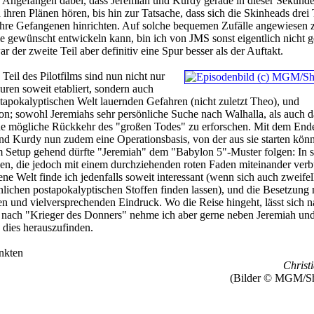
e. Angefangen dabei, dass Jeremiah und Kurdy gerade in dieser Sekund
ihren Plänen hören, bis hin zur Tatsache, dass sich die Skinheads drei 
 ihre Gefangenen hinrichten. Auf solche bequemen Zufälle angewiesen z
ie gewünscht entwickeln kann, bin ich von JMS sonst eigentlich nicht 
 der zweite Teil aber definitiv eine Spur besser als der Auftakt.
Teil des Pilotfilms sind nun nicht nur
uren soweit etabliert, sondern auch
ostapokalyptischen Welt lauernden Gefahren (nicht zuletzt Theo), und
on; sowohl Jeremiahs sehr persönliche Suche nach Walhalla, als auch d
ine mögliche Rückkehr des "großen Todes" zu erforschen. Mit dem End
d Kurdy nun zudem eine Operationsbasis, von der aus sie starten kön
 Setup gehend dürfte "Jeremiah" dem "Babylon 5"-Muster folgen: In s
en, die jedoch mit einem durchziehenden roten Faden miteinander ver
ene Welt finde ich jedenfalls soweit interessant (wenn sich auch zweifel
hnlichen postapokalyptischen Stoffen finden lassen), und die Besetzung
en und vielversprechenden Eindruck. Wo die Reise hingeht, lässt sich na
, nach "Krieger des Donners" nehme ich aber gerne neben Jeremiah un
 dies herauszufinden.
nkten
Christi
(Bilder © MGM/S