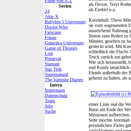
Filme von A-Z
als
Devon
, Teryl Roth
Serien
als
Ezekiel
u.a.
24
Akte X
Kurzinhalt:
Theos Männ
Babylon 5 Universum
sie vom sogenannten En
Doctor Who
ausreichend Nahrung g
Farscape
Simon zum Reden zu br
Fringe
Männer, gesehen zu hab
Galactica Universum
gesteckt wird. Mit Kur
Game of Thrones
schließlich die Flucht.
Lost
Truck zurück zur gehei
Primeval
Wie sich herausstellt,
Stargate
und Kurdy tatsächlich e
Star Trek
Elends außerhalb der B
Supernatural
geheim zu halten, als 
The Vampire Diaries
Intern
Impressum
Datenschutz
Team
erster Linie mal die We
Jobs
Basis am Ende der Welt
Suche
Missionen aufbrechen. 
Seite möchte Jeremiah
persönlichen Zieles gi
zurückkehren und neue