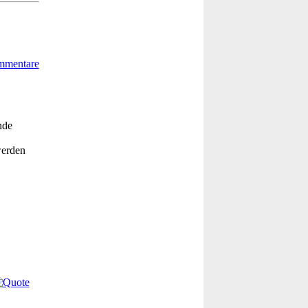
nde
werden