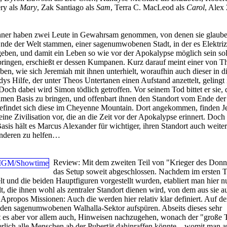
ery als
Mary
, Zak Santiago als
Sam
, Terra C. MacLeod als
Carol
, Alex
er haben zwei Leute in Gewahrsam genommen, von denen sie glaube
de der Welt stammen, einer sagenumwobenen Stadt, in der es Elektriz
eben, und damit ein Leben so wie vor der Apokalypse möglich sein so
ingen, erschießt er dessen Kumpanen. Kurz darauf meint einer von T
en, wie sich Jeremiah mit ihnen unterhielt, woraufhin auch dieser in di
dys Hilfe, der unter Theos Untertanen einen Aufstand anzettelt, gelingt
 Doch dabei wird Simon tödlich getroffen. Vor seinem Tod bittet er sie, 
men Basis zu bringen, und offenbart ihnen den Standort vom Ende der
 befindet sich diese im Cheyenne Mountain. Dort angekommen, finden J
ine Zivilisation vor, die an die Zeit vor der Apokalypse erinnert. Doch 
asis hält es Marcus Alexander für wichtiger, ihren Standort auch weite
anderen zu helfen…
Review:
Mit dem zweiten Teil von "Krieger des Donne
das Setup soweit abgeschlossen. Nachdem im ersten Te
lt und die beiden Hauptfiguren vorgestellt wurden, etabliert man hier n
, die ihnen wohl als zentraler Standort dienen wird, von dem aus sie au
Apropos Missionen: Auch die werden hier relativ klar definiert. Auf de
 den sagenumwobenen Walhalla-Sektor aufspüren. Abseits dieses sehr
lt es aber vor allem auch, Hinweisen nachzugehen, wonach der "große 
rlich alle Menschen ab der Pubertät dahinraffen könnte – womit man a