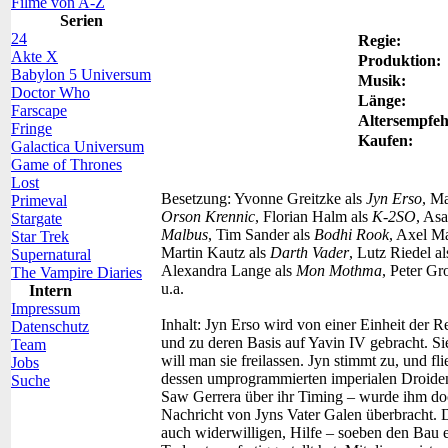
Filme von A-Z
Serien
24
Regie:
Akte X
Produktion:
Babylon 5 Universum
Musik:
Doctor Who
Länge:
Farscape
Altersempfeh
Fringe
Kaufen:
Galactica Universum
Game of Thrones
Lost
Besetzung:
Yvonne Greitzke als
Jyn Erso
, Ma
Primeval
Orson Krennic
, Florian Halm als
K-2SO
, As
Stargate
Malbus
, Tim Sander als
Bodhi Rook
, Axel M
Star Trek
Martin Kautz als
Darth Vader
, Lutz Riedel a
Supernatural
Alexandra Lange als
Mon Mothma
, Peter Gr
The Vampire Diaries
u.a.
Intern
Impressum
Inhalt:
Jyn Erso wird von einer Einheit der Re
Datenschutz
und zu deren Basis auf Yavin IV gebracht. Sie
Team
will man sie freilassen. Jyn stimmt zu, und
Jobs
dessen umprogrammierten imperialen Droid
Suche
Saw Gerrera über ihr Timing – wurde ihm do
Nachricht von Jyns Vater Galen überbracht. D
auch widerwilligen, Hilfe – soeben den Bau 