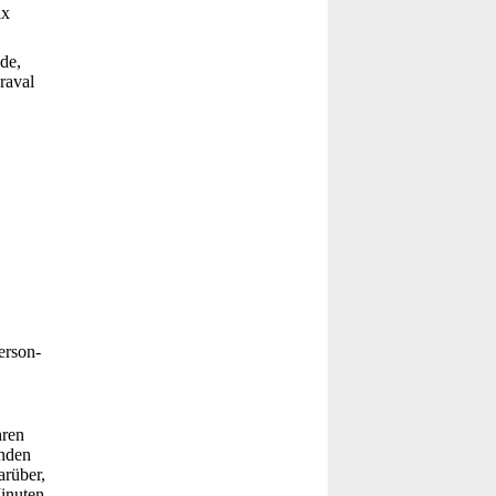
ix
de,
raval
erson-
hren
inden
arüber,
inuten.