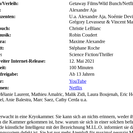
o/Verleih:
Getaway Films/Wild Bunch/Netfl
:
Alexandre Aja
zenten:
U.a. Alexandre Aja, Noémie Devi
Grégory Levasseur & Vincent Ma
buch:
Christie LeBlanc
usik:
Robin Coudert
ra:
Maxime Alexandre
t:
Stéphane Roche
:
Science Fiction/Thriller
eiter Internet-Release:
12. Mai 2021
eit:
100 Minuten
freigabe:
Ab 13 Jahren
r:
YouTube
men:
Netflix
élanie Laurent, Mathieu Amalric, Malik Zidi, Laura Boujenah, Eric H
l, Anie Balestra, Marc Saez, Cathy Cerda u.a.
rwacht in eine Kryokammer. Sie kann sich an nichts erinnern, weder i
n die Kammer gekommen ist, bzw. warum sie sich in einer solchen bef
nde künstliche Intelligenz mit der Bezeichnung M.I.L.O. informiert sie d
ngssystem defekt ist. Sie hat nur mehr Atemluft für maximal neunzig M