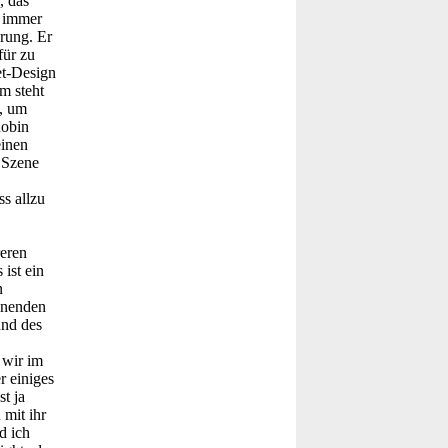
, das
h immer
rung. Er
für zu
et-Design
m steht
t, um
Robin
einen
e Szene
s allzu
eren
ist ein
n
nnenden
und des
 wir im
r einiges
t ja
mit ihr
d ich