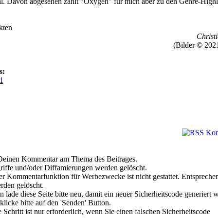
al. Davon abgesehen zählt "Oxygen" für mich aber zu den Genre-Highl
kten
Christi
(Bilder © 2021
s:
1
e Deinen Kommentar am Thema des Beitrages.
riffe und/oder Diffamierungen werden gelöscht.
r Kommentarfunktion für Werbezwecke ist nicht gestattet. Entspreche
den gelöscht.
 lade diese Seite bitte neu, damit ein neuer Sicherheitscode generiert 
klicke bitte auf den 'Senden' Button.
Schritt ist nur erforderlich, wenn Sie einen falschen Sicherheitscode