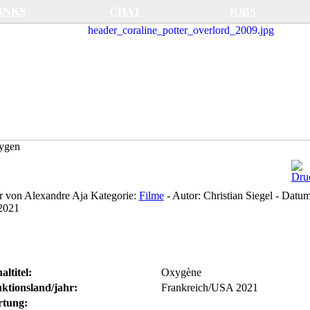
INKS
CHAT
JOBS
ygen
er von Alexandre Aja
Kategorie:
Filme
-
Autor:
Christian Siegel
-
Datum
2021
altitel:
Oxygène
ktionsland/jahr:
Frankreich/USA 2021
tung: