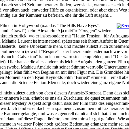
l noch so viel Zeit, um herauszufinden, wer sie ist, warum sie sich in d
vor allem auch, entweder Hilfe zu organisieren, oder aber einen Weg 
ständig aus der Kammer zu befreien, ehe ihr die Luft ausgeht…
Filmen in Hollywood (u.a. das "The Hills Have Eyes"-
und "Crawl") kehrt Alexandre Aja mit/für "Oxygen" wieder
nkreich zurück, wo er insbesondere mit "Haute Tension" für Aufregung
Mélanie Laurent ist international spätestens seit ihrem Auftritt in Quen
s Basterds" keine Unbekannte mehr, und machte zuletzt auch zunehmend
 aufmerksam (sowohl "Respire" – der hierzulande leider nach wie vor 
– als auch "Galveston" kann ich nur wärmstens empfehlen, und "Die T
t). Hier hat sie die alles andere als leichte Aufgabe, den ganzen Film 
ssen (wobei Mathieu Amalric mit seiner Stimme wertvolle Unterstützung 
gelingt. Man fühlt von Beginn an mit ihrer Figur mit. Die Grundidee hi
ten Moment an den Ryan Reynolds-Film "Buried" erinnern – erhält abe
s auch die Science Fiction-Elemente, doch wieder eine ganz eigene Not
bei nicht zuletzt auch von eben diesem Amnesie-Konzept. Denn dass sic
or erinnern kann, erlaubt es uns als Zuschauer, sie quasi zusammen mit 
ieser Mystery-Aspekt sorgt dafür, dass der Film trotz des eingeschrän
g wird. Ich fand es einfach sehr spannend, zusammen mit Liz herauszufi
 die Kammer gelangte, und was es generell damit auf sich hat. Und auch 
" dann auf diese Fragen lieferte, konnten mir sehr gut gefallen. Wie a
emente in weiterer Folge noch größere Bedeutung erlangen; mehr sei an