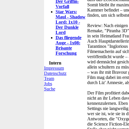
Der Griffin-
Somit bleibt ihr maxima
Vorfall
Kammer befindet – und 
Star Wars:
finden, um sich selbst
Maul - Shadow
Lord: 1x10 -
Review:
Nach einigen 
Der Dunkle
Remake, "Piranha 3D" 
Lord
in sein Heimatland Fra
Das fliegende
Auch Hauptdarstellerin 
Auge - 1x08:
Tarantinos "Ingloriou
Brisante
Filmemacherin auf sich
Forschung
veröffentlicht wurde 
wird demnächst gesichte
Intern
allein schultern zu mü
Impressum
– was ihr mit Bravour 
Datenschutz
Film mag dabei im ers
Team
durch Liz' Amnesie, al
Jobs
Suche
Der Film profitiert da
nicht an ihr Leben dav
kennenzulernen. Eben d
Settings nie langweili
wer sie ist, wie sie in
Antworten, die "Oxygen
die Science Fiction-El