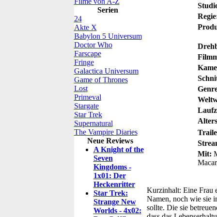
Filme von A-Z
Studi
Serien
Regie
24
Produ
Akte X
Babylon 5 Universum
Doctor Who
Dreh
Farscape
Filmm
Fringe
Kame
Galactica Universum
Schnit
Game of Thrones
Lost
Genre
Primeval
Weltw
Stargate
Laufz
Star Trek
Alters
Supernatural
The Vampire Diaries
Traile
Neue Reviews
Strea
A Knight of the
Mit:
M
Seven
Macare
Kingdoms -
1x01: Der
Heckenritter
Kurzinhalt:
Eine Frau e
Star Trek:
Namen, noch wie sie i
Strange New
sollte. Die sie betreue
Worlds - 4x02:
dass das Lebenserhaltu