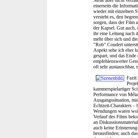
Stelle aber nicht verr
einerseits die Inform
wieder mit einzelnen S
versteht es, den begre
sorgen, dass der Film a
der Kapsel. Gut auch, 
ihr eine Leitung nach 
mehr über sich und di
"Rob" Coudert unterstü
Aspekt sehe ich eher kr
gespart, und das Ende 
empfehlenswerter Genre
oft sehr austauschbar, 
Fazit:
Proje
kammerspielartiger Scie
Performance von Mélan
Ausgangssituation, mi
Echtzeit-Charakters – b
Wendungen waren wohld
Verlauf des Films beko
an Diskussionsmaterial.
auch keine Erinnerung 
herausfinden; auch das