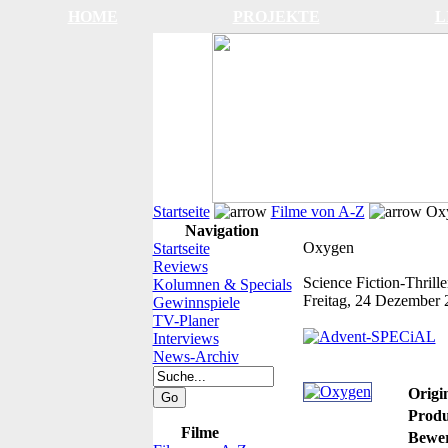
HOME
PROJEKTE
L
Startseite
Filme von A-Z
Ox
Navigation
Oxygen
Startseite
Reviews
Science Fiction-Thrill
Kolumnen & Specials
Freitag, 24 Dezember 
Gewinnspiele
TV-Planer
Interviews
News-Archiv
Origin
Produ
Filme
Bewer