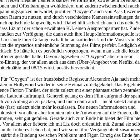
aten. Neben Mélanie Laurents starker Performance, sowie dem Drehbuch
ationen und Offenbarungen wohldosiert, und zudem zwischendurch auc
pannungsspitzen aufwartet, profitiert "Oxygen" auch von Ajas Inszenie
nzten Raum zu nutzen, und durch verschiedene Kameraeinstellungen da
uch optisch nie langweilig wird. Dabei hilft sicherlich auch das nette S
dass Liz mit der schon erwähnten K.I. einen Ansprechpartner hat. Zude
draußen zur Verfügung, die dann auch ihre Haupt-Informationsquelle is
e Umstände ihrer Gefangenschaft herauszufinden. Und die Musik von 
tzt die mysteriös-unheimliche Stimmung des Films perfekt. Lediglich 
itisch: So hätte ich es persönlich vorgezogen, wenn man sich die letzt
offener gestaltet hätte. Davon abgesehen ist "Oxygen" aber ein sehr
-Eintrag, der vor allem auch aus dem (Über-)Angebot von Netflix, das
mittelmäßig und 08/15 wirkt, positiv hervorsticht.
Für "Oxygen" ist der französische Regisseur Alexandre Aja nach mehr
kten in Hollywood wieder in seine Heimat zurückgekehrt. Das Ergebnis 
nce Fiction-Thriller, der nicht zuletzt mit einer phantastischen zentrale
ie Laurent auftrumpft. Generell gelang es dem Film aufgrund der spa
ch von Anfang an zu packen, und mich dann auch – nicht zuletzt aufgr
is (fast) zuletzt nicht mehr loszulassen. Die neuen Informationen und
osiert; vor allem aber konnten mir die Antworten auf die Fragen, die
mmen, sehr gut gefallen. Gerade auch zum Ende hin bietet der Film hie
 Vor allem aber fieberte ich mit Liz doch ordentlich mit. Zumal sie selbs
an ihr früheres Leben hat, und wir somit ihre Vergangenheit zusammen 
 stärkt die Bindung zwischen Publikum und Figur. Einzig das Ende fan