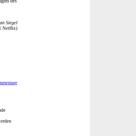
ights des
an Siegel
 Netflix)
nde
werden