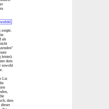
er
zu
 sorgte.
tin
 als
nicht
anzenden"
quasi
leistet)
nter dem
r sowohl
e.
h Liz
ihr
kten
nden,
die
uch, dass
 dieser