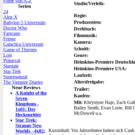
Filme von A-Z
Studio/Verleih:
Serien
24
Regie:
Akte X
Produzenten:
Babylon 5 Universum
Doctor Who
Drehbuch:
Farscape
Filmmusik:
Fringe
Kamera:
Galactica Universum
Schnitt:
Game of Thrones
Lost
Genre:
Primeval
Heimkino-Premiere Deutschl
Stargate
Heimkino-Premiere USA:
Star Trek
Laufzeit:
Supernatural
Altersfreigabe:
The Vampire Diaries
Neue Reviews
Trailer:
A Knight of the
Kaufen:
Seven
Mit:
Khrystyne Haje, Zach Gall
Kingdoms -
Bailey Smith, Evan Lurie, Bill 
1x01: Der
McDowell u.a.
Heckenritter
Star Trek:
Strange New
Kurzinhalt:
Vor Jahrzehnten haben sich Cash 
Worlds - 4x02: