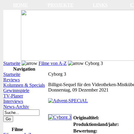
HOME
PROJEKTE
LINKS
C
Startseite
Filme von A-Z
Cyborg 3
Navigation
Cyborg 3
Startseite
Reviews
Billigst-Sequel für den Videotheken-Mistküb
Kolumnen & Specials
Donnerstag, 09 Dezember 2021
Gewinnspiele
TV-Planer
Interviews
News-Archiv
Originaltitel:
Produktionsland/jahr:
Filme
Bewertung: