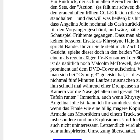
Ein Eindruck, der sich in allen Bereichen der
den Sets, der "Action" (es fällt mir schwer, d
den grauenhaften frühen CGI-Effekten (die 
standhalten – und das will was heißen) bis h
dass Angelina Jolie nochmal als Cash zurückk
für den Vorgänger geschämt, und wäre, hätte
Schauspiel-Frührente gegangen. Dass man abe
keinen besseren Ersatz als Khrystyne Haje f
spricht Bände. Ihr zur Seite steht mich Zach
Gesicht, spielte dieser doch in den beiden "
einem als regelmäßiger TV-Konsument der 80
ist da natürlich noch Malcolm McDowell, de
prominent auf dem DVD-Cover aufscheint. Was
man sich bei "Cyborg 3" geleistet hat, ist di
nichtmal fünf Minuten Laufzeit ausmachen zu
ihm schnell mal während einer Drehpause zu "
Kamera vor die Nase gehalten und gesagt "Hie
Tafeln runter." Immerhin, auch wenn Khrysty
Angelina Jolie ist, kann ich ihr zumindest
wenn das Finale wie eine billig-magere Kop
Armada aus Motorrädern und einem Truck, so 
insbesondere rund um Explosionen. Und Jo
auch nicht uninteressant. Letztendlich wird a
sehr uninspirierten Umsetzung überschattet.