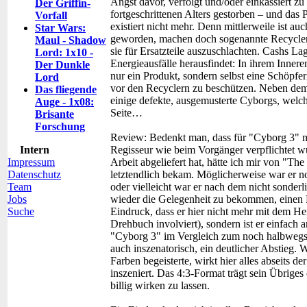
Angst davor, verfolgt und/oder einkassiert z
Der Griffin-
fortgeschrittenen Alters gestorben – und das 
Vorfall
existiert nicht mehr. Denn mittlerweile ist a
Star Wars:
geworden, machen doch sogenannte Recycler
Maul - Shadow
sie für Ersatzteile auszuschlachten. Cashs La
Lord: 1x10 -
Energieausfälle herausfindet: In ihrem Inner
Der Dunkle
nur ein Produkt, sondern selbst eine Schöpfe
Lord
vor den Recyclern zu beschützen. Neben dem
Das fliegende
einige defekte, ausgemusterte Cyborgs, welche
Auge - 1x08:
Seite…
Brisante
Forschung
Review:
Bedenkt man, dass für "Cyborg 3" m
Intern
Regisseur wie beim Vorgänger verpflichtet wu
Impressum
Arbeit abgeliefert hat, hätte ich mir von "The
Datenschutz
letztendlich bekam. Möglicherweise war er n
Team
oder vielleicht war er nach dem nicht sonder
Jobs
wieder die Gelegenheit zu bekommen, einen F
Suche
Eindruck, dass er hier nicht mehr mit dem H
Drehbuch involviert), sondern ist er einfach a
"Cyborg 3" im Vergleich zum noch halbwegs 
auch inszenatorisch, ein deutlicher Abstieg. 
Farben begeisterte, wirkt hier alles abseits 
inszeniert. Das 4:3-Format trägt sein Übrige
billig wirken zu lassen.