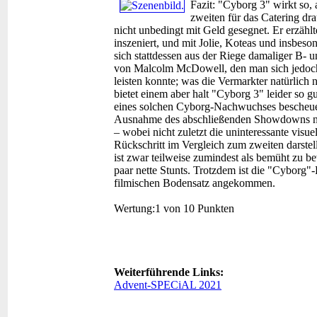
Fazit:
"Cyborg 3" wirkt so, 
zweiten für das Catering dr
nicht unbedingt mit Geld gesegnet. Er erzählt
inszeniert, und mit Jolie, Koteas und insbeso
sich stattdessen aus der Riege damaliger B-
von Malcolm McDowell, den man sich jedoch 
leisten konnte; was die Vermarkter natürlich 
bietet einem aber halt "Cyborg 3" leider so gu
eines solchen Cyborg-Nachwuchses bescheuer
Ausnahme des abschließenden Showdowns nich
– wobei nicht zuletzt die uninteressante visu
Rückschritt im Vergleich zum zweiten darstel
ist zwar teilweise zumindest als bemüht zu b
paar nette Stunts. Trotzdem ist die "Cyborg"
filmischen Bodensatz angekommen.
Wertung:
1 von 10 Punkten
Weiterführende Links:
Advent-SPECiAL 2021