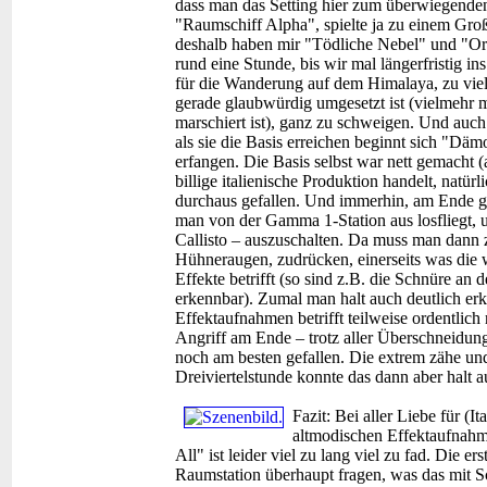
dass man das Setting hier zum überwiegenden T
"Raumschiff Alpha", spielte ja zu einem Groß
deshalb haben mir "Tödliche Nebel" und "Ori
rund eine Stunde, bis wir mal längerfristig in
für die Wanderung auf dem Himalaya, zu viel
gerade glaubwürdig umgesetzt ist (vielmehr 
marschiert ist), ganz zu schweigen. Und auch d
als sie die Basis erreichen beginnt sich "Dä
erfangen. Die Basis selbst war nett gemacht (
billige italienische Produktion handelt, natür
durchaus gefallen. Und immerhin, am Ende geh
man von der Gamma 1-Station aus losfliegt, 
Callisto – auszuschalten. Da muss man dann 
Hühneraugen, zudrücken, einerseits was die w
Effekte betrifft (so sind z.B. die Schnüre an 
erkennbar). Zumal man halt auch deutlich erk
Effektaufnahmen betrifft teilweise ordentlich
Angriff am Ende – trotz aller Überschneidu
noch am besten gefallen. Die extrem zähe und
Dreiviertelstunde konnte das dann aber halt
Fazit:
Bei aller Liebe für (I
altmodischen Effektaufnah
All" ist leider viel zu lang viel zu fad. Die 
Raumstation überhaupt fragen, was das mit S