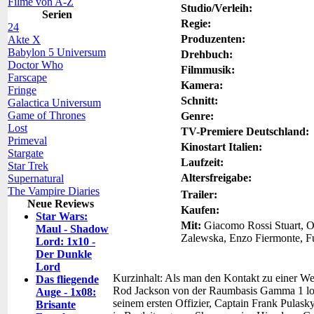
Filme von A-Z
Studio/Verleih:
Serien
Regie:
24
Produzenten:
Akte X
Babylon 5 Universum
Drehbuch:
Doctor Who
Filmmusik:
Farscape
Kamera:
Fringe
Schnitt:
Galactica Universum
Game of Thrones
Genre:
Lost
TV-Premiere Deutschland:
Primeval
Kinostart Italien:
Stargate
Laufzeit:
Star Trek
Altersfreigabe:
Supernatural
The Vampire Diaries
Trailer:
Neue Reviews
Kaufen:
Star Wars:
Mit:
Giacomo Rossi Stuart, Om
Maul - Shadow
Zalewska, Enzo Fiermonte, Fu
Lord: 1x10 -
Der Dunkle
Lord
Kurzinhalt:
Als man den Kontakt zu einer Wet
Das fliegende
Rod Jackson von der Raumbasis Gamma 1 los
Auge - 1x08:
seinem ersten Offizier, Captain Frank Pulasky
Brisante