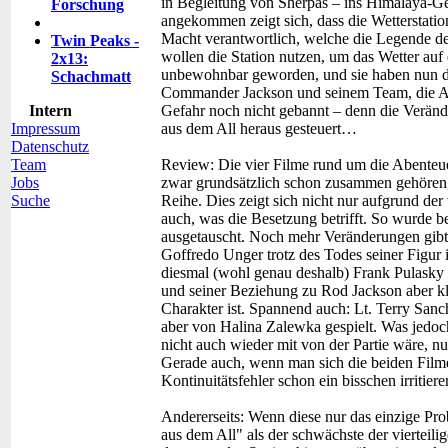
in Begleitung von Sherpas – ins Himalaya-G
Forschung
angekommen zeigt sich, dass die Wetterstatio
Macht verantwortlich, welche die Legende des
Twin Peaks -
wollen die Station nutzen, um das Wetter auf 
2x13:
unbewohnbar geworden, und sie haben nun die
Schachmatt
Commander Jackson und seinem Team, die Angr
Intern
Gefahr noch nicht gebannt – denn die Veränd
Impressum
aus dem All heraus gesteuert…
Datenschutz
Team
Review:
Die vier Filme rund um die Abente
Jobs
zwar grundsätzlich schon zusammen gehören, 
Suche
Reihe. Dies zeigt sich nicht nur aufgrund der
auch, was die Besetzung betrifft. So wurde b
ausgetauscht. Noch mehr Veränderungen gibt e
Goffredo Unger trotz des Todes seiner Figur i
diesmal (wohl genau deshalb) Frank Pulasky st
und seiner Beziehung zu Rod Jackson aber k
Charakter ist. Spannend auch: Lt. Terry Sanch
aber von Halina Zalewka gespielt. Was jedoch 
nicht auch wieder mit von der Partie wäre, nu
Gerade auch, wenn man sich die beiden Filme
Kontinuitätsfehler schon ein bisschen irritiere
Andererseits: Wenn diese nur das einzige Pr
aus dem All" als der schwächste der vierteilig