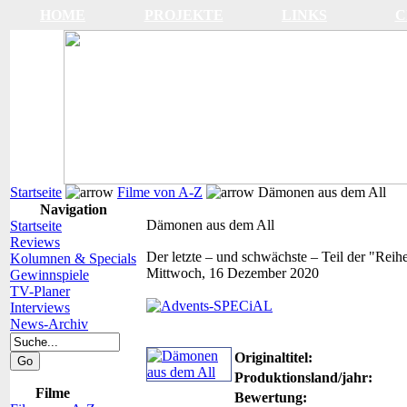
HOME
PROJEKTE
LINKS
C
Startseite
Filme von A-Z
Dämonen aus dem All
Navigation
Dämonen aus dem All
Startseite
Reviews
Der letzte – und schwächste – Teil der "Reih
Kolumnen & Specials
Mittwoch, 16 Dezember 2020
Gewinnspiele
TV-Planer
Interviews
News-Archiv
Originaltitel:
Produktionsland/jahr:
Filme
Bewertung: