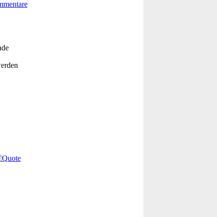
nde
werden