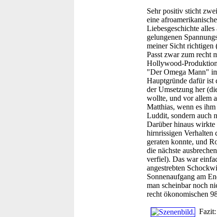
Sehr positiv sticht zw
eine afroamerikanische
Liebesgeschichte alles
gelungenen Spannungssp
meiner Sicht richtigen
Passt zwar zum recht m
Hollywood-Produktion ab
"Der Omega Mann" im d
Hauptgründe dafür ist
der Umsetzung her (die
wollte, und vor allem 
Matthias, wenn es ihm b
Luddit, sondern auch n
Darüber hinaus wirkte 
hirnrissigen Verhalten 
geraten konnte, und Ro
die nächste ausbrechen
verfiel). Das war einf
angestrebten Schockwir
Sonnenaufgang am Ende
man scheinbar noch nich
recht ökonomischen 98 M
Fazit: