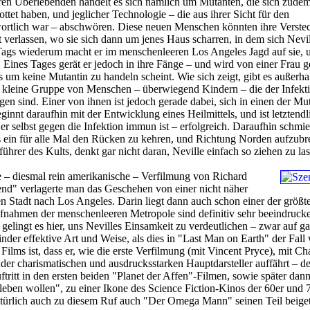
ren Überlebenden handelt es sich nämlich um Mutanten, die sich zudem
tet haben, und jeglicher Technologie – die aus ihrer Sicht für den
ortlich war – abschwören. Diese neuen Menschen könnten ihre Verste
 verlassen, wo sie sich dann um jenes Haus scharren, in dem sich Nevil
Tags wiederum macht er im menschenleeren Los Angeles Jagd auf sie, u
. Eines Tages gerät er jedoch in ihre Fänge – und wird von einer Frau ge
ls um keine Mutantin zu handeln scheint. Wie sich zeigt, gibt es außerh
 kleine Gruppe von Menschen – überwiegend Kindern – die der Infekt
gen sind. Einer von ihnen ist jedoch gerade dabei, sich in einen der Mu
innt daraufhin mit der Entwicklung eines Heilmittels, und ist letztendl
 er selbst gegen die Infektion immun ist – erfolgreich. Daraufhin schmi
 ein für alle Mal den Rücken zu kehren, und Richtung Norden aufzubr
ührer des Kults, denkt gar nicht daran, Neville einfach so ziehen zu l
e – diesmal rein amerikanische – Verfilmung von Richard
d" verlagerte man das Geschehen von einer nicht näher
en Stadt nach Los Angeles. Darin liegt dann auch schon einer der größt
fnahmen der menschenleeren Metropole sind definitiv sehr beeindruck
gelingt es hier, uns Nevilles Einsamkeit zu verdeutlichen – zwar auf g
nder effektive Art und Weise, als dies in "Last Man on Earth" der Fall 
Films ist, dass er, wie die erste Verfilmung (mit Vincent Pryce), mit Ch
der charismatischen und ausdrucksstarken Hauptdarsteller auffährt – de
ritt in den ersten beiden "Planet der Affen"-Filmen, sowie später dan
eben wollen", zu einer Ikone des Science Fiction-Kinos der 60er und 
atürlich auch zu diesem Ruf auch "Der Omega Mann" seinen Teil beige