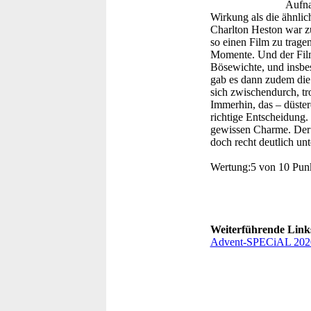
Aufna
Wirkung als die ähnlic
Charlton Heston war zu
so einen Film zu trage
Momente. Und der Film 
Bösewichte, und insbes
gab es dann zudem die 
sich zwischendurch, tro
Immerhin, das – düster
richtige Entscheidung.
gewissen Charme. Der e
doch recht deutlich unt
Wertung:
5 von 10 Pun
Weiterführende Link
Advent-SPECiAL 202