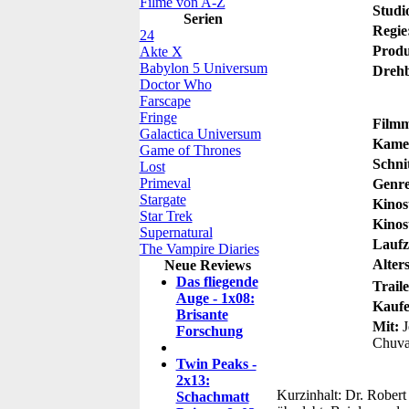
Filme von A-Z
Studi
Serien
Regie
24
Produ
Akte X
Babylon 5 Universum
Dreh
Doctor Who
Farscape
Fringe
Filmm
Galactica Universum
Kame
Game of Thrones
Schnit
Lost
Primeval
Genre
Stargate
Kinos
Star Trek
Kinos
Supernatural
Laufz
The Vampire Diaries
Alters
Neue Reviews
Das fliegende
Traile
Auge - 1x08:
Kaufe
Brisante
Mit:
J
Forschung
Chuva
Twin Peaks -
2x13:
Kurzinhalt:
Dr. Robert 
Schachmatt