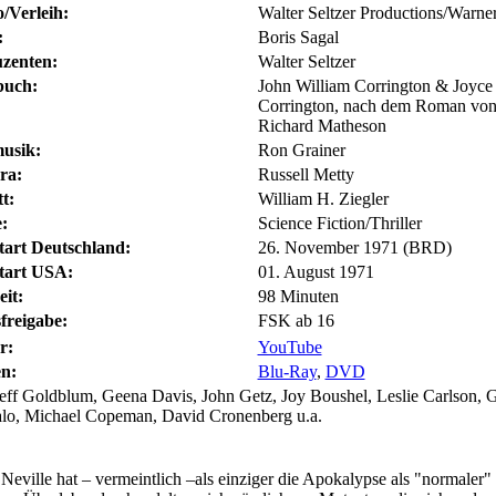
o/Verleih:
Walter Seltzer Productions/Warne
:
Boris Sagal
zenten:
Walter Seltzer
buch:
John William Corrington & Joyce
Corrington, nach dem Roman vo
Richard Matheson
usik:
Ron Grainer
ra:
Russell Metty
t:
William H. Ziegler
:
Science Fiction/Thriller
tart Deutschland:
26. November 1971 (BRD)
tart USA:
01. August 1971
eit:
98 Minuten
freigabe:
FSK ab 16
r:
YouTube
n:
Blu-Ray
,
DVD
eff Goldblum, Geena Davis, John Getz, Joy Boushel, Leslie Carlson, 
lo, Michael Copeman, David Cronenberg u.a.
Neville hat – vermeintlich –als einziger die Apokalypse als "normaler