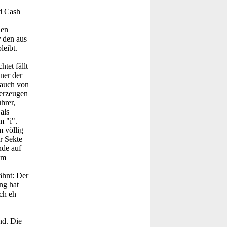
nd Cash
nen
r den aus
leibt.
tet fällt
ner der
 auch von
berzeugen
hrer,
als
m "i".
 völlig
r Sekte
nde auf
am
ähnt: Der
ng hat
ich eh
nd. Die