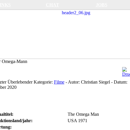
INKS
CHAT
JOBS
 Omega-Mann
tzter Überlebender
Kategorie:
Filme
-
Autor:
Christian Siegel
-
Datum:
ber 2020
altitel:
The Omega Man
ktionsland/jahr:
USA 1971
tung: