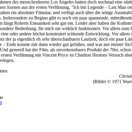
hmen des menschenleeren Los Angeles hatten doch nochmal eine stärk
hen Szenen aus der ersten Verfilmung, "Ich bin Legende – Last Man on
dem ein absoluter Filmstar, und verfügt auch über die nötige Ausstrah
n. Insbesondere zu Beginn gibt es noch ein paar spannende, mitreißend
fängt Roberts Einsamkeit sehr gut ein. Leider aber haben die Kultiste
ondere Bedrohung, für mich nie wirklich funktioniert. Vor allem zum 
eine oder andere höchst konstruiert wirkende Entwicklung. Vor allem 
tz der ja eigentlich eh sehr überschaubaren Laufzeit, doch ein paar Län
e – Ende konnte mir dann wieder gut gefallen, und war aus meiner Sich
 Und generell hat der Film, als unverkennbares Produkt der 70er, schon
rsten Verfilmung mit Vincent Pryce ist Charlton Hestons Versuch aber
erlegen.
kten
Christi
(Bilder © 1971 Warn
s:
0