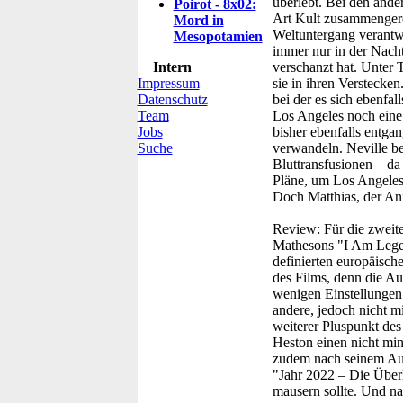
überlebt. Bei den ande
Poirot - 8x02:
Art Kult zusammengerot
Mord in
Weltuntergang verantw
Mesopotamien
immer nur in der Nacht
Intern
verschanzt hat. Unter 
Impressum
sie in ihren Verstecken
Datenschutz
bei der es sich ebenfal
Team
Los Angeles noch eine
Jobs
bisher ebenfalls entgan
Suche
verwandeln. Neville beg
Bluttransfusionen – da
Pläne, um Los Angeles
Doch Matthias, der Anf
Review:
Für die zweit
Mathesons "I Am Legen
definierten europäisch
des Films, denn die Au
wenigen Einstellungen 
andere, jedoch nicht mi
weiterer Pluspunkt des 
Heston einen nicht min
zudem nach seinem Auft
"Jahr 2022 – Die Überl
mausern sollte. Und n