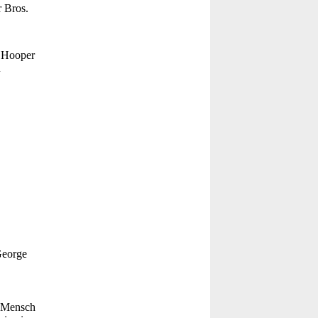
r Bros.
 Hooper
n
George
" Mensch