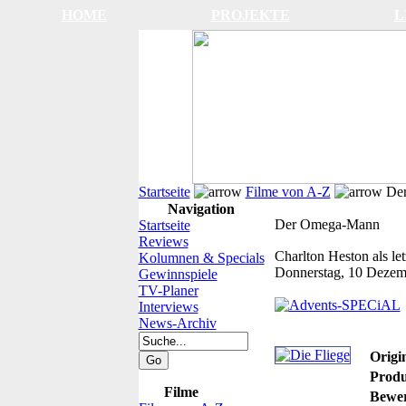
HOME
PROJEKTE
L
Startseite
Filme von A-Z
Der
Navigation
Der Omega-Mann
Startseite
Reviews
Charlton Heston als le
Kolumnen & Specials
Donnerstag, 10 Dezem
Gewinnspiele
TV-Planer
Interviews
News-Archiv
Origin
Produ
Filme
Bewer