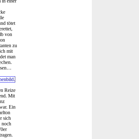
 in einer
cke
le
nd tötet
rettet,
alb von
ion
tanten zu
ich mit
edet man
echen.
assen…
en Reize
end. Mit
anz
war. Ein
arlton
r sich
n noch
70er
tragen.