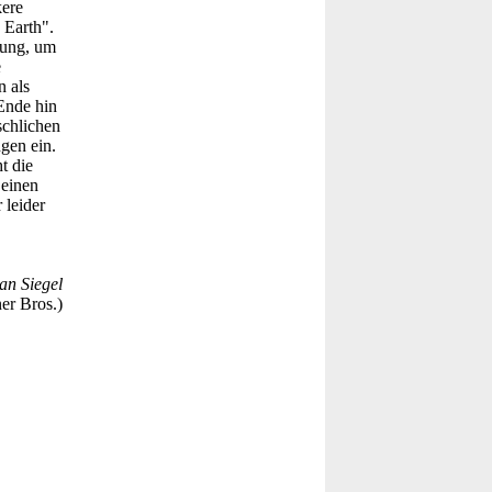
ere
 Earth".
lung, um
e
n als
Ende hin
schlichen
gen ein.
t die
 einen
 leider
an Siegel
er Bros.)