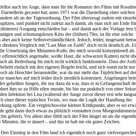
eifellos auch ins Auge, dass man für die Romanze des Films mit Rosali
 Darstellerin gecastet hat; anno 1971 war die Darstellung einer solchen
 andere als an der Tagesordnung. Der Film überzeugt zudem mit einzel
itzen, und punktet nicht zuletzt auch damit, als man sich am Ende fü
 (düsteren) Ausgang entschieden hat – und damit auch der Vorlage treu b
utigen und schonungslosen Kino der (frühen) 70er, ist für eine solche
er auch keine Selbstverständlichkeit. Jedoch, leider, insgesamt betrach
irekten Vergleich mit "Last Man on Earth" doch recht deutlich ab. Ei
 die Umsetzung des Mutanten-Kults, der mich sowohl konzeptionell als
 offensichtlich angemalte, weiße Haut, die schwarzen Kutten) nicht ü
auch als Bedrohung für mich nicht wirklich funktionierte. Dass der Anfü
eliebt einfach mit den eigenen Regeln bricht, und sich somit nicht nur 
och als Heuchler herausstellte, war da nur mehr das Tüpfelchen auf de
so manches auf mich leider doch ziemlich konstruiert. Angefangen beim
des geheilten Jungen, die nur dazu da war, dass er in Gefangenschaft de
bert ihm so zu Hilfe eilen musste, bis hin zur praktisch von einer Seku
den Infektion bei Lisa (während der Junge zuvor dieser erst sehr langs
ach einer dieser typischen Twists, wo man die Logik der Handlung der
kung opferte. Ein vergleichsweise kleiner Kritikpunkt, aber es sei erw
 geht dann doch etwas zu plötzlich vonstatten (von Morgendämmeru
ts gehört). Vor allem aber fühlt sich der Film länger an als die eigentl
inuten, die er dauert – und das ist halt nie ein gutes Zeichen.
Den Einstieg in den Film fand ich eigentlich noch ganz vielverspreche