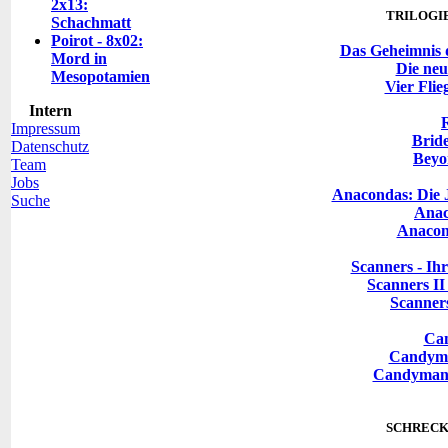
2x13:
TRILOGIE
Schachmatt
Poirot - 8x02:
Das Geheimnis 
Mord in
Die ne
Mesopotamien
Vier Fli
Intern
Impressum
Brid
Datenschutz
Beyo
Team
Jobs
Anacondas: Die 
Suche
Anac
Anacond
Scanners - Ih
Scanners II
Scanners
Ca
Candyma
Candyman 
SCHRECK