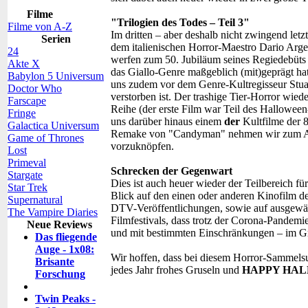
Filme
"Trilogien des Todes – Teil 3"
Filme von A-Z
Im dritten – aber deshalb nicht zwingend letzt
Serien
dem italienischen Horror-Maestro Dario Argent
24
werfen zum 50. Jubiläum seines Regiedebüts e
Akte X
das Giallo-Genre maßgeblich (mit)geprägt ha
Babylon 5 Universum
uns zudem vor dem Genre-Kultregisseur Stua
Doctor Who
verstorben ist. Der trashige Tier-Horror wie
Farscape
Reihe (der erste Film war Teil des Hallowe
Fringe
uns darüber hinaus einem
der
Kultfilme der 
Galactica Universum
Remake von "Candyman" nehmen wir zum Anla
Game of Thrones
vorzuknöpfen.
Lost
Primeval
Schrecken der Gegenwart
Stargate
Dies ist auch heuer wieder der Teilbereich fü
Star Trek
Blick auf den einen oder anderen Kinofilm de
Supernatural
DTV-Veröffentlichungen, sowie auf ausgew
The Vampire Diaries
Filmfestivals, dass trotz der Corona-Pandem
Neue Reviews
und mit bestimmten Einschränkungen – im Gr
Das fliegende
Auge - 1x08:
Wir hoffen, dass bei diesem Horror-Sammelsu
Brisante
jedes Jahr frohes Gruseln und
HAPPY HA
Forschung
Twin Peaks -