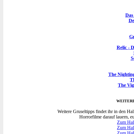
Das
De
Gr
Relic - 
S
The Nighting
T
The Vig
WEITER
Weitere Gruseltipps findet ihr in den H
Horrorfilme darauf lauern, e
Zum Hal
Zum Hal
Zum Hal