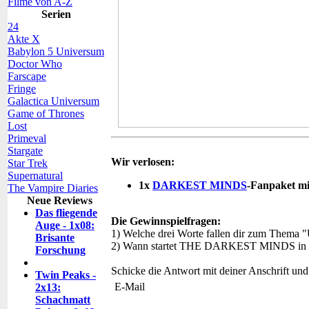
Filme von A-Z
Serien
24
Akte X
Babylon 5 Universum
Doctor Who
Farscape
Fringe
Galactica Universum
Game of Thrones
Lost
Primeval
Stargate
Wir verlosen:
Star Trek
Supernatural
1x
DARKEST MINDS
-Fanpaket m
The Vampire Diaries
Neue Reviews
Das fliegende
Die Gewinnspielfragen:
Auge - 1x08:
1) Welche drei Worte fallen dir zum Thema "
Brisante
2) Wann startet THE DARKEST MINDS in D
Forschung
Schicke die Antwort mit deiner Anschrift und
Twin Peaks -
2x13:
Schachmatt