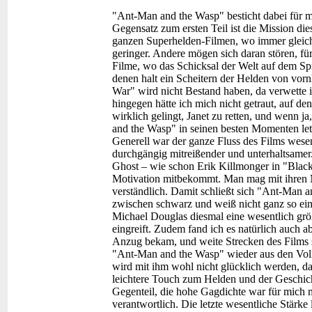
"Ant-Man and the Wasp" besticht dabei für mi
Gegensatz zum ersten Teil ist die Mission di
ganzen Superhelden-Filmen, wo immer gleich di
geringer. Andere mögen sich daran stören, fü
Filme, wo das Schicksal der Welt auf dem Spi
denen halt ein Scheitern der Helden von vor
War" wird nicht Bestand haben, da verwette
hingegen hätte ich mich nicht getraut, auf d
wirklich gelingt, Janet zu retten, und wenn j
and the Wasp" in seinen besten Momenten letz
Generell war der ganze Fluss des Films wesent
durchgängig mitreißender und unterhaltsamer
Ghost – wie schon Erik Killmonger in "Black 
Motivation mitbekommt. Man mag mit ihren Me
verständlich. Damit schließt sich "Ant-Man 
zwischen schwarz und weiß nicht ganz so eind
Michael Douglas diesmal eine wesentlich größ
eingreift. Zudem fand ich es natürlich auch a
Anzug bekam, und weite Strecken des Films s
"Ant-Man and the Wasp" wieder aus den Volle
wird mit ihm wohl nicht glücklich werden, d
leichtere Touch zum Helden und der Geschich
Gegenteil, die hohe Gagdichte war für mich 
verantwortlich. Die letzte wesentliche Stärke