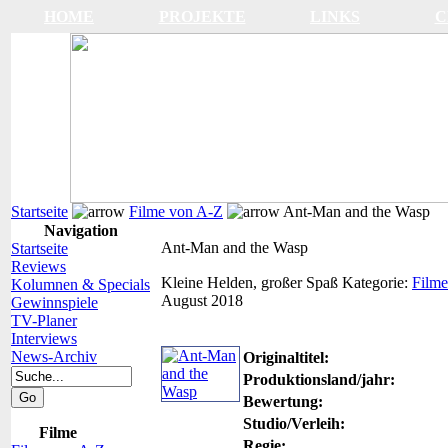
HOME
PROJEKTE
LINKS
C
Startseite
Filme von A-Z
Ant-Man and the Wasp
Navigation
Ant-Man and the Wasp
Startseite
Reviews
Kleine Helden, großer Spaß
Kategorie:
Filme
Kolumnen & Specials
August 2018
Gewinnspiele
TV-Planer
Interviews
News-Archiv
Originaltitel:
Produktionsland/jahr:
Bewertung:
Studio/Verleih:
Filme
Regie: