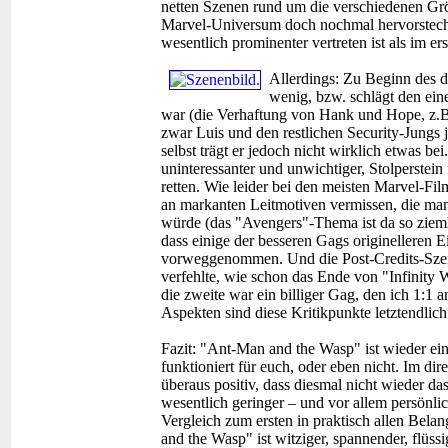
netten Szenen rund um die verschiedenen Gr
Marvel-Universum doch nochmal hervorsteche
wesentlich prominenter vertreten ist als im ers
Allerdings: Zu Beginn des d
wenig, bzw. schlägt den ein
war (die Verhaftung von Hank und Hope, z.
zwar Luis und den restlichen Security-Jungs 
selbst trägt er jedoch nicht wirklich etwas bei
uninteressanter und unwichtiger, Stolperstein
retten. Wie leider bei den meisten Marvel-Fil
an markanten Leitmotiven vermissen, die m
würde (das "Avengers"-Thema ist da so ziem
dass einige der besseren Gags originelleren E
vorweggenommen. Und die Post-Credits-Szenen
verfehlte, wie schon das Ende von "Infinity
die zweite war ein billiger Gag, den ich 1:1
Aspekten sind diese Kritikpunkte letztendlic
Fazit:
"Ant-Man and the Wasp" ist wieder ein
funktioniert für euch, oder eben nicht. Im di
überaus positiv, dass diesmal nicht wieder d
wesentlich geringer – und vor allem persönlic
Vergleich zum ersten in praktisch allen Bela
and the Wasp" ist witziger, spannender, flüss