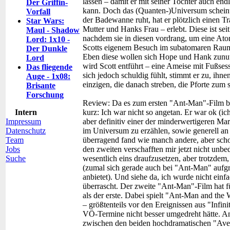
lassen – damit er mit seiner Tochter auch e
Der Griffin-
kann. Doch das (Quanten-)Universum scheint
Vorfall
der Badewanne ruht, hat er plötzlich einen T
Star Wars:
Mutter und Hanks Frau – erlebt. Diese ist se
Maul - Shadow
nachdem sie in diesen vordrang, um eine Ato
Lord: 1x10 -
Scotts eigenem Besuch im subatomaren Raum 
Der Dunkle
Eben diese wollen sich Hope und Hank zunut
Lord
wird Scott entführt – eine Ameise mit Fußsess
Das fliegende
sich jedoch schuldig fühlt, stimmt er zu, ihn
Auge - 1x08:
einzigen, die danach streben, die Pforte z
Brisante
Forschung
Review:
Da es zum ersten "Ant-Man"-Film bi
Intern
kurz: Ich war nicht so angetan. Er war ok (ic
Impressum
aber definitiv einer der minderwertigeren Marv
Datenschutz
im Universum zu erzählen, sowie generell an
Team
überragend fand wie manch andere, aber scho
Jobs
den zweiten verschafften mir jetzt nicht unb
Suche
wesentlich eins draufzusetzen, aber trotzdem
(zumal sich gerade auch bei "Ant-Man" auf
anbietet). Und siehe da, ich wurde nicht einfa
überrascht. Der zweite "Ant-Man"-Film hat fü
als der erste. Dabei spielt "Ant-Man and the
– größtenteils vor den Ereignissen aus "Infin
VÖ-Termine nicht besser umgedreht hätte. And
zwischen den beiden hochdramatischen "Aven