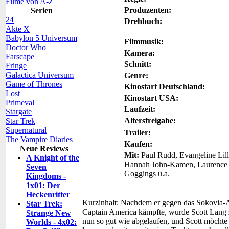
Filme von A-Z
Produzenten:
Serien
24
Drehbuch:
Akte X
Babylon 5 Universum
Filmmusik:
Doctor Who
Kamera:
Farscape
Schnitt:
Fringe
Galactica Universum
Genre:
Game of Thrones
Kinostart Deutschland:
Lost
Kinostart USA:
Primeval
Laufzeit:
Stargate
Altersfreigabe:
Star Trek
Supernatural
Trailer:
The Vampire Diaries
Kaufen:
Neue Reviews
Mit:
Paul Rudd, Evangeline Lill
A Knight of the
Hannah John-Kamen, Laurence F
Seven
Goggings u.a.
Kingdoms -
1x01: Der
Heckenritter
Kurzinhalt:
Nachdem er gegen das Sokovia-Ab
Star Trek:
Captain America kämpfte, wurde Scott Lang zu
Strange New
nun so gut wie abgelaufen, und Scott möchte n
Worlds - 4x02: