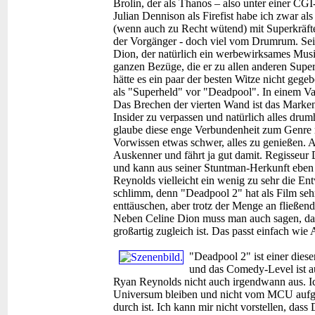
Brolin, der als Thanos – also unter einer CGI-
Julian Dennison als Firefist habe ich zwar a
(wenn auch zu Recht wütend) mit Superkräften
der Vorgänger - doch viel vom Drumrum. Sei
Dion, der natürlich ein werbewirksames Mus
ganzen Bezüge, die er zu allen anderen Super
hätte es ein paar der besten Witze nicht geg
als "Superheld" vor "Deadpool". In einem V
Das Brechen der vierten Wand ist das Marke
Insider zu verpassen und natürlich alles dru
glaube diese enge Verbundenheit zum Genre 
Vorwissen etwas schwer, alles zu genießen. A
Auskenner und fährt ja gut damit. Regisseur
und kann aus seiner Stuntman-Herkunft eben A
Reynolds vielleicht ein wenig zu sehr die Ent
schlimm, denn "Deadpool 2" hat als Film sehr
enttäuschen, aber trotz der Menge an fließend
Neben Celine Dion muss man auch sagen, das
großartig zugleich ist. Das passt einfach wie 
"Deadpool 2" ist einer dies
und das Comedy-Level ist au
Ryan Reynolds nicht auch irgendwann aus. I
Universum bleiben und nicht vom MCU aufg
durch ist. Ich kann mir nicht vorstellen, das