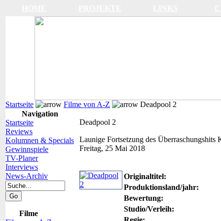
HOME
PROJEKTE
LINKS
C
Startseite
Filme von A-Z
Deadpool 2
Navigation
Deadpool 2
Startseite
Reviews
Launige Fortsetzung des Überraschungshits
K
Kolumnen & Specials
Freitag, 25 Mai 2018
Gewinnspiele
TV-Planer
Interviews
News-Archiv
Originaltitel:
Produktionsland/jahr:
Bewertung:
Studio/Verleih:
Filme
Regie: