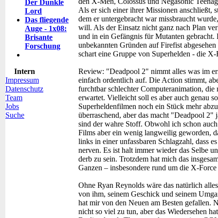
den X-Men, Colossus und Negasonic Teenage
Der Dunkle
Als er sich einer ihrer Missionen anschließt, 
Lord
dem er untergebracht war missbraucht wurde,
Das fliegende
will. Als der Einsatz nicht ganz nach Plan 
Auge - 1x08:
und in ein Gefängnis für Mutanten gebracht. 
Brisante
unbekannten Gründen auf Firefist abgesehen 
Forschung
schart eine Gruppe von Superhelden - die X
Intern
Review:
"Deadpool 2" nimmt alles was im ers
Impressum
einfach ordentlich auf. Die Action stimmt, a
Datenschutz
furchtbar schlechter Computeranimation, die
Team
erwartet. Vielleicht soll es aber auch genau 
Jobs
Superheldenfilmen noch ein Stück mehr abzuse
Suche
überraschend, aber das macht "Deadpool 2" j
sind der wahre Stoff. Obwohl ich schon auch o
Films aber ein wenig langweilig geworden, da
links in einer unfassbaren Schlagzahl, dass e
nerven. Es ist halt immer wieder das Selbe und
derb zu sein. Trotzdem hat mich das insgesamt
Ganzen – insbesondere rund um die X-Force -
Ohne Ryan Reynolds wäre das natürlich alles
von ihm, seinem Geschick und seinem Umgan
hat mir von den Neuen am Besten gefallen. 
nicht so viel zu tun, aber das Wiedersehen h