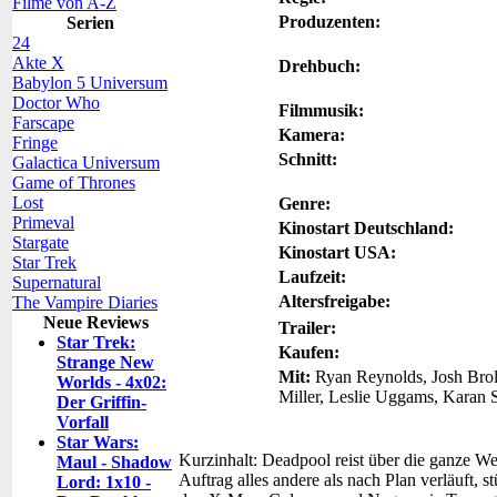
Filme von A-Z
Produzenten:
Serien
24
Akte X
Drehbuch:
Babylon 5 Universum
Doctor Who
Filmmusik:
Farscape
Kamera:
Fringe
Schnitt:
Galactica Universum
Game of Thrones
Lost
Genre:
Primeval
Kinostart Deutschland:
Stargate
Kinostart USA:
Star Trek
Laufzeit:
Supernatural
Altersfreigabe:
The Vampire Diaries
Neue Reviews
Trailer:
Star Trek:
Kaufen:
Strange New
Mit:
Ryan Reynolds, Josh Broli
Worlds - 4x02:
Miller, Leslie Uggams, Karan S
Der Griffin-
Vorfall
Star Wars:
Kurzinhalt:
Deadpool reist über die ganze Wel
Maul - Shadow
Auftrag alles andere als nach Plan verläuft, s
Lord: 1x10 -