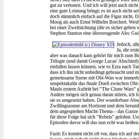
gut zu vertonen. Und ich will jetzt auch nic
eine gute Leistung bringt; es ist auch nicht s
doch stimmlich einfach auf die Figur nicht. D
Moog als auch Ernst Wilhelm Borchert. Wesha
bei einer Zweitsichtung (die es sicher geben
Stephen Stanton eine überzeugende Alec Guin
Jedoch, all
Ja, die ers
aber was danach kam gehört für mich zum Bes
Trilogie (und damit George Lucas' Abschied)
einfallen lassen können, wie es Ezra nach T
dass ich ihn nicht unbedingt gebraucht und mi
gemeinsame Szene mit Obi-Wan war immerhin
unspektakulär das finale Duell zwischen Obi-
Mauls erstem Auftritt bei "The Clone Wars" g
Andere mögen sich genau daran stören, ich f
sie es umgesetzt haben. Der wunderbare Absc
Zwillingssonne am Horizont und dem herumla
dem angespielten Macht-Thema – das Ganze da
für diese Folge hat sich "Rebels" gelohnt. U
Episoden davor will das nun echt was heißen
Fazit:
Es kommt nicht oft vor, dass ich auf der 