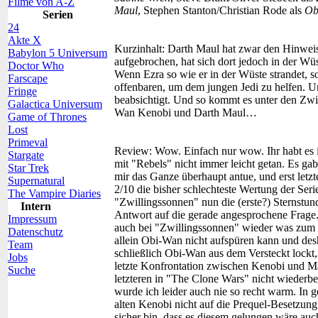
Filme von A-Z
Maul
, Stephen Stanton/Christian Rode als
Ob
Serien
24
Akte X
Kurzinhalt:
Darth Maul hat zwar den Hinweis 
Babylon 5 Universum
aufgebrochen, hat sich dort jedoch in der Wüst
Doctor Who
Wenn Ezra so wie er in der Wüste strandet, s
Farscape
offenbaren, um dem jungen Jedi zu helfen. Und
Fringe
beabsichtigt. Und so kommt es unter den Zwi
Galactica Universum
Wan Kenobi und Darth Maul…
Game of Thrones
Lost
Primeval
Review:
Wow. Einfach nur wow. Ihr habt es 
Stargate
mit "Rebels" nicht immer leicht getan. Es gab
Star Trek
mir das Ganze überhaupt antue, und erst let
Supernatural
2/10 die bisher schlechteste Wertung der Seri
The Vampire Diaries
"Zwillingssonnen" nun die (erste?) Sternstund
Intern
Antwort auf die gerade angesprochene Frag
Impressum
auch bei "Zwillingssonnen" wieder was zum 
Datenschutz
allein Obi-Wan nicht aufspüren kann und des
Team
schließlich Obi-Wan aus dem Versteckt lockt
Jobs
letzte Konfrontation zwischen Kenobi und 
Suche
letzteren in "The Clone Wars" nicht wiederb
wurde ich leider auch nie so recht warm. In 
alten Kenobi nicht auf die Prequel-Besetzun
sicher bin, dass es diesem gelungen wäre auc