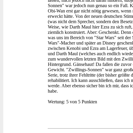
lassen, mich jedoch nicht daran hindern, sub
Sonnen" war jedoch nun genau so ein Fall. 
Obi-Wan erst gar nicht nötig gewesen, wenn
erweckt hätte. Von der neuen deutschen Sti
(was nicht dem Sprecher, sondern den Besetze
Weise, wie Darth Maul hier Ezra zu sich ruf
ziemlich konstruiert. Aber: Geschenkt. Denn 
was uns im Bereich von "Star Wars" seit der
Wars"-Macher und später an Disney geschen
zwischen Kenobi und Ezra am Lagerfeuer, übe
und Darth Maul (welches auch endlich wieder
zum wundervollen letzten Bild mit den Zwil
Hintergrund. Gänsehaut! Da fallen die zuvor 
Gewicht. "Zwillings-Sonnen" war ganz großes
Serie, trotz ihrer Fehltritte (der bisher größ
rehabilitiert. Ich kann ausschließen, dass ich
werde. Aber ebenso sicher bin ich mir, dass 
habe.
Wertung:
5 von 5 Punkten