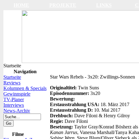
HOME
PROJEKTE
LINKS
C
Startseite
Navigation
Star Wars Rebels - 3x20: Zwillings-Sonnen
Startseite
Reviews
Originaltitel:
Twin Suns
Kolumnen & Specials
Episodennummer:
3x20
Gewinnspiele
Bewertung:
TV-Planer
Erstausstrahlung USA:
18. März 2017
Interviews
Erstausstrahlung D:
10. Mai 2017
News-Archiv
Drehbuch:
Dave Filoni & Henry Gilroy
Regie:
Dave Filoni
Besetzung:
Taylor Gray/Konrad Bösherz al
Kanan Jarrus
, Vanessa Marshall/Tanya Kaha
Filme
Sabine Wren
, Steve Blum/Oliver Siebeck als