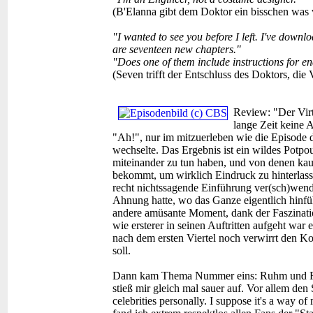
(B'Elanna gibt dem Doktor ein bisschen was 
"I wanted to see you before I left. I've down
are seventeen new chapters."
"Does one of them include instructions for en
(Seven trifft der Entschluss des Doktors, die 
Review:
"Der Virt
lange Zeit keine 
"Ah!", nur im mitzuerleben wie die Episode 
wechselte. Das Ergebnis ist ein wildes Potpou
miteinander zu tun haben, und von denen ka
bekommt, um wirklich Eindruck zu hinterlass
recht nichtssagende Einführung ver(sch)wend
Ahnung hatte, wo das Ganze eigentlich hinführ
andere amüsante Moment, dank der Faszinati
wie ersterer in seinen Auftritten aufgeht war 
nach dem ersten Viertel noch verwirrt den Ko
soll.
Dann kam Thema Nummer eins: Ruhm und Fan
stieß mir gleich mal sauer auf. Vor allem de
celebrities personally. I suppose it's a way 