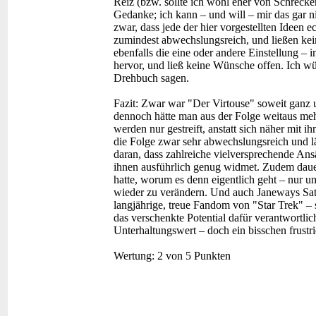
Reiz (bzw. sollte ich wohl eher von Schrecken
Gedanke; ich kann – und will – mir das gar n
zwar, dass jede der hier vorgestellten Ideen 
zumindest abwechslungsreich, und ließen ke
ebenfalls die eine oder andere Einstellung 
hervor, und ließ keine Wünsche offen. Ich wü
Drehbuch sagen.
Fazit:
Zwar war "Der Virtouse" soweit ganz un
dennoch hätte man aus der Folge weitaus me
werden nur gestreift, anstatt sich näher mit i
die Folge zwar sehr abwechslungsreich und läs
daran, dass zahlreiche vielversprechende An
ihnen ausführlich genug widmet. Zudem dauert
hatte, worum es denn eigentlich geht – nur um
wieder zu verändern. Und auch Janeways Sat
langjährige, treue Fandom von "Star Trek" – st
das verschenkte Potential dafür verantwortlic
Unterhaltungswert – doch ein bisschen frustrie
Wertung:
2 von 5 Punkten