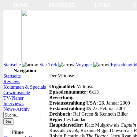
HOME
PROJEKTE
LINKS
C
Startseite
Star Trek
Voyager
Episodengui
Navigation
Der Virtuose
Startseite
Reviews
Originaltitel:
Virtuoso
Kolumnen & Specials
Episodennummer:
6x13
Gewinnspiele
Bewertung:
TV-Planer
Erstausstrahlung USA:
26. Januar 2000
Interviews
Erstausstrahlung D:
23. Februar 2001
News-Archiv
Drehbuch:
Raf Green & Kenneth Biller
Regie:
Les Landau
Hauptdarsteller:
Kate Mulgrew als
Captain
Russ als
Tuvok
, Roxann Biggs-Dawson als
B
Filme
Robert Picardo als
The Doctor
, Jerry Ryan a