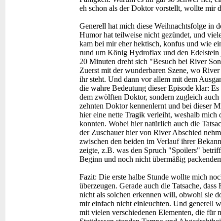
eh schon als der Doktor vorstellt, wollte mir 
Generell hat mich diese Weihnachtsfolge in d
Humor hat teilweise nicht gezündet, und vie
kam bei mir eher hektisch, konfus und wie ein
rund um König Hydroflax und den Edelstein je
20 Minuten dreht sich "Besuch bei River Song
Zuerst mit der wunderbaren Szene, wo River ü
ihr steht. Und dann vor allem mit dem Ausg
die wahre Bedeutung dieser Episode klar: Es i
dem zwölften Doktor, sondern zugleich auch d
zehnten Doktor kennenlernt und bei dieser Mi
hier eine nette Tragik verleiht, weshalb mich
konnten. Wobei hier natürlich auch die Tatsa
der Zuschauer hier von River Abschied nehm
zwischen den beiden im Verlauf ihrer Bekannt
zeigte, z.B. was den Spruch "Spoilers" betriff
Beginn und noch nicht übermäßig packendem M
Fazit:
Die erste halbe Stunde wollte mich noc
überzeugen. Gerade auch die Tatsache, dass 
nicht als solchen erkennen will, obwohl sie 
mir einfach nicht einleuchten. Und generell w
mit vielen verschiedenen Elementen, die für