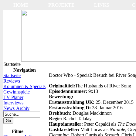
HOME
PROJEKTE
LINKS
C
Startseite
Navigation
Doctor Who - Special: Besuch bei River Son
Startseite
Reviews
Originaltitel:
The Husbands of River Song
Kolumnen & Specials
Episodennummer:
9x13
Gewinnspiele
Bewertung:
TV-Planer
Erstausstrahlung UK:
25. Dezember 2015
Interviews
Erstausstrahlung D:
28. Januar 2016
News-Archiv
Drehbuch:
Douglas Mackinnon
Regie:
Rachel Talalay
Hauptdarsteller:
Peter Capaldi als
The Doct
Gastdarsteller:
Matt Lucas als
Nardole
, Gre
Filme
Flemming
, Robert Curtis als
Scratch
, Chris