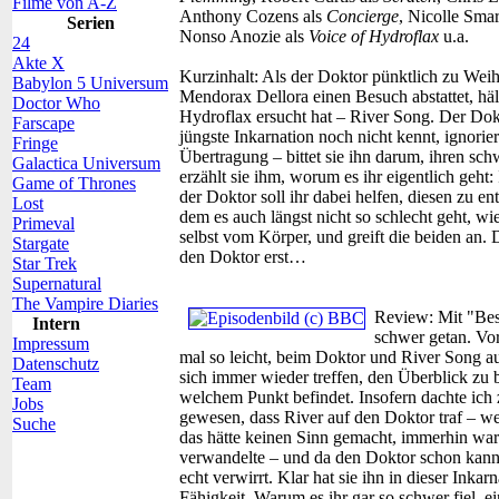
Filme von A-Z
Anthony Cozens als
Concierge
, Nicolle Smar
Serien
Nonso Anozie als
Voice of Hydroflax
u.a.
24
Akte X
Kurzinhalt:
Als der Doktor pünktlich zu Wei
Babylon 5 Universum
Mendorax Dellora einen Besuch abstattet, hä
Doctor Who
Hydroflax ersucht hat – River Song. Der Dokto
Farscape
jüngste Inkarnation noch nicht kennt, ignorier
Fringe
Übertragung – bittet sie ihn darum, ihren s
Galactica Universum
erzählt sie ihm, worum es ihr eigentlich geht
Game of Thrones
der Doktor soll ihr dabei helfen, diesen zu e
Lost
dem es auch längst nicht so schlecht geht, wi
Primeval
selbst vom Körper, und greift die beiden an.
Stargate
den Doktor erst…
Star Trek
Supernatural
The Vampire Diaries
Review:
Mit "Bes
Intern
schwer getan. Vor 
Impressum
mal so leicht, beim Doktor und River Song au
Datenschutz
sich immer wieder treffen, den Überblick zu 
Team
welchem Punkt befindet. Insofern dachte ich z
Jobs
gewesen, dass River auf den Doktor traf – wei
Suche
das hätte keinen Sinn gemacht, immerhin waren
verwandelte – und da den Doktor schon kannt
echt verwirrt. Klar hat sie ihn in dieser Inka
Fähigkeit. Warum es ihr gar so schwer fiel, 