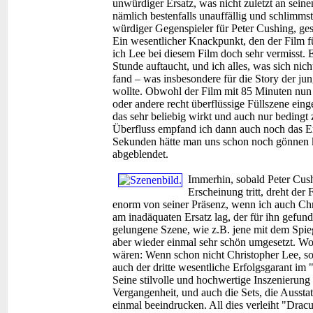
unwürdiger Ersatz, was nicht zuletzt an seine
nämlich bestenfalls unauffällig und schlimmst
würdiger Gegenspieler für Peter Cushing, ges
Ein wesentlicher Knackpunkt, den der Film f
ich Lee bei diesem Film doch sehr vermisst. E
Stunde auftaucht, und ich alles, was sich nich
fand – was insbesondere für die Story der jun
wollte. Obwohl der Film mit 85 Minuten nun e
oder andere recht überflüssige Füllszene ein
das sehr beliebig wirkt und auch nur bedingt
Überfluss empfand ich dann auch noch das End
Sekunden hätte man uns schon noch gönnen k
abgeblendet.
Immerhin, sobald Peter Cush
Erscheinung tritt, dreht der 
enorm von seiner Präsenz, wenn ich auch Chri
am inadäquaten Ersatz lag, der für ihn gefun
gelungene Szene, wie z.B. jene mit dem Spieg
aber wieder einmal sehr schön umgesetzt. Wo
wären: Wenn schon nicht Christopher Lee, s
auch der dritte wesentliche Erfolgsgarant im
Seine stilvolle und hochwertige Inszenierung r
Vergangenheit, und auch die Sets, die Aussta
einmal beeindrucken. All dies verleiht "Drac