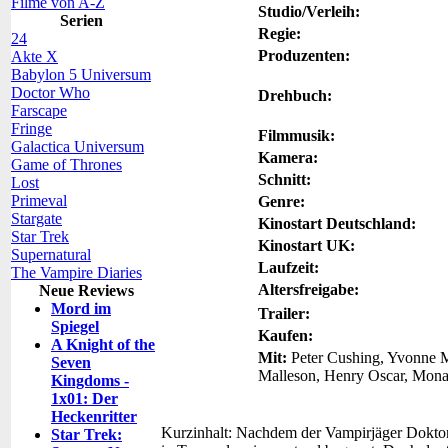
Filme von A-Z
Studio/Verleih:
Serien
Regie:
24
Produzenten:
Akte X
Babylon 5 Universum
Doctor Who
Drehbuch:
Farscape
Fringe
Filmmusik:
Galactica Universum
Kamera:
Game of Thrones
Schnitt:
Lost
Primeval
Genre:
Stargate
Kinostart Deutschland:
Star Trek
Kinostart UK:
Supernatural
Laufzeit:
The Vampire Diaries
Altersfreigabe:
Neue Reviews
Mord im
Trailer:
Spiegel
Kaufen:
A Knight of the
Mit:
Peter Cushing, Yvonne Mo
Seven
Malleson, Henry Oscar, Mona
Kingdoms -
1x01: Der
Heckenritter
Kurzinhalt:
Nachdem der Vampirjäger Doktor V
Star Trek: