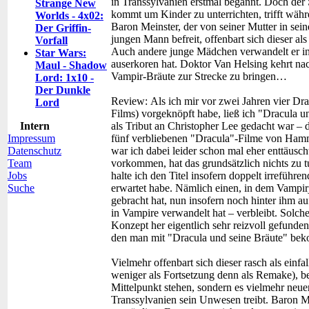
in Transsylvanien erstmal begannt. Doch der S
Strange New
kommt um Kinder zu unterrichten, trifft währ
Worlds - 4x02:
Baron Meinster, der von seiner Mutter in sei
Der Griffin-
jungen Mann befreit, offenbart sich dieser al
Vorfall
Auch andere junge Mädchen verwandelt er in 
Star Wars:
auserkoren hat. Doktor Van Helsing kehrt na
Maul - Shadow
Vampir-Bräute zur Strecke zu bringen…
Lord: 1x10 -
Der Dunkle
Review:
Als ich mir vor zwei Jahren vier 
Lord
Films) vorgeknöpft habe, ließ ich "Dracula und
Intern
als Tribut an Christopher Lee gedacht war – de
Impressum
fünf verbliebenen "Dracula"-Filme von Hamm
Datenschutz
war ich dabei leider schon mal eher enttäusc
Team
vorkommen, hat das grundsätzlich nichts zu t
Jobs
halte ich den Titel insofern doppelt irreführ
Suche
erwartet habe. Nämlich einen, in dem Vampir
gebracht hat, nun insofern noch hinter ihm au
in Vampire verwandelt hat – verbleibt. Solch
Konzept her eigentlich sehr reizvoll gefunden
den man mit "Dracula und seine Bräute" be
Vielmehr offenbart sich dieser rasch als einf
weniger als Fortsetzung denn als Remake), be
Mittelpunkt stehen, sondern es vielmehr neue
Transsylvanien sein Unwesen treibt. Baron Me