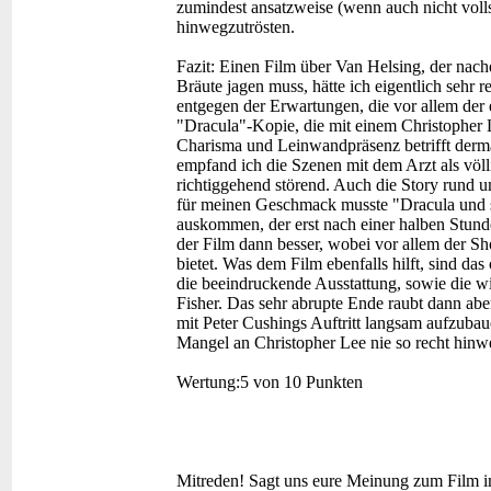
zumindest ansatzweise (wenn auch nicht volls
hinwegzutrösten.
Fazit:
Einen Film über Van Helsing, der nach
Bräute jagen muss, hätte ich eigentlich sehr r
entgegen der Erwartungen, die vor allem der en
"Dracula"-Kopie, die mit einem Christophe
Charisma und Leinwandpräsenz betrifft dermaß
empfand ich die Szenen mit dem Arzt als völli
richtiggehend störend. Auch die Story rund u
für meinen Geschmack musste "Dracula und s
auskommen, der erst nach einer halben Stunde 
der Film dann besser, wobei vor allem der 
bietet. Was dem Film ebenfalls hilft, sind das
die beeindruckende Ausstattung, sowie die w
Fisher. Das sehr abrupte Ende raubt dann abe
mit Peter Cushings Auftritt langsam aufzuba
Mangel an Christopher Lee nie so recht hinw
Wertung:
5 von 10 Punkten
Mitreden!
Sagt uns eure Meinung zum Film 