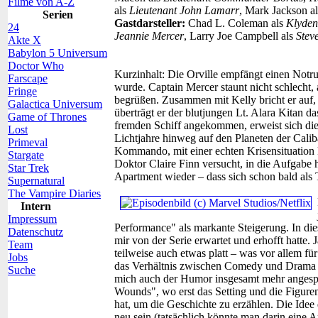
Filme von A-Z
als
Lieutenant John Lamarr
, Mark Jackson a
Serien
Gastdarsteller:
Chad L. Coleman als
Klyden
24
Jeannie Mercer
, Larry Joe Campbell als
Stev
Akte X
Babylon 5 Universum
Doctor Who
Kurzinhalt:
Die Orville empfängt einen Notruf
Farscape
wurde. Captain Mercer staunt nicht schlecht, 
Fringe
begrüßen. Zusammen mit Kelly bricht er auf,
Galactica Universum
überträgt er der blutjungen Lt. Alara Kita
Game of Thrones
fremden Schiff angekommen, erweist sich dies
Lost
Lichtjahre hinweg auf den Planeten der Caliba
Primeval
Kommando, mit einer echten Krisensituation 
Stargate
Doktor Claire Finn versucht, in die Aufgabe 
Star Trek
Apartment wieder – dass sich schon bald als 
Supernatural
The Vampire Diaries
Intern
Impressum
Performance" als markante Steigerung. In die
Datenschutz
mir von der Serie erwartet und erhofft hatte
Team
teilweise auch etwas platt – was vor allem für
Jobs
das Verhältnis zwischen Comedy und Drama h
Suche
mich auch der Humor insgesamt mehr angespr
Wounds", wo erst das Setting und die Figuren
hat, um die Geschichte zu erzählen. Die Idee
neu sein (tatsächlich könnte man darin eine A