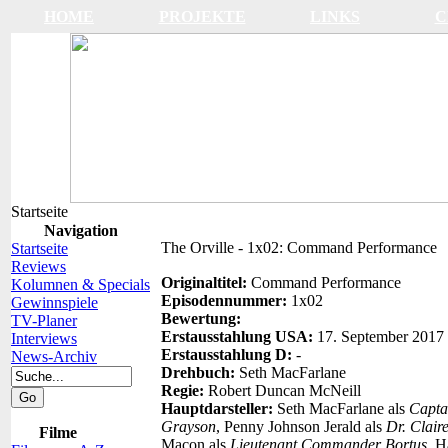
HOME
PROJEKTE
LINKS
C
Startseite
Navigation
The Orville - 1x02: Command Performance
Startseite
Reviews
Originaltitel:
Command Performance
Kolumnen & Specials
Episodennummer:
1x02
Gewinnspiele
Bewertung:
TV-Planer
Erstausstahlung USA:
17. September 2017
Interviews
Erstausstahlung D:
-
News-Archiv
Drehbuch:
Seth MacFarlane
Regie:
Robert Duncan McNeill
Hauptdarsteller:
Seth MacFarlane als
Capta
Grayson
, Penny Johnson Jerald als
Dr. Clair
Filme
Macon als
Lieutenant Commander Bortus
, H