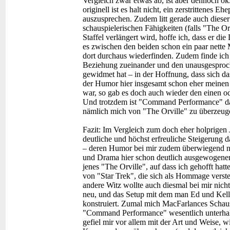
Vergleich zwar etwas ab, ist aber dennoch ok
originell ist es halt nicht, ein zerstrittenes E
auszusprechen. Zudem litt gerade auch diese
schauspielerischen Fähigkeiten (falls "The Orv
Staffel verlängert wird, hoffe ich, dass er d
es zwischen den beiden schon ein paar nett
dort durchaus wiederfinden. Zudem finde ich e
Beziehung zueinander und den unausgesproch
gewidmet hat – in der Hoffnung, dass sich das
der Humor hier insgesamt schon eher meinen
war, so gab es doch auch wieder den einen od
Und trotzdem ist "Command Performance" da
nämlich mich von "The Orville" zu überzeug
Fazit:
Im Vergleich zum doch eher holprigen 
deutliche und höchst erfreuliche Steigerung
– deren Humor bei mir zudem überwiegend ni
und Drama hier schon deutlich ausgewogene
jenes "The Orville", auf dass ich gehofft hat
von "Star Trek", die sich als Hommage versteh
andere Witz wollte auch diesmal bei mir nich
neu, und das Setup mit dem man Ed und Kell
konstruiert. Zumal mich MacFarlances Schau
"Command Performance" wesentlich unterhalts
gefiel mir vor allem mit der Art und Weise, 