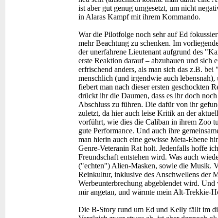
ist aber gut genug umgesetzt, um nicht negat
in Alaras Kampf mit ihrem Kommando.
War die Pilotfolge noch sehr auf Ed fokussi
mehr Beachtung zu schenken. Im vorliegenden
der unerfahrene Lieutenant aufgrund des "
erste Reaktion darauf – abzuhauen und sich e
erfrischend anders, als man sich das z.B. bei
menschlich (und irgendwie auch lebensnah),
fiebert man nach dieser ersten geschockten Re
drückt ihr die Daumen, dass es ihr doch noch
Abschluss zu führen. Die dafür von ihr gefu
zuletzt, da hier auch leise Kritik an der ak
vorführt, wie dies die Caliban in ihrem Zoo t
gute Performance. Und auch ihre gemeinsame
man hierin auch eine gewisse Meta-Ebene hine
Genre-Veteranin Rat holt. Jedenfalls hoffe ic
Freundschaft entstehen wird. Was auch wieder
("echten") Alien-Masken, sowie die Musik. Vo
Reinkultur, inklusive des Anschwellens der M
Werbeunterbrechung abgeblendet wird. Und vo
mir angetan, und wärmte mein Alt-Trekkie-H
Die B-Story rund um Ed und Kelly fällt im di