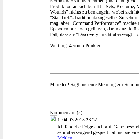
Kommando zu übernehmen (und dann gleich in
Produktion an sich betrifft – Sets, Kostüme,
Wounds" nichts zu bemängeln, wobei sich hier
"Star Trek"-Tradition dazugesellte. So sehr i
mag, aber "Command Performance" machte n
Episoden nur noch gelingen, daran anzuknüpf
Fall, dass sie "Discovery" nicht überzeugt –
Wertung:
4 von 5 Punkten
Mitreden!
Sagt uns eure Meinung zur Serie 
Kommentare (2)
1.
04.03.2018 23:52
Ich fand die Folge auch gut. Ganz besonde
sehr überzeugend gespielt hat und sie eine
Melden