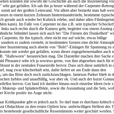
ehen konnten mir sowohl die Geschichte als auch die Inszenierung vo
" sehr gut gefallen. Ich sah ihn ja heuer während der Carpenter-Retros
 somit auf der großen Leinwand. Vor allem aber bemerkt man halt we
sseurs in einem kurzen Zeitraum hintereinandersieht, bestimmte typisch
 ich gerade auch wieder bei Kubrick erlebe, und daher allen Filmbegeiste
len kann). Im Falle von Carpenter ist das z.B. sein typischer Schockef
links nach rechts durch die Kamera geht, begleitet von einem Anstieg 
ähnliche Stilmittel lassen sich auch bei "Die Fürsten der Dunkelheit" w
Carpenter, für ihn typisch, eben nicht nur auf solche, etwas billige
, sondern es zudem versteht, in bestimmten Szenen eine dichte Atmosph
iner Inszenierung auch abseits von "Buh!"-Einlagen für Spannung zu s
konnte mir wieder gut gefallen, wenn dieser zugegebenermaßen auch n
.B. "Halloween" heranreichen mag. Die Darsteller machen ihre Sache e
d Pleasance sehe ich ja sowieso gerne, von ihm abgesehen stach für m
Blount in der zentralen Frauenrolle hervor. Dass sich diese natürlich in 
rf, mag zwar klischeehaft sein, dafür liefert sie am Ende dann den
g, um das Böse doch noch zurückzuschlagen. Jameson Parker blieb in d
sschen farblos und unauffällig, war aber ok. Und auch der kurze Gastauf
eifellos hervor. Gut fand ich darüber hinaus noch einzelne Ideen (wie z
 Makeup- und Splattereffekte, sowie die Ausstattung und die Sets, wo
r Kirche positiv ins Auge sticht.
aar Kritikpunkte gibt es jedoch auch. So darf man es durchaus kritisch 
just Obdachlose zu den ersten Opfern bzw. unfreiwilligen Helfern des T
s bestehende gesellschaftliche Ressentiments weiter geschürt werden.