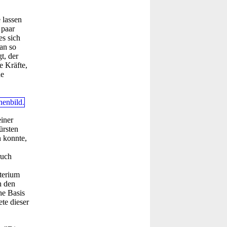
 lassen
 paar
es sich
an so
t, der
e Kräfte,
de
einer
ürsten
n konnte,
ruch
terium
h den
he Basis
ete dieser