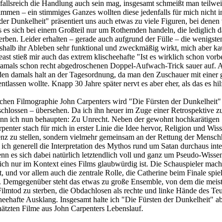
allsreich die Handlung auch sein mag, insgesamt schmeißt man teilwe
sammen – ein stimmiges Ganzes wollten diese jedenfalls für mich nicht 
der Dunkelheit" präsentiert uns auch etwas zu viele Figuren, bei denen
ss es sich bei einem Großteil nur um Rothemden handeln, die lediglich 
terben. Leider erhalten – gerade auch aufgrund der Fülle – die wenigste
eshalb ihr Ableben sehr funktional und zweckmäßig wirkt, mich aber k
least stieß mir auch das extrem klischeehafte "Ist es wirklich schon vorb
 damals schon recht abgedroschenen Doppel-Aufwach-Trick sauer auf. 
den damals halt an der Tagesordnung, da man den Zuschauer mit einer
lassen wollte. Knapp 30 Jahre später nervt es aber eher, als das es hilf
chen Filmographie John Carpenters wird "Die Fürsten der Dunkelheit" 
schlossen – übersehen. Da ich ihn heuer im Zuge einer Retrospektive z
nn ich nun behaupten: Zu Unrecht. Neben der gewohnt hochkarätigen
enter stach für mich in erster Linie die Idee hervor, Religion und Wis
nz zu stellen, sondern vielmehr gemeinsam an der Rettung der Mensch
 ich generell die Interpretation des Mythos rund um Satan durchaus inte
enn es sich dabei natürlich letztendlich voll und ganz um Pseudo-Wisse
lich nur im Kontext eines Films glaubwürdig ist. Die Schauspieler mach
und vor allem auch die zentrale Rolle, die Catherine beim Finale spiel
or. Demgegenüber steht das etwas zu große Ensemble, von dem die meis
Filmtod zu sterben, die Obdachlosen als rechte und linke Hände des Teu
heehafte Ausklang. Insgesamt halte ich "Die Fürsten der Dunkelheit" ab
hätzten Filme aus John Carpenters Lebenslauf.