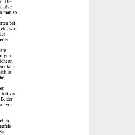
n "Die
pektive
nn man so
e
rten bei
fekt, wo
der
ieder
äre
orgen.
icht an
benfalls
ich in
die
er
tritt von
.B. der
bei vor
sehen,
eufels
 So