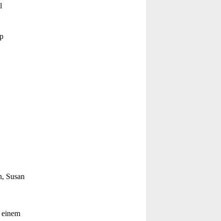
l
p
n, Susan
u einem