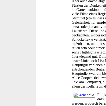
Aber auch davon abges
Fürsten der Dunkelheit
im Gartenbaukino, und
viele Filme eines Regi
Stilmittel (etwas, dass
Gelegenheit nur empfeh
etwas oder jemand von 
Lautstärke. Diese und 
beobachten, wobei sich 
Schockeffekte verlässt
aufzubauen, und mit se
Auch sein Soundtrack 
seine Highlights wie z
überwiegend gut. Donal
erster Linie noch Lisa 
Hauptfigur verlieben da
entscheidenden Beitra
Hauptrolle zwar ein bi
Alice Cooper sticht zw
Text am Computer), die
allem der Kellerraum de
Ein p
dass 
werden, wodurch bereit