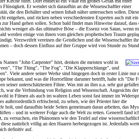
der Kirche führt. Dort entdeckt ein Vikar ein großes Gefäß mit einer
 Flüssigkeit. Er wendet sich daraufhin an die Wissenschaftler einer
tät, die den Behälter und seinen Inhalt näher untersuchen sollen. Diese
icht entgehen, und rücken neben verschiedensten Experten auch mit ein
n zur Hand gehen sollen. Schon bald findet man Hinweise darauf, dass 
 nichts weniger als das ultimative Böse – die Essenz von Satan, wenn m
bald werden einige von ihnen vom gleichen prophetischen Traum geplag
ndigt. Verzweifelt vereinen die Geistlichen und die Wissenschaftler ihr
en – doch dessen Einfluss auf ihre Gruppe wird von Stunde zu Stun
 Namen "John Carpenter" hört, denken die meisten wohl in
oween", "The Thing", "The Fog", "Die Klapperschlange", und
ben". Viele andere seiner Werke sind hingegen doch in erster Linie nur 
pe bekannt, und was die Horrorfilme darunter betrifft, halte ich "Die F
en seiner unterschätztesten Filme. Was mir an ihm u.a. sehr gut gefalle
ch, war die Verbindung von Religion und Wissenschaft. Angesichts der
owohl in Filmen als auch im wahren Leben sonst fast immer im Widersp
s außerordentlich erfrischend, zu sehen, wie der Priester hier die
lfe holt, und daraufhin beide Seiten gemeinsam daran arbeiten, das Mys
üften – und in weiterer Folge auch die Welt zu retten. Generell fand ic
t, zu versuchen, ein Phänomen wie den Teufel auf eine wissenschaftlic
diese natürlich völlig an den Haaren herbeigezogen ist. Jedenfalls wert
ch definitiv auf.