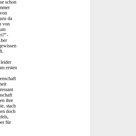
ise schon
immer
 von
dazu da
n von
aum
ei?"-
Aber
 gewissen
t.
leider
um ersten
senschaft
heit
ressant
nschaft
en ihre
te, stach
ten doch
fels,
er für