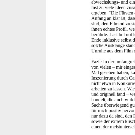
abwechslungs- und einf
fast zu viele Ideen zu
ergeben. "Die Fürsten 
Anfang an klar ist, da
sind, den Filmtod zu s
ihnen echtes Profil, w
berührte. Last but not 
Ende inklusive selbst
solche Ausklänge stan
Unruhe aus dem Film ent
Fazit:
In der umfangrei
von vielen – mir einge
Mal gesehen haben, ka
Inszenierung durch Carp
nicht etwa in Konkurre
arbeiten zu lassen. Wie
und originell fand – w
handelt, die auch wirk
Sache überwiegend gut, 
für mich positiv herv
nur dazu da sind, den 
sowie der extrem klisc
einen der meistuntersc