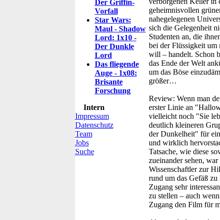
verborgenen Keller in 
Der Griffin-
geheimnisvollen grünen
Vorfall
nahegelegenen Universi
Star Wars:
sich die Gelegenheit n
Maul - Shadow
Studenten an, die ihne
Lord: 1x10 -
bei der Flüssigkeit um
Der Dunkle
will – handelt. Schon 
Lord
das Ende der Welt ankü
Das fliegende
um das Böse einzudämm
Auge - 1x08:
größer…
Brisante
Forschung
Review:
Wenn man den
Intern
erster Linie an "Hall
Impressum
vielleicht noch "Sie le
Datenschutz
deutlich kleineren Grup
Team
der Dunkelheit" für ein
Jobs
und wirklich hervorsta
Suche
Tatsache, wie diese s
zueinander sehen, war e
Wissenschaftler zur Hi
rund um das Gefäß zu l
Zugang sehr interessan
zu stellen – auch wenn 
Zugang den Film für mi