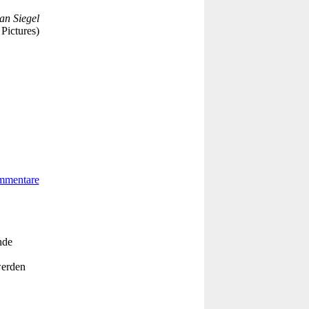
an Siegel
Pictures)
nde
werden