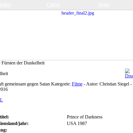
INKS
CHAT
JOBS
 Fürsten der Dunkelheit
lheit
aft gemeinsam gegen Satan
Kategorie:
Filme
-
Autor:
Christian Siegel
-
2016
itel:
Prince of Darkness
ionsland/jahr:
USA 1987
ng: