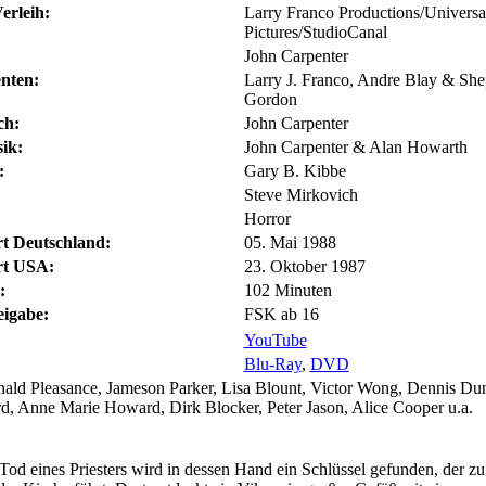
erleih:
Larry Franco Productions/Universa
Pictures/StudioCanal
John Carpenter
nten:
Larry J. Franco, Andre Blay & She
Gordon
ch:
John Carpenter
ik:
John Carpenter & Alan Howarth
:
Gary B. Kibbe
Steve Mirkovich
Horror
rt Deutschland:
05. Mai 1988
rt USA:
23. Oktober 1987
:
102 Minuten
eigabe:
FSK ab 16
YouTube
Blu-Ray
,
DVD
ld Pleasance, Jameson Parker, Lisa Blount, Victor Wong, Dennis Du
d, Anne Marie Howard, Dirk Blocker, Peter Jason, Alice Cooper u.a.
d eines Priesters wird in dessen Hand ein Schlüssel gefunden, der z