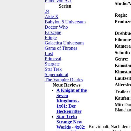
Filme von A-Z
Studio/V
Serien
24
Regie:
Akte X
Produze
Babylon 5 Universum
Doctor Who
Farscape
Drehbu
Fringe
Filmmus
Galactica Universum
Kamera
Game of Thrones
Schnitt:
Lost
Primeval
Genre:
Stargate
Kinosta
Star Trek
Kinosta
Supernatural
Laufzeit
The Vampire Diaries
Altersfr
Neue Reviews
A Knight of the
Trailer:
Seven
Kaufen:
Kingdoms -
Mit:
Dona
1x01: Der
Blanchar
Heckenritter
Star Trek:
Strange New
Kurzinhalt:
Nach dem To
Worlds - 4x02: