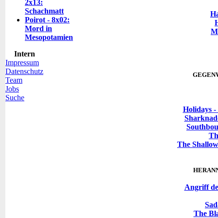
2x13:
Schachmatt
Ha
Poirot - 8x02:
Mord in
M
Mesopotamien
Intern
Impressum
Datenschutz
GEGEN
Team
Jobs
Suche
Holidays -
Sharknado
Southbou
Th
The Shallows
HERAN
Angriff d
Sad
The Bl