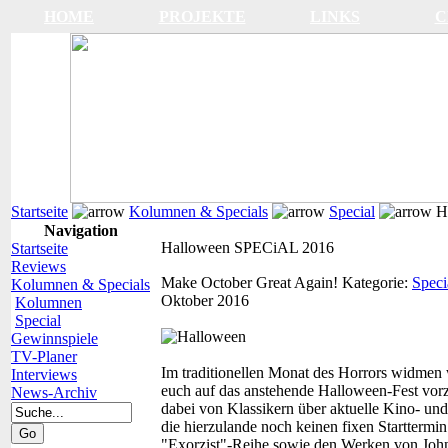
HOME
PROJEKTE
LINKS
C
Startseite
Kolumnen & Specials
Special
H
Navigation
Halloween SPECiAL 2016
Startseite
Reviews
Make October Great Again!
Kategorie:
Speci
Kolumnen & Specials
Oktober 2016
Kolumnen
Special
Gewinnspiele
TV-Planer
Im traditionellen Monat des Horrors widme
Interviews
euch auf das anstehende Halloween-Fest vor
News-Archiv
dabei von Klassikern über aktuelle Kino- und
die hierzulande noch keinen fixen Startterm
"Exorzist"-Reihe sowie den Werken von John