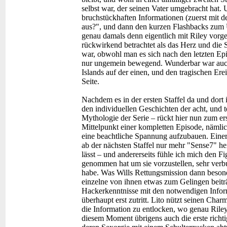
selbst war, der seinen Vater umgebracht hat. 
bruchstückhaften Informationen (zuerst mit
aus?", und dann den kurzen Flashbacks zum U
genau damals denn eigentlich mit Riley vorge
rückwirkend betrachtet als das Herz und die 
war, obwohl man es sich nach den letzten Ep
nur ungemein bewegend. Wunderbar war auch
Islands auf der einen, und den tragischen Ere
Seite.
Nachdem es in der ersten Staffel da und dort
den individuellen Geschichten der acht, und 
Mythologie der Serie – rückt hier nun zum er
Mittelpunkt einer kompletten Episode, nämli
eine beachtliche Spannung aufzubauen. Einerse
ab der nächsten Staffel nur mehr "Sense7" he
lässt – und andererseits fühle ich mich den F
genommen hat um sie vorzustellen, sehr verb
habe. Was Wills Rettungsmission dann besonde
einzelne von ihnen etwas zum Gelingen beitr
Hackerkenntnisse mit den notwendigen Info
überhaupt erst zutritt. Lito nützt seinen Char
die Information zu entlocken, wo genau Riley
diesem Moment übrigens auch die erste richt