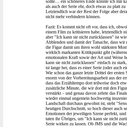
sollte… ein schöneres Ende könnte ich mir k
als auch der Serie ehr, doch etwas zu platt zu 
Letztendlich war der Rest der Folge aber dera
nicht mehr verhindern können.
Fazit:
Es kommt nicht oft vor, dass ich, obwoh
einem Film zu kritisieren habe, letztendlich 
aber "Ich kann sie nicht zurücklassen" ist wi
Abblenden und damit der Tatsache, dass wir 
die Figur damit um ihren wohl stärksten Mom
wirklich markanten Kritikpunkt gibt (während
emotionalen Kraft sowie der Art und Weise her
kann sie nicht zurücklassen" einfach zu stark
ist lange her, dass es einer Serie (oder auch 
Wie schon das ganze letzte Drittel der ersten 
enorm von der Vorbereitungsarbeit aus der e
dass das Erzähltempo dort teilweise doch et
zusätzliche Minute, die wir dort mit den Fig
verstärkt – und genau davon zehrte das Final
wieder einmal ungemein hochwertig inszenier
Landschaft durchaus gewohnt ist, steht "Sen
heutigen Durchschnitt, so hoch dieser auch s
Emotionen der jeweiligen Szene perfekt, un
taten ihr Übriges, um "Ich kann sie nicht zur
Serie wirken zu lassen. Ob JMS und die Wac