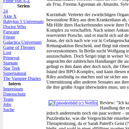
Filme von A-Z
als
Yrsa
, Freema Agyeman als
Amanita
, Sylv
Serien
24
Kurzinhalt:
Vertreter der zwielichtigen Organ
Akte X
bewusstlose Riley aus dem Krankenhaus ab, u
Babylon 5 Universum
Mit Hilfe ihres Hackerfreundes sowie ihrer 
Doctor Who
Komplex zu verschaffen. Nach seiner Ankunf
Farscape
reservierter Porsche, und er macht sich auf
Fringe
Jonas, der sich nach wie vor in Gefangenscha
Galactica Universum
Rettungsaktion Bescheid, und fliegt mit e
Game of Thrones
zuvorzukommen. In Berlin sucht Wolfgang in
Lost
auszuschalten. Doch Sergei trägt in weiser V
Primeval
angesichts der zahlreichen Handlanger die auf
Stargate
gelingt es ihm dann aber doch noch, die Ober
Star Trek
Island den BPO-Komplex, und kann diesen mi
Supernatural
Riley ausfindig zu machen und sie sicher aus 
The Vampire Diaries
Unterstützung aller anderen Sensates aus ihre
Intern
die ihre größte Angst überwinden muss, um si
Impressum
Datenschutz
Team
Review:
"Ich ka
Jobs
Handlung der er
Suche
jedoch andererseits noch ein paar weitere – u
Puzzlestücke, was die Vorgeschichte einzelner 
Therapiesitzung, da er Sarah Patrell's Geist 
bleibt, und wohl in einer allfälliger zweiten 