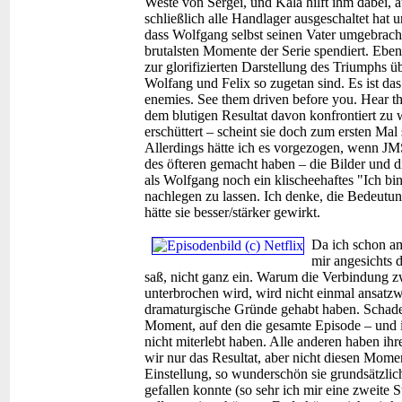
Weste von Sergei, und Kala hilft ihm dabei, 
schließlich alle Handlager ausgeschaltet hat 
dass Wolfgang selbst seinen Vater umgebrach
brutalsten Momente der Serie spendiert. Eben 
zur glorifizierten Darstellung des Triumphs 
Wolfang und Felix so zugetan sind. Es ist d
enemies. See them driven before you. Hear th
dem blutigen Resultat davon konfrontiert zu
erschüttert – scheint sie doch zum ersten Mal
Allerdings hätte ich es vorgezogen, wenn JMS
des öfteren gemacht haben – die Bilder und d
als Wolfgang noch ein klischeehaftes "Ich bi
nachlegen zu lassen. Ich denke, die Bedeutu
hätte sie besser/stärker gewirkt.
Da ich schon am
mir angesichts d
saß, nicht ganz ein. Warum die Verbindung z
unterbrochen wird, wird nicht einmal ansatzwe
dramaturgische Gründe gehabt haben. Schade 
Moment, auf den die gesamte Episode – und in
nicht miterlebt haben. Alle anderen haben i
wir nur das Resultat, aber nicht diesen Moment
Einstellung, so wunderschön sie grundsätzli
gefallen konnte (so sehr ich mir eine zweite S