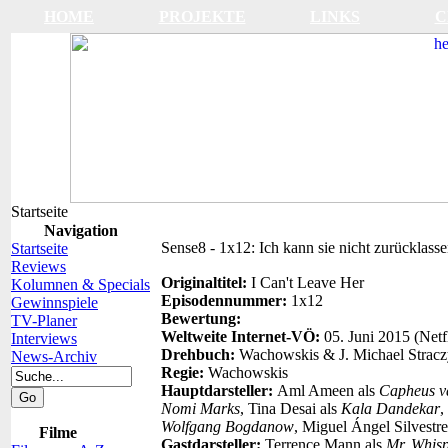
HOME
PROJEKTE
LINKS
C
Startseite
Navigation
Sense8 - 1x12: Ich kann sie nicht zurücklass
Startseite
Reviews
Originaltitel:
I Can't Leave Her
Kolumnen & Specials
Episodennummer:
1x12
Gewinnspiele
Bewertung:
TV-Planer
Weltweite Internet-VÖ:
05. Juni 2015 (Netf
Interviews
Drehbuch:
Wachowskis & J. Michael Stracz
News-Archiv
Regie:
Wachowskis
Hauptdarsteller:
Aml Ameen als
Capheus 
Nomi Marks
, Tina Desai als
Kala Dandekar
,
Wolfgang Bogdanow
, Miguel Ángel Silvestre
Filme
Gastdarsteller:
Terrence Mann als
Mr. Whis