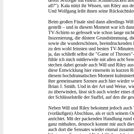
deren Sexorgie mit einem Schulterzucken abtu
all?"). Kala nützt ihr Wissen, um Riley aus 
Und Wolfgang leiht ihnen seine Rücksichtslos
Beim großen Finale sind dann allerdings Will 
gestellt – und in diesem Moment war ich d
TV-Schirm so gefesselt wie schon lange nicht
Inszenierung, die düstere Grundstimmung, die 
sowie die wunderschönen, beeindruckenden 
zu den wohl feinsten und besten TV-Minuten,
ja, das schließt selbst die "Game of Thrones
fühle ich mich mittlerweile mit allen acht Se
stechen dabei gerade auch Will und Riley au
diese Entwicklung hier einerseits in kurzen 
diesem hochdramatischen Moment kulminierte,
ihre gemeinsamen Szenen auch hier wieder 
Brian J. Smith. Und in der Art und Weise, wie
zu überwinden, lässt sich auch wieder eines 
der Schlüsselstelle der Staffel, auf den die g
Neben Will und Riley bekommt jedoch auch W
(vorläufigen) Abschluss, als er sich seinem On
anrichtet. Mit der packenden Handlung rund 
ganz mithalten, dennoch konnte mir auch dies
auch dort die Sensates wieder einmal zusamm