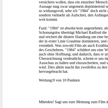
versichern wollen, dass ein einzelner Mensc
Aussage mag zwar ungemein deprimierend sei
so wirkungsvoll, sehe ich "1984" doch nicht 
sondern vielmehr als Aufschrei, den Anfängen 
weit kommt.
Fazit:
"1984" ist absolut kein angenehmer, a
Schonungslos überträgt Michael Radford die 
und reichert die düstere Handlung um eine bew
der in erster Linie Grautöne dominieren, und d
vermittelt. Was sowohl Film als auch Erzählu
des Geschehens. "1984" schildert uns eine We
auch ohne Hoffnung; und dadurch, dass er un
Überzeichnung verdeutlicht, scheint er uns 
Ausschau zu halten und einzuschreiten, und s
wird. Dies allein macht ihn zweifellos zu den
hervorgebracht hat.
Wertung:
9 von 10 Punkten
Mitreden!
Sagt uns eure Meinung zum Film 