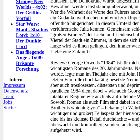
Eurasien. Die Demokratie wurde abgeschafft 
Strange New
Bewohner werden fast ständig überwacht, und
Worlds - 4x02:
Wer die Wahrheit der Worte des Führers auch 
Der Griffin-
ein Gedankenverbrechen und wird zur Unperso
Vorfall
öffentlich hingerichtet. In diesem Umfeld de
Star Wars:
verführerische Julia kennen. Gemeinsam schl
Maul - Shadow
"großen Bruders" der Liebe und Leidenschaft
Lord: 1x10 -
Viertel der Stadt ein Zimmer, in dem sie sic
Der Dunkle
lange wird es ihnen gelingen, den immer wa
Lord
Liebe eine Zukunft?
Das fliegende
Auge - 1x08:
Review:
George Orwells "1984" ist für mich 
Brisante
wichtigsten Romane des 20. Jahrhunderts. N
Forschung
wurde, legte man im Titeljahr eine mit John 
Intern
letzten Filmrolle) hochkarätig besetzte Neuint
Impressum
aber auch trostlosesten, düstersten und depr
Datenschutz
parallelen 1984 dient dabei – wie auch Geor
Team
totalitärer Regime wie auch als aufrüttelnde
Jobs
Sowohl Roman als auch Film sind dabei in er
Suche
Brother is watching you" – bekannt; in Wahrhe
wichtiger und großer) Teilaspekt der hier vor
eine bis ins kleinste Detail durchdachte – un
überwacht und kontrolliert, sondern auch ang
aufgehetzt wird.