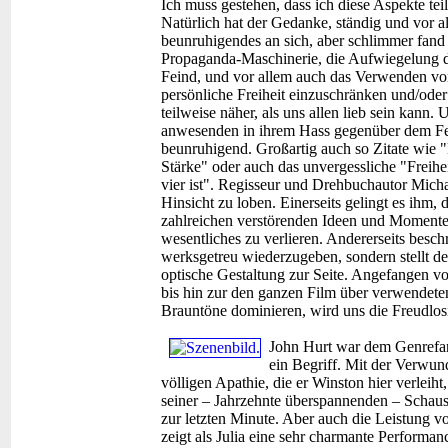
Ich muss gestehen, dass ich diese Aspekte tei
Natürlich hat der Gedanke, ständig und vor
beunruhigendes an sich, aber schlimmer fand
Propaganda-Maschinerie, die Aufwiegelung 
Feind, und vor allem auch das Verwenden vo
persönliche Freiheit einzuschränken und/oder
teilweise näher, als uns allen lieb sein kan
anwesenden in ihrem Hass gegenüber dem Fei
beunruhigend. Großartig auch so Zitate wie "K
Stärke" oder auch das unvergessliche "Freihe
vier ist". Regisseur und Drehbuchautor Micha
Hinsicht zu loben. Einerseits gelingt es ihm
zahlreichen verstörenden Ideen und Momente 
wesentliches zu verlieren. Andererseits beschr
werksgetreu wiederzugeben, sondern stellt der
optische Gestaltung zur Seite. Angefangen vo
bis hin zur den ganzen Film über verwendeten
Brauntöne dominieren, wird uns die Freudlosig
John Hurt war dem Genrefan 
ein Begriff. Mit der Verwund
völligen Apathie, die er Winston hier verleih
seiner – Jahrzehnte überspannenden – Schausp
zur letzten Minute. Aber auch die Leistung 
zeigt als Julia eine sehr charmante Performan