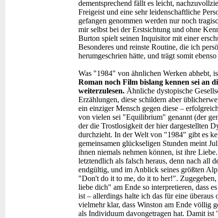
dementsprechend fällt es leicht, nachzuvollzie
Freigeist und eine sehr leidenschaftliche Per
gefangen genommen werden nur noch tragisch
mir selbst bei der Erstsichtung und ohne Ke
Burton spielt seinen Inquisitor mit einer ersch
Besonderes und reinste Routine, die ich persö
herumgeschrien hätte, und trägt somit ebenso
Was "1984" von ähnlichen Werken abhebt, is
Roman noch Film bislang kennen sei an die
weiterzulesen.
Ähnliche dystopische Gesellsc
Erzählungen, diese schildern aber üblicherwei
ein einziger Mensch gegen diese – erfolgreich 
von vielen sei "Equilibrium" genannt (der gen
der die Trostlosigkeit der hier dargestellten
durchzieht. In der Welt von "1984" gibt es
gemeinsamen glückseligen Stunden meint Julia,
ihnen niemals nehmen können, ist ihre Liebe.
letztendlich als falsch heraus, denn nach al
endgültig, und im Anblick seines größten Alpt
"Don't do it to me, do it to her!". Zugegebe
liebe dich" am Ende so interpretieren, dass 
ist – allerdings halte ich das für eine überaus 
vielmehr klar, dass Winston am Ende völlig g
als Individuum davongetragen hat. Damit ist 