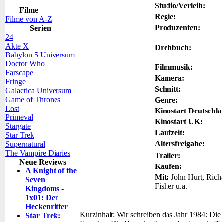
Studio/Verleih:
Filme
Regie:
Filme von A-Z
Produzenten:
Serien
24
Akte X
Drehbuch:
Babylon 5 Universum
Doctor Who
Filmmusik:
Farscape
Kamera:
Fringe
Schnitt:
Galactica Universum
Game of Thrones
Genre:
Lost
Kinostart Deutschl
Primeval
Kinostart UK:
Stargate
Laufzeit:
Star Trek
Altersfreigabe:
Supernatural
The Vampire Diaries
Trailer:
Neue Reviews
Kaufen:
A Knight of the
Mit:
John Hurt, Rich
Seven
Fisher u.a.
Kingdoms -
1x01: Der
Heckenritter
Kurzinhalt:
Wir schreiben das Jahr 1984: Die
Star Trek: