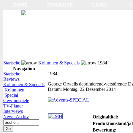
HOME
PROJEKTE
LINKS
C
Startseite
Kolumnen & Specials
1984
Navigation
1984
Startseite
Reviews
George Orwells deprimierend-verstörende Dy
Kolumnen & Specials
Datum:
Montag, 22 Dezember 2014
Kolumnen
Special
Gewinnspiele
TV-Planer
Interviews
News-Archiv
Originaltitel:
Produktionsland/ja
Bewertung: