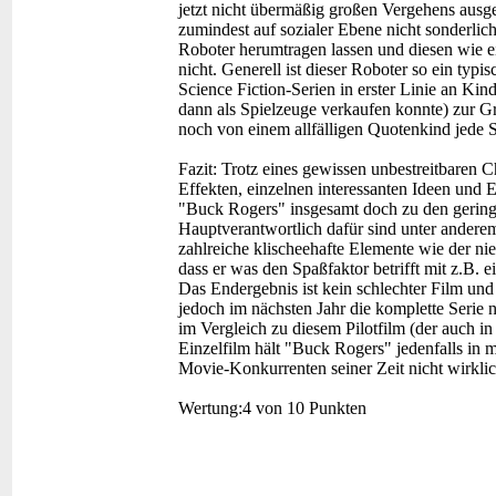
jetzt nicht übermäßig großen Vergehens aus
zumindest auf sozialer Ebene nicht sonderlich 
Roboter herumtragen lassen und diesen wie e
nicht. Generell ist dieser Roboter so ein typis
Science Fiction-Serien in erster Linie an Kin
dann als Spielzeuge verkaufen konnte) zur Gr
noch von einem allfälligen Quotenkind jede Sp
Fazit:
Trotz eines gewissen unbestreitbaren 
Effekten, einzelnen interessanten Ideen und 
"Buck Rogers" insgesamt doch zu den gering
Hauptverantwortlich dafür sind unter andere
zahlreiche klischeehafte Elemente wie der ni
dass er was den Spaßfaktor betrifft mit z.B.
Das Endergebnis ist kein schlechter Film und 
jedoch im nächsten Jahr die komplette Serie 
im Vergleich zu diesem Pilotfilm (der auch i
Einzelfilm hält "Buck Rogers" jedenfalls in
Movie-Konkurrenten seiner Zeit nicht wirklic
Wertung:
4 von 10 Punkten