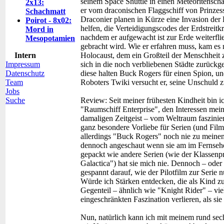
seinem Space Shuttle in einen Meteoritenscha
2x13:
er vom draconischen Flaggschiff von Prinze
Schachmatt
Draconier planen in Kürze eine Invasion der
Poirot - 8x02:
helfen, die Verteidigungscodes der Erdstreit
Mord in
nachdem er aufgewacht ist zur Erde weiter
Mesopotamien
gebracht wird. Wie er erfahren muss, kam es
Intern
Holocaust, dem ein Großteil der Menschheit 
Impressum
sich in die noch verbliebenen Städte zurück
Datenschutz
diese halten Buck Rogers für einen Spion, un
Team
Roboters Twiki versucht er, seine Unschuld
Jobs
Suche
Review:
Seit meiner frühesten Kindheit bin ic
"Raumschiff Enterprise", den Interessen mei
damaligen Zeitgeist – vom Weltraum faszinier
ganz besondere Vorliebe für Serien (und Filme
allerdings "Buck Rogers" noch nie zu meinen 
dennoch angeschaut wenn sie am im Fernsehen 
gepackt wie andere Serien (wie der Klassenp
Galactica") hat sie mich nie. Dennoch – oder 
gespannt darauf, wie der Pilotfilm zur Serie
Würde ich Stärken entdecken, die als Kind z
Gegenteil – ähnlich wie "Knight Rider" – vi
eingeschränkten Faszination verlieren, als sie
Nun, natürlich kann ich mit meinem rund sec