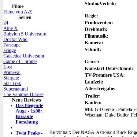
Studio/Verleih:
Filme
Filme von A-Z
Regie:
Serien
Produzenten:
24
Akte X
Drehbuch:
Babylon 5 Universum
Filmmusik:
Doctor Who
Kamera:
Farscape
Schnitt:
Fringe
Galactica Universum
Game of Thrones
Genre:
Lost
Kinostart Deutschland:
Primeval
TV-Premiere USA:
Stargate
Laufzeit:
Star Trek
Altersfreigabe:
Supernatural
The Vampire Diaries
Trailer:
Neue Reviews
Kaufen:
Das fliegende
Mit:
Gil Gerard, Pamela He
Auge - 1x08:
Wiseman, Duke Butler, Feli
Brisante
Forschung
Kurzinhalt:
Der NASA-Astronaut Buck Rogers
Twin Peaks -