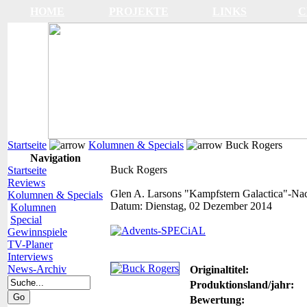
HOME
PROJEKTE
LINKS
C
Startseite
Kolumnen & Specials
Buck Rogers
Navigation
Buck Rogers
Startseite
Reviews
Glen A. Larsons "Kampfstern Galactica"-Na
Kolumnen & Specials
Datum:
Dienstag, 02 Dezember 2014
Kolumnen
Special
Gewinnspiele
TV-Planer
Interviews
News-Archiv
Originaltitel:
Produktionsland/jahr:
Bewertung: