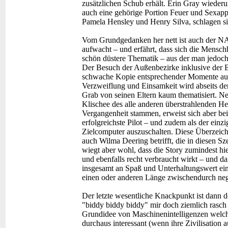
zusätzlichen Schub erhält. Erin Gray wiederum
auch eine gehörige Portion Feuer und Sexapp
Pamela Hensley und Henry Silva, schlagen si
Vom Grundgedanken her nett ist auch der NAS
aufwacht – und erfährt, dass sich die Menschhe
schön düstere Thematik – aus der man jedoch 
Der Besuch der Außenbezirke inklusive der 
schwache Kopie entsprechender Momente aus
Verzweiflung und Einsamkeit wird abseits de
Grab von seinen Eltern kaum thematisiert. Neg
Klischee des alle anderen überstrahlenden H
Vergangenheit stammen, erweist sich aber bei
erfolgreichste Pilot – und zudem als der ein
Zielcomputer auszuschalten. Diese Überzeich
auch Wilma Deering betrifft, die in diesen 
wiegt aber wohl, dass die Story zumindest hie
und ebenfalls recht verbraucht wirkt – und da
insgesamt an Spaß und Unterhaltungswert ein 
einen oder anderen Länge zwischendurch neg
Der letzte wesentliche Knackpunkt ist dann d
"biddy biddy biddy" mir doch ziemlich rasch
Grundidee von Maschinenintelligenzen welche
durchaus interessant (wenn ihre Zivilisation