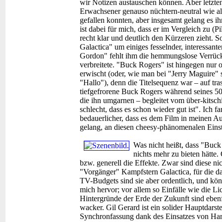
wir Notizen austauschen können. Aber letzten
Erwachsener genauso nüchtern-neutral wie als
gefallen konnten, aber insgesamt gelang es i
ist dabei für mich, dass er im Vergleich zu (P
recht klar und deutlich den Kürzeren zieht.
Galactica" um einiges fesselnder, interessant
Gordon" fehlt ihm die hemmungslose Verrück
verbreitete. "Buck Rogers" ist hingegen nur 
erwischt (oder, wie man bei "Jerry Maguire" 
"Hallo"), denn die Titelsequenz war – auf tra
tiefgefrorene Buck Rogers während seines 5
die ihn umgarnen – begleitet vom über-kitschig
schlecht, dass es schon wieder gut ist". Ich f
bedauerlicher, dass es dem Film in meinen Au
gelang, an diesen cheesy-phänomenalen Eins
Was nicht heißt, dass "Buck
nichts mehr zu bieten hätte
bzw. generell die Effekte. Zwar sind diese n
"Vorgänger" Kampfstern Galactica, für die d
TV-Budgets sind sie aber ordentlich, und kön
mich hervor; vor allem so Einfälle wie die Li
Hintergründe der Erde der Zukunft sind ebenf
wacker. Gil Gerard ist ein solider Hauptdarst
Synchronfassung dank des Einsatzes von Ha