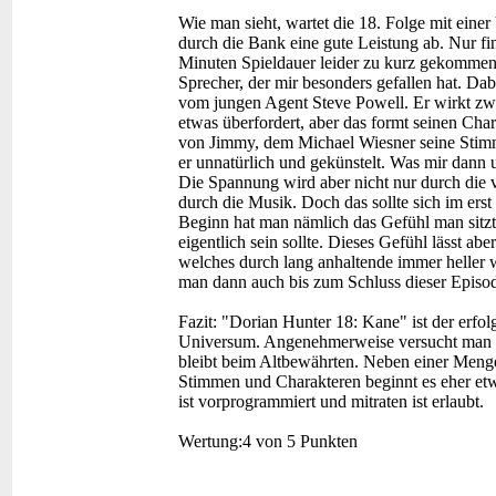
Wie man sieht, wartet die 18. Folge mit einer
durch die Bank eine gute Leistung ab. Nur fi
Minuten Spieldauer leider zu kurz gekommen s
Sprecher, der mir besonders gefallen hat. Da
vom jungen Agent Steve Powell. Er wirkt zw
etwas überfordert, aber das formt seinen Cha
von Jimmy, dem Michael Wiesner seine Stimm
er unnatürlich und gekünstelt. Was mir dan
Die Spannung wird aber nicht nur durch die 
durch die Musik. Doch das sollte sich im erst
Beginn hat man nämlich das Gefühl man sitzt i
eigentlich sein sollte. Dieses Gefühl lässt a
welches durch lang anhaltende immer heller 
man dann auch bis zum Schluss dieser Episod
Fazit:
"Dorian Hunter 18: Kane" ist der erfol
Universum. Angenehmerweise versucht man Do
bleibt beim Altbewährten. Neben einer Menge 
Stimmen und Charakteren beginnt es eher etw
ist vorprogrammiert und mitraten ist erlaubt.
Wertung:
4 von 5 Punkten