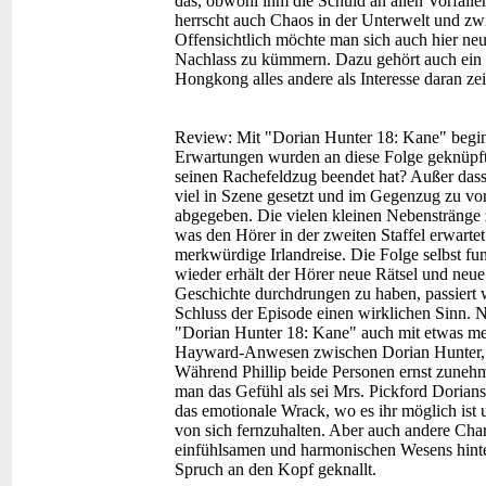
das, obwohl ihm die Schuld an allen Vorfäll
herrscht auch Chaos in der Unterwelt und zw
Offensichtlich möchte man sich auch hier ne
Nachlass zu kümmern. Dazu gehört auch ein 
Hongkong alles andere als Interesse daran ze
Review:
Mit "Dorian Hunter 18: Kane" beginn
Erwartungen wurden an diese Folge geknüpft
seinen Rachefeldzug beendet hat? Außer dass 
viel in Szene gesetzt und im Gegenzug zu v
abgegeben. Die vielen kleinen Nebenstränge 
was den Hörer in der zweiten Staffel erwarte
merkwürdige Irlandreise. Die Folge selbst fu
wieder erhält der Hörer neue Rätsel und neue
Geschichte durchdrungen zu haben, passiert w
Schluss der Episode einen wirklichen Sinn. 
"Dorian Hunter 18: Kane" auch mit etwas me
Hayward-Anwesen zwischen Dorian Hunter, Mr
Während Phillip beide Personen ernst zunehm
man das Gefühl als sei Mrs. Pickford Dorian
das emotionale Wrack, wo es ihr möglich ist
von sich fernzuhalten. Aber auch andere C
einfühlsamen und harmonischen Wesens hinte
Spruch an den Kopf geknallt.