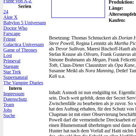
Filme von A-Z
Produktion:
Serien
Länge:
24
Altersempfeh
Akte X
Kaufen:
Babylon 5 Universum
Doctor Who
Farscape
Besetzung:
Thomas Schmuckert als
Dorian 
Fringe
Steve Powell
, Regina Lemnitz als
Martha Pic
Galactica Universum
als
Trevor Sullivan
, Maresi Bischoff-Hanft al
Game of Thrones
Stefan Krause als
Olivaro
, Frank Gustavus a
Lost
Simone Brahmann als
Megan
, Frank Felicett
Primeval
Toth
, Claus-Dieter Clausnitzer als
Opa Kane
Stargate
Susanne Meikl als
Nora Manning
, Detlef Ta
Star Trek
Kali
u.a.
Supernatural
The Vampire Diaries
Intern
Inhalt:
Asmodi ist nun endgültig tot. Eigentli
Impressum
sein. Doch weit gefehlt, denn der Secret Servi
Datenschutz
Zwischenfälle zu bearbeiten als je zuvor. 
Team
hat den Auftrag erhalten, für den Schutz von 
Jobs
Chapman ist mit einer Observierung beschäf
Suche
Powell darf die vermeintliche Drecksarbeit er
einen Blumenstrauß überbringen und dann da
Hunter hat nach dem Vorfall auf Haiti nichts B