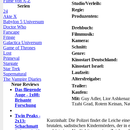
Filme von A-Z
Studio/Verleih:
Serien
Regie:
24
Produzenten:
Akte X
Babylon 5 Universum
Doctor Who
Drehbuch:
Farscape
Filmmusik:
Fringe
Kamera:
Galactica Universum
Schnitt:
Game of Thrones
Lost
Genre:
Primeval
Kinostart Deutschland:
Stargate
Kinostart Israel:
Star Trek
Laufzeit:
Supernatural
Altersfreigabe:
The Vampire Diaries
Neue Reviews
Trailer:
Das fliegende
Kaufen:
Auge - 1x08:
Mit:
Guy Adler, Lior Ashkenaz
Brisante
Tzahi Grad, Rotem Keinan, Nat
Forschung
Twin Peaks -
Kurzinhalt:
Die Polizei findet die Leiche eine
2x13:
brutalen, sadistischen Kindermörders, der in e
Schachmatt