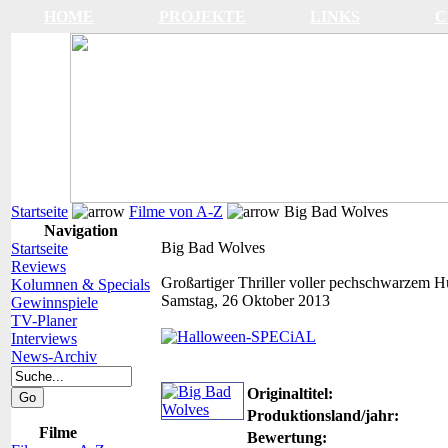
HOME
PROJEKTE
LINKS
C
Startseite
Filme von A-Z
Big Bad Wolves
Navigation
Big Bad Wolves
Startseite
Reviews
Großartiger Thriller voller pechschwarzem 
Kolumnen & Specials
Samstag, 26 Oktober 2013
Gewinnspiele
TV-Planer
Interviews
News-Archiv
Originaltitel:
Produktionsland/jahr:
Filme
Bewertung: