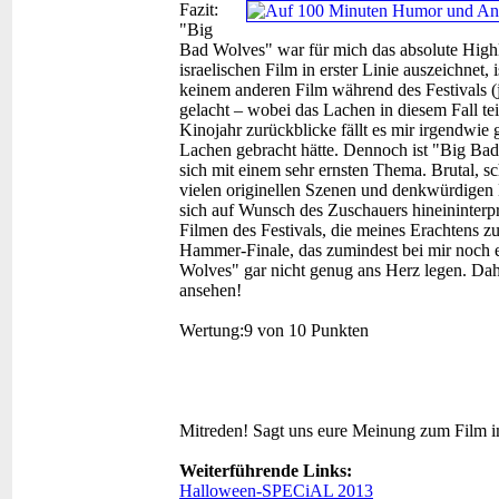
Fazit:
"Big
Bad Wolves" war für mich das absolute Highli
israelischen Film in erster Linie auszeichnet
keinem anderen Film während des Festivals (j
gelacht – wobei das Lachen in diesem Fall tei
Kinojahr zurückblicke fällt es mir irgendwie
Lachen gebracht hätte. Dennoch ist "Big Ba
sich mit einem sehr ernsten Thema. Brutal,
vielen originellen Szenen und denkwürdigen 
sich auf Wunsch des Zuschauers hineininterpr
Filmen des Festivals, die meines Erachtens 
Hammer-Finale, das zumindest bei mir noch e
Wolves" gar nicht genug ans Herz legen. Da
ansehen!
Wertung:
9 von 10 Punkten
Mitreden!
Sagt uns eure Meinung zum Film 
Weiterführende Links:
Halloween-SPECiAL 2013