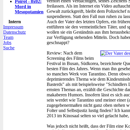
verhört einen Verdächtigen, seines Zeichens
Poirot - 8x02:
freilassen. Als im Internet ein Video auftauch
Mord in
Gewalt zurückgreift, bleibt dem Polizeichef n
Mesopotamien
suspendieren. Statt den Fall nun ruhen zu lass
Intern
Auch der Vater des letzten Opfers, ein frühe
Impressum
entführen sie den vermeintlichen Täter, und 
Datenschutz
wollen sie ein Geständnis aus ihm herausbeko
Team
zur Verfügung stehenden Mitteln. Doch haben 
Jobs
geschnappt?
Suche
Review:
Nach dem
Screening des Films beim
Festival in Busan, Südkorea, bezeichnete Qu
besten Film des Jahres. Wenn man ihn gesehen 
so manches Werk von Tarantino. Denn obwohl 
deprimierendes Thema wie dem Kindesmissbra
Basterds" als mit beispielsweise "Schindlers 
ernsten Themas an, erzählt die Geschichte da
makaberen Humors. Insofern lässt es sich auc
sein werdet wie Tarantino und meiner einer (
zugegebenermaßen nicht ganz oben stehen wü
Folter und Selbstjustiz lustig finden? Ich kan
2013 im Kinosaal selten so viel gelacht habe
Was jedoch nicht heißt, dass der Film eine 