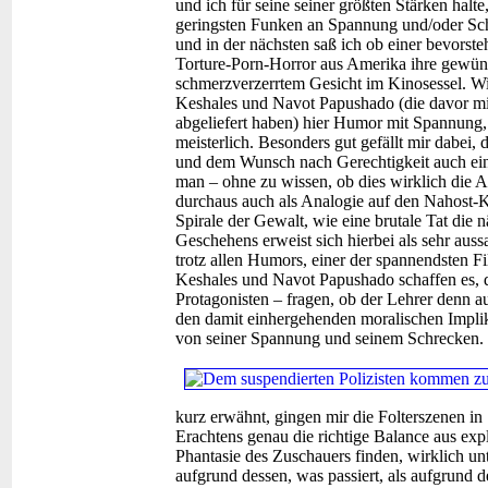
und ich für seine seiner größten Stärken halt
geringsten Funken an Spannung und/oder Schr
und in der nächsten saß ich ob einer bevorst
Torture-Porn-Horror aus Amerika ihre gewün
schmerzverzerrtem Gesicht im Kinosessel. W
Keshales und Navot Papushado (die davor mit
abgeliefert haben) hier Humor mit Spannung,
meisterlich. Besonders gut gefällt mir dabei,
und dem Wunsch nach Gerechtigkeit auch einig
man – ohne zu wissen, ob dies wirklich die
durchaus auch als Analogie auf den Nahost-K
Spirale der Gewalt, wie eine brutale Tat die 
Geschehens erweist sich hierbei als sehr aus
trotz allen Humors, einer der spannendsten F
Keshales und Navot Papushado schaffen es, 
Protagonisten – fragen, ob der Lehrer denn au
den damit einhergehenden moralischen Impli
von seiner Spannung und seinem Schrecken.
kurz erwähnt, gingen mir die Folterszenen i
Erachtens genau die richtige Balance aus exp
Phantasie des Zuschauers finden, wirklich un
aufgrund dessen, was passiert, als aufgrund d