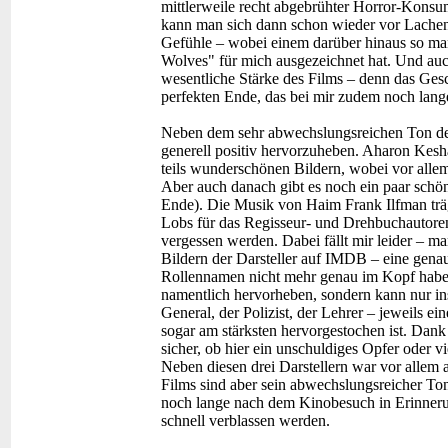
mittlerweile recht abgebrühter Horror-Kon
kann man sich dann schon wieder vor Lachen 
Gefühle – wobei einem darüber hinaus so ma
Wolves" für mich ausgezeichnet hat. Und auc
wesentliche Stärke des Films – denn das Gesc
perfekten Ende, das bei mir zudem noch lange
Neben dem sehr abwechslungsreichen Ton des
generell positiv hervorzuheben. Aharon Kesh
teils wunderschönen Bildern, wobei vor allem
Aber auch danach gibt es noch ein paar schön
Ende). Die Musik von Haim Frank Ilfman trägt
Lobs für das Regisseur- und Drehbuchautoren
vergessen werden. Dabei fällt mir leider – m
Bildern der Darsteller auf IMDB – eine gena
Rollennamen nicht mehr genau im Kopf habe.
namentlich hervorheben, sondern kann nur ins
General, der Polizist, der Lehrer – jeweils ei
sogar am stärksten hervorgestochen ist. Dank 
sicher, ob hier ein unschuldiges Opfer oder v
Neben diesen drei Darstellern war vor allem 
Films sind aber sein abwechslungsreicher Ton
noch lange nach dem Kinobesuch in Erinnerun
schnell verblassen werden.