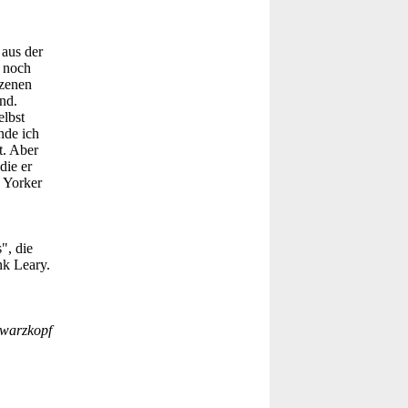
 aus der
 noch
Szenen
nd.
elbst
nde ich
t. Aber
die er
 Yorker
", die
nk Leary.
hwarzkopf