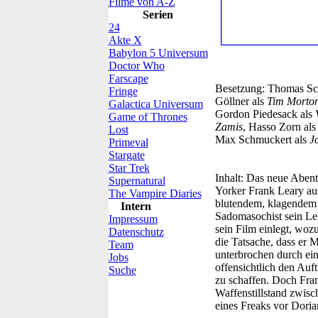
Filme von A-Z
Serien
24
Akte X
Babylon 5 Universum
Doctor Who
Farscape
Besetzung:
Thomas Sc
Fringe
Göllner als
Tim Morto
Galactica Universum
Gordon Piedesack als
Game of Thrones
Zamis
, Hasso Zorn al
Lost
Max Schmuckert als
J
Primeval
Stargate
Star Trek
Inhalt:
Das neue Abente
Supernatural
Yorker Frank Leary aus
The Vampire Diaries
blutendem, klagendem u
Intern
Sadomasochist sein Leb
Impressum
sein Film einlegt, woz
Datenschutz
die Tatsache, dass er 
Team
unterbrochen durch ei
Jobs
offensichtlich den Au
Suche
zu schaffen. Doch Fra
Waffenstillstand zwisc
eines Freaks vor Doria