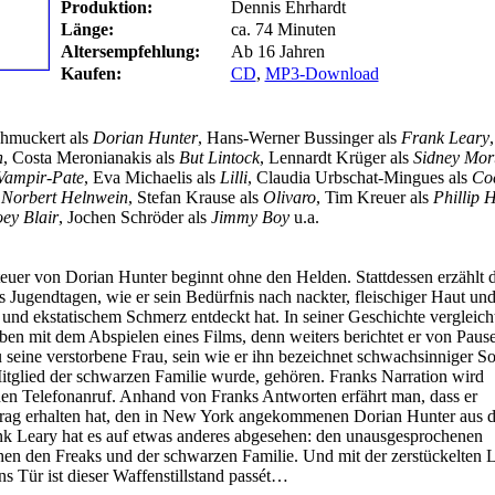
Produktion:
Dennis Ehrhardt
Länge:
ca. 74 Minuten
Altersempfehlung:
Ab 16 Jahren
Kaufen:
CD
,
MP3-Download
hmuckert als
Dorian Hunter
, Hans-Werner Bussinger als
Frank Leary
n
, Costa Meronianakis als
But Lintock
, Lennardt Krüger als
Sidney Mor
Vampir-Pate
, Eva Michaelis als
Lilli
, Claudia Urbschat-Mingues als
Co
s
Norbert Helnwein
, Stefan Krause als
Olivaro
, Tim Kreuer als
Phillip 
oey Blair
, Jochen Schröder als
Jimmy Boy
u.a.
uer von Dorian Hunter beginnt ohne den Helden. Stattdessen erzählt
 Jugendtagen, wie er sein Bedürfnis nach nackter, fleischiger Haut un
nd ekstatischem Schmerz entdeckt hat. In seiner Geschichte vergleich
en mit dem Abspielen eines Films, denn weiters berichtet er von Paus
u seine verstorbene Frau, sein wie er ihn bezeichnet schwachsinniger S
Mitglied der schwarzen Familie wurde, gehören. Franks Narration wird
nen Telefonanruf. Anhand von Franks Antworten erfährt man, dass er
ftrag erhalten hat, den in New York angekommenen Dorian Hunter aus
nk Leary hat es auf etwas anderes abgesehen: den unausgesprochenen
hen den Freaks und der schwarzen Familie. Und mit der zerstückelten 
ns Tür ist dieser Waffenstillstand passét…