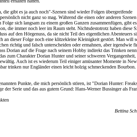
teil erhalten hatten.
 die gibt es ja auch noch"-Szenen sind wieder Folgen übergreifende
 persönlich nicht ganz so mag. Während die einen oder anderen Szenen
en Folge sich langsam zu einem großen Ganzen zusammenfügen, gibt es
on, die immer noch leer im Raum steht. Nichtsdestotrotz haben diese 
uss auf den Hörgenuss, da sie nicht Teil des eigentlichen Abenteuers si
 an dieser Folge noch eine klitzekleine Kleinigkeit gestört. Man will s
chen richtig und falsch unterscheiden oder ermahnen, aber irgendwie fi
dass Dorian auf die Frage nach seinem Hobby indirekt das Trinken nenn
das zum Charakter Dorian Hunter und seiner schweren Vergangenheit, 
 bewältig. Auch ist es wiederum Teil einiger amüsanter Momente in New
nbar trinken nur Engländer einen leicht holzig schmeckenden Bourbon.
nannten Punkte, die mich persönlich stören, ist "Dorian Hunter: Freaks
ge der Serie und das aus gutem Grund: Hans-Werner Bussinger als Fra
nkten
Bettina Sc