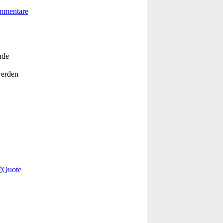
nde
werden