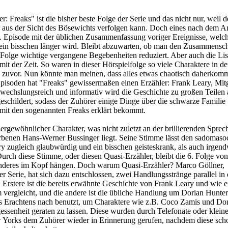
: Freaks" ist die bisher beste Folge der Serie und das nicht nur, weil d
 aus der Sicht des Bösewichts verfolgen kann. Doch eines nach dem A
6. Episode mit der üblichen Zusammenfassung voriger Ereignisse, welc
ein bisschen länger wird. Bleibt abzuwarten, ob man den Zusammensch
le Folge wichtige vergangene Begebenheiten reduziert. Aber auch die Lis
it der Zeit. So waren in dieser Hörspielfolge so viele Charaktere in de
ie zuvor. Nun könnte man meinen, dass alles etwas chaotisch daherkom
Episoden hat "Freaks" gewissermaßen einen Erzähler: Frank Leary, Mitg
wechslungsreich und informativ wird die Geschichte zu großen Teilen 
eschildert, sodass der Zuhörer einige Dinge über die schwarze Familie
it den sogenannten Freaks erklärt bekommt.
ergewöhnlicher Charakter, was nicht zuletzt an der brillierenden Sprech
rbenen Hans-Werner Bussinger liegt. Seine Stimme lässt den sadomasoc
y zugleich glaubwürdig und ein bisschen geisteskrank, als auch irgend
urch diese Stimme, oder diesen Quasi-Erzähler, bleibt die 6. Folge vo
nderes im Kopf hängen. Doch warum Quasi-Erzähler? Marco Göllner,
r Serie, hat sich dazu entschlossen, zwei Handlungsstränge parallel in 
 Erstere ist die bereits erwähnte Geschichte von Frank Leary und wie e
m vergleicht, und die andere ist die übliche Handlung um Dorian Hunter
s Erachtens nach benutzt, um Charaktere wie z.B. Coco Zamis und Do
ssenheit geraten zu lassen. Diese wurden durch Telefonate oder kleine
Yorks dem Zuhörer wieder in Erinnerung gerufen, nachdem diese sch