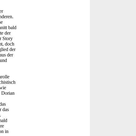
er
nderen.
he
nitt bald
te der
r Story
mt, doch
lied der
aus der
 und
rolle
histisch
wie
n Dorian
das
r das
.
nald
re
on in