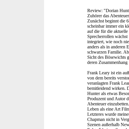
Review:
"Dorian Hunter
Zuhörer das Abenteuer
Zunächst beginnt die 
scheinbar immer ein kl
auf die für die aktuel
Sprecherrollen wächst m
integriert, wie noch n
anders als in anderen 
schwarzen Familie. Ab
Sicht des Bösewichts g
deren Zusammenhang m
Frank Leary ist ein auß
von dem bereits versto
veranlagten Frank Lear
bemitleidend wirken. D
Hunter als etwas Beso
Produzent und Autor de
Abenteuer einzubetten.
Leben als eine Art Fil
Letzteres wurde meine
Chapman nicht in Verge
Szenen außerhalb New 