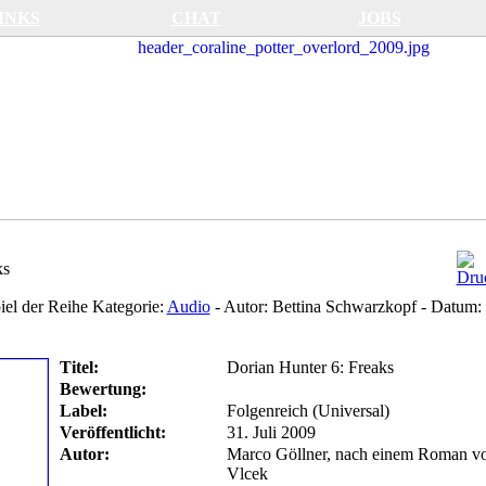
INKS
CHAT
JOBS
ks
iel der Reihe
Kategorie:
Audio
-
Autor:
Bettina Schwarzkopf
-
Datum:
Titel:
Dorian Hunter 6: Freaks
Bewertung:
Label:
Folgenreich (Universal)
Veröffentlicht:
31. Juli 2009
Autor:
Marco Göllner, nach einem Roman vo
Vlcek