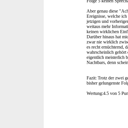
Folge 5 keinen Sprechan
Aber genau diese "Ach,
Ereignisse, welche ich
jetzigen und vorherig
weitaus mehr Informati
keinen wirklichen Einfl
Darüber hinaus hat mich
zwar nie wirklich zwis
es recht ernüchternd, 
wahrscheinlich gehört 
eigentlich meisterlich
Nachtbars, denn schei
Fazit:
Trotz der zwei ge
bisher gelungenste Fol
Wertung:
4.5 von 5 Pu