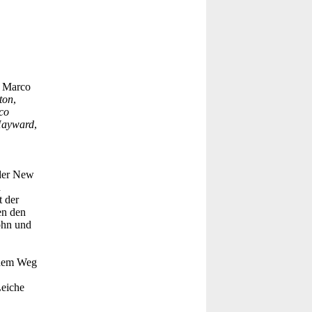
, Marco
ton
,
co
Hayward
,
 der New
d
t der
en den
ohn und
 dem Weg
Leiche