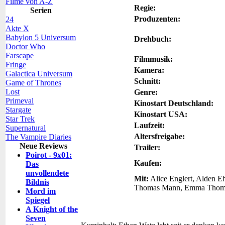
Filme von A-Z
Regie:
Serien
Produzenten:
24
Akte X
Babylon 5 Universum
Drehbuch:
Doctor Who
Farscape
Filmmusik:
Fringe
Kamera:
Galactica Universum
Schnitt:
Game of Thrones
Lost
Genre:
Primeval
Kinostart Deutschland:
Stargate
Kinostart USA:
Star Trek
Laufzeit:
Supernatural
Altersfreigabe:
The Vampire Diaries
Neue Reviews
Trailer:
Poirot - 9x01:
Kaufen:
Das
unvollendete
Mit:
Alice Englert, Alden E
Bildnis
Thomas Mann, Emma Thompso
Mord im
Spiegel
A Knight of the
Seven