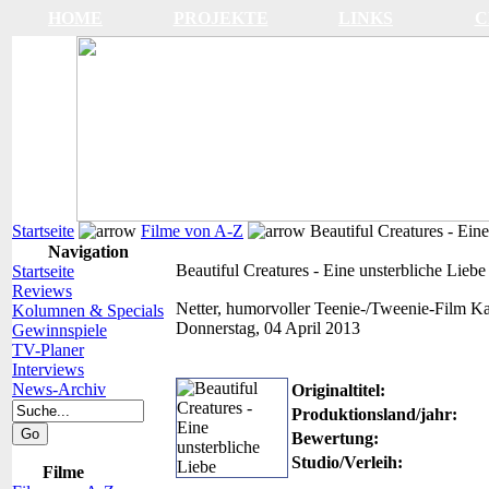
HOME
PROJEKTE
LINKS
C
Startseite
Filme von A-Z
Beautiful Creatures - Eine
Navigation
Beautiful Creatures - Eine unsterbliche Liebe
Startseite
Reviews
Netter, humorvoller Teenie-/Tweenie-Film
Ka
Kolumnen & Specials
Donnerstag, 04 April 2013
Gewinnspiele
TV-Planer
Interviews
News-Archiv
Originaltitel:
Produktionsland/jahr:
Bewertung:
Studio/Verleih:
Filme