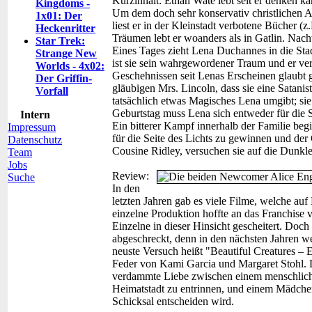
Kurzinhalt:
Ethan Wate lebt seit er denken ka
Kingdoms -
Um dem doch sehr konservativ christlichen All
1x01: Der
liest er in der Kleinstadt verbotene Bücher (z
Heckenritter
Träumen lebt er woanders als in Gatlin. Nach
Star Trek:
Eines Tages zieht Lena Duchannes in die Sta
Strange New
ist sie sein wahrgewordener Traum und er ve
Worlds - 4x02:
Geschehnissen seit Lenas Erscheinen glaubt g
Der Griffin-
gläubigen Mrs. Lincoln, dass sie eine Satanisti
Vorfall
tatsächlich etwas Magisches Lena umgibt; sie
Geburtstag muss Lena sich entweder für die Se
Intern
Ein bitterer Kampf innerhalb der Familie b
Impressum
für die Seite des Lichts zu gewinnen und der 
Datenschutz
Cousine Ridley, versuchen sie auf die Dunkle
Team
Jobs
Review:
Suche
In den
letzten Jahren gab es viele Filme, welche au
einzelne Produktion hoffte an das Franchise 
Einzelne in dieser Hinsicht gescheitert. Doc
abgeschreckt, denn in den nächsten Jahren w
neuste Versuch heißt "Beautiful Creatures – E
Feder von Kami Garcia und Margaret Stohl. D
verdammte Liebe zwischen einem menschliche
Heimatstadt zu entrinnen, und einem Mädchen
Schicksal entscheiden wird.