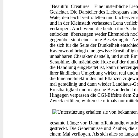
"Beautiful Creatures – Eine unsterbliche Lie
Gesichter. Die Darsteller des Liebespaars sin
Wate, den leicht vertrottelten und büchervern
und in der Kleinstadt verhassten Lena verlie
verkörpert. Auch wenn die beiden ihre Sach
entlocken, überzeugen weder Ehrenreich no
gegenüber steht eine starke Besetzung der Ne
die sich für die Seite der Dunkelheit entschi
Ravenwood bringt eine gewisse Ernsthaftigkei
unnahbaren Charakter darstellt, und auch Em
Seraphine, die mächtigste Hexe auf der dunkl
die Handlung eingebettet ist, kann überzeuge
ihrer ländlichen Umgebung wirken real und
die Innenarchitektur des mit Pflanzen zuge
mal geradlinig und dann wieder Landhaus-Goth
Ernsthaftigkeit und magische Besonderheit di
Hingegen verpassen die CGI-Effekte dem Zus
Zweck erfüllen, wirken sie oftmals nur mitte
gesamte Länge vor. Denn offenkundig wurde
gestreckt. Die Geheimnisse und Zauber, die s
einem Mal verflogen. Als sich alles so langs