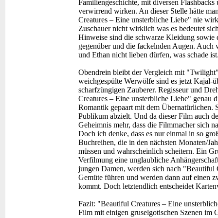
Familiengeschichte, mit diversen Flashbacks 
verwirrend wirken. An dieser Stelle hätte m
Creatures – Eine unsterbliche Liebe" nie wirkl
Zuschauer nicht wirklich was es bedeutet sich
Hinweise sind die schwarze Kleidung sowie 
gegenüber und die fackelnden Augen. Auch wir
und Ethan nicht lieben dürfen, was schade ist
Obendrein bleibt der Vergleich mit "Twilight
weichgespülte Werwölfe sind es jetzt Kajal-
scharfzüngigen Zauberer. Regisseur und Dreh
Creatures – Eine unsterbliche Liebe" genau 
Romantik gepaart mit dem Übernatürlichen. So
Publikum abzielt. Und da dieser Film auch der
Geheimnis mehr, dass die Filmmacher sich nat
Doch ich denke, dass es nur einmal in so gr
Buchreihen, die in den nächsten Monaten/Jah
müssen und wahrscheinlich scheitern. Ein Grun
Verfilmung eine unglaubliche Anhängerschaft
jungen Damen, werden sich nach "Beautiful C
Gemüte führen und werden dann auf einen zwe
kommt. Doch letztendlich entscheidet Karten
Fazit:
"Beautiful Creatures – Eine unsterblich
Film mit einigen gruselgotischen Szenen im 