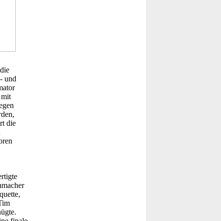
die
- und
mator
 mit
wegen
rden,
rt die
u
oren
rtigte
enmacher
uette,
Tim
ügte.
ne finale