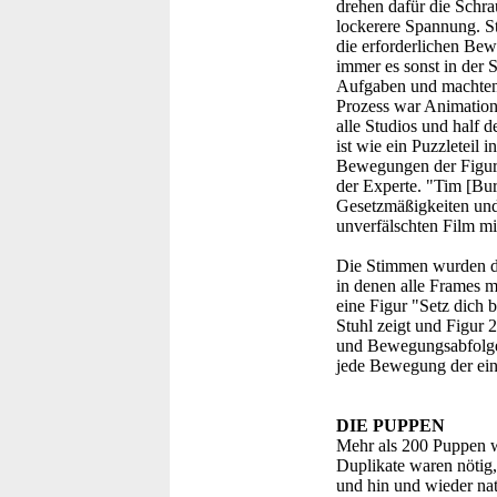
drehen dafür die Schra
lockerere Spannung. S
die erforderlichen Bew
immer es sonst in der 
Aufgaben und machten s
Prozess war Animations
alle Studios und half 
ist wie ein Puzzleteil
Bewegungen der Figuren
der Experte. "Tim [Bur
Gesetzmäßigkeiten und d
unverfälschten Film m
Die Stimmen wurden d
in denen alle Frames mi
eine Figur "Setz dich b
Stuhl zeigt und Figur 
und Bewegungsabfolgen
jede Bewegung der einz
DIE PUPPEN
Mehr als 200 Puppen w
Duplikate waren nötig,
und hin und wieder nat