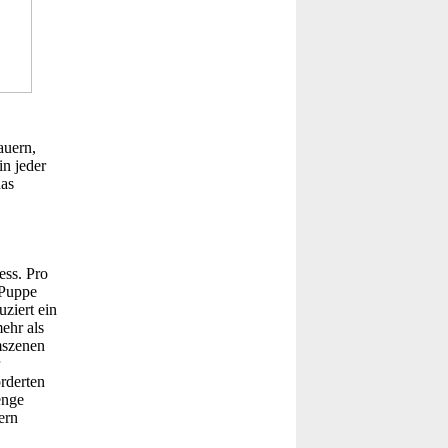
auern,
n jeder
das
ess. Pro
 Puppe
ziert ein
ehr als
mszenen
rderten
enge
ern