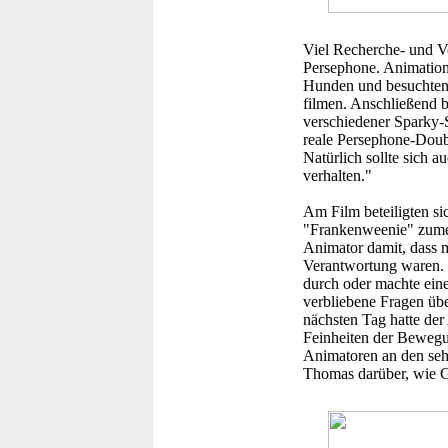
Viel Recherche- und V
Persephone. Animation
Hunden und besuchten 
filmen. Anschließend br
verschiedener Sparky-S
reale Persephone-Doubl
Natürlich sollte sich 
verhalten."
Am Film beteiligten s
"Frankenweenie" zumeis
Animator damit, dass m
Verantwortung waren. S
durch oder machte eine
verbliebene Fragen üb
nächsten Tag hatte der
Feinheiten der Bewegun
Animatoren an den seh
Thomas darüber, wie G