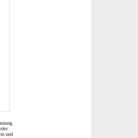
annung
eder
ion und