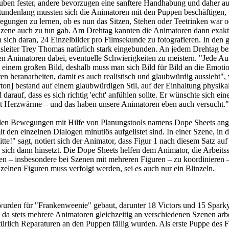
uben fester, andere bevorzugen eine sanftere Handhabung und daher au
tundenlang mussten sich die Animatoren mit den Puppen beschäftigen, 
egungen zu lernen, ob es nun das Sitzen, Stehen oder Teetrinken war 
Szene auch zu tun gab. Am Drehtag kannten die Animatoren dann exakt
ich daran, 24 Einzelbilder pro Filmsekunde zu fotografieren. In den 
leiter Trey Thomas natürlich stark eingebunden. An jedem Drehtag be
den Animatoren dabei, eventuelle Schwierigkeiten zu meistern. "Jede A
 in einem großen Bild, deshalb muss man sich Bild für Bild an die Emot
 heranarbeiten, damit es auch realistisch und glaubwürdig aussieht", 
ton] bestand auf einem glaubwürdigen Stil, auf der Einhaltung physikal
arauf, dass es sich richtig 'echt' anfühlen sollte. Er wünschte sich ein
it Herzwärme – und das haben unsere Animatoren eben auch versucht."
en Bewegungen mit Hilfe von Planungstools namens Dope Sheets ange
t den einzelnen Dialogen minutiös aufgelistet sind. In einer Szene, in d
itte!" sagt, notiert sich der Animator, dass Figur 1 nach diesem Satz auf
2 sich dann hinsetzt. Die Dope Sheets helfen dem Animator, die Arbeitss
 – insbesondere bei Szenen mit mehreren Figuren – zu koordinieren 
elnen Figuren muss verfolgt werden, sei es auch nur ein Blinzeln.
urden für "Frankenweenie" gebaut, darunter 18 Victors und 15 Sparky
 da stets mehrere Animatoren gleichzeitig an verschiedenen Szenen arbe
ürlich Reparaturen an den Puppen fällig wurden. Als erste Puppe des F