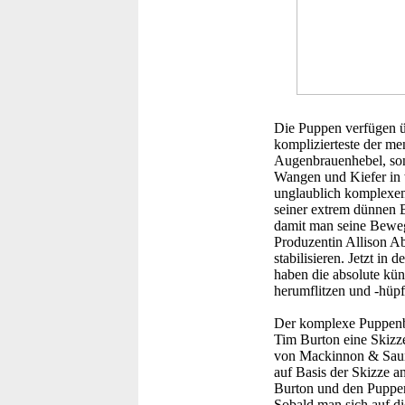
Die Puppen verfügen ü
komplizierteste der m
Augenbrauenhebel, son
Wangen und Kiefer in 
unglaublich komplexem
seiner extrem dünnen B
damit man seine Bewegun
Produzentin Allison A
stabilisieren. Jetzt in
haben die absolute kün
herumflitzen und -hüpf
Der komplexe Puppenbau
Tim Burton eine Skizz
von Mackinnon & Saund
auf Basis der Skizze 
Burton und den Puppenk
Sobald man sich auf di