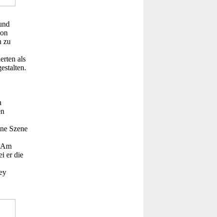
und
von
n zu
erten als
estalten.
n
en
ine Szene
. Am
i er die
ey