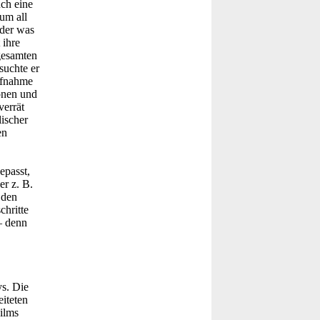
ch eine
um all
oder was
 ihre
gesamten
suchte er
ufnahme
ionen und
verrät
ischer
en
passt,
er z. B.
 den
chritte
– denn
s. Die
iteten
ilms