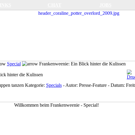
INKS
CHAT
JOBS
Special
Frankenweenie: Ein Blick hinter die Kulissen
ck hinter die Kulissen
uppen tanzen
Kategorie:
Specials
-
Autor:
Presse-Feature
-
Datum:
Frei