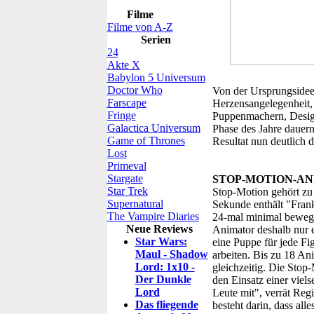
Filme
Filme von A-Z
Serien
24
Akte X
Babylon 5 Universum
Doctor Who
Von der Ursprungsidee 
Farscape
Herzensangelegenheit,
Fringe
Puppenmachern, Design
Galactica Universum
Phase des Jahre dauern
Game of Thrones
Resultat nun deutlich d
Lost
Primeval
Stargate
STOP-MOTION-AN
Star Trek
Stop-Motion gehört zu 
Supernatural
Sekunde enthält "Fran
The Vampire Diaries
24-mal minimal bewege
Neue Reviews
Animator deshalb nur 
Star Wars:
eine Puppe für jede Fi
Maul - Shadow
arbeiten. Bis zu 18 An
Lord: 1x10 -
gleichzeitig. Die Stop
Der Dunkle
den Einsatz einer viel
Lord
Leute mit", verrät Reg
Das fliegende
besteht darin, dass all