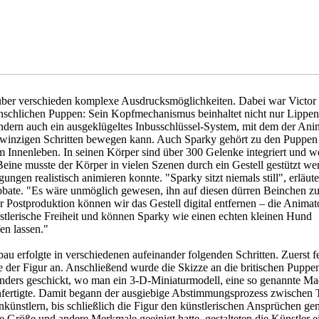
ber verschieden komplexe Ausdrucksmöglichkeiten. Dabei war Victor 
enschlichen Puppen: Sein Kopfmechanismus beinhaltet nicht nur Lippen
dern auch ein ausgeklügeltes Inbusschlüssel-System, mit dem der Ani
winzigen Schritten bewegen kann. Auch Sparky gehört zu den Puppen
 Innenleben. In seinen Körper sind über 300 Gelenke integriert und 
eine musste der Körper in vielen Szenen durch ein Gestell gestützt we
gen realistisch animieren konnte. "Sparky sitzt niemals still", erläute
bbate. "Es wäre unmöglich gewesen, ihn auf diesen dürren Beinchen z
 der Postproduktion können wir das Gestell digital entfernen – die Animat
stlerische Freiheit und können Sparky wie einen echten kleinen Hund
en lassen."
 erfolgte in verschiedenen aufeinander folgenden Schritten. Zuerst fe
e der Figur an. Anschließend wurde die Skizze an die britischen Pupp
ers geschickt, wo man ein 3-D-Miniaturmodell, eine so genannte Maq
anfertigte. Damit begann der ausgiebige Abstimmungsprozess zwischen 
ünstlern, bis schließlich die Figur den künstlerischen Ansprüchen gen
e Größe und andere Merkmale geeinigt hatte, gestalteten die Künstler ei