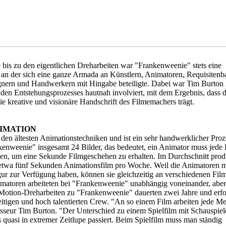
bis zu den eigentlichen Dreharbeiten war "Frankenweenie" stets eine
 an der sich eine ganze Armada an Künstlern, Animatoren, Requisitenb
ern und Handwerkern mit Hingabe beteiligte. Dabei war Tim Burton i
den Entstehungsprozesses hautnah involviert, mit dem Ergebnis, dass 
ie kreative und visionäre Handschrift des Filmemachers trägt.
IMATION
den ältesten Animationstechniken und ist ein sehr handwerklicher Proz
kenweenie" insgesamt 24 Bilder, das bedeutet, ein Animator muss jede
n, um eine Sekunde Filmgeschehen zu erhalten. Im Durchschnitt produ
etwa fünf Sekunden Animationsfilm pro Woche. Weil die Animatoren m
gur zur Verfügung haben, können sie gleichzeitig an verschiedenen Fil
imatoren arbeiteten bei "Frankenweenie" unabhängig voneinander, aber
-Motion-Dreharbeiten zu "Frankenweenie" dauerten zwei Jahre und erfo
seitigen und hoch talentierten Crew. "An so einem Film arbeiten jede M
isseur Tim Burton. "Der Unterschied zu einem Spielfilm mit Schauspiel
es quasi in extremer Zeitlupe passiert. Beim Spielfilm muss man ständig