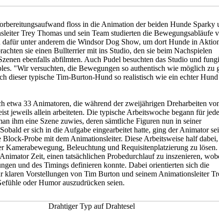
orbereitungsaufwand floss in die Animation der beiden Hunde Sparky 
sleiter Trey Thomas und sein Team studierten die Bewegungsabläufe 
dafür unter anderem die Windsor Dog Show, um dort Hunde in Aktio
achten sie einen Bullterrier mit ins Studio, den sie beim Nachspielen
zenen ebenfalls abfilmten. Auch Pudel besuchten das Studio und fungi
es. "Wir versuchten, die Bewegungen so authentisch wie möglich zu g
auch dieser typische Tim-Burton-Hund so realistisch wie ein echter Hund
ich etwa 33 Animatoren, die während der zweijährigen Dreharbeiten vo
t jeweils allein arbeiteten. Die typische Arbeitswoche begann für jed
an ihm eine Szene zuwies, deren sämtliche Figuren nun in seiner
obald er sich in die Aufgabe eingearbeitet hatte, ging der Animator se
 Block-Probe mit dem Animationsleiter. Diese Arbeitsweise half dabei,
er Kamerabewegung, Beleuchtung und Requisitenplatzierung zu lösen
 Animator Zeit, einen tatsächlichen Probedurchlauf zu inszenieren, wobe
gen und des Timings definieren konnte. Dabei orientierten sich die
r klaren Vorstellungen von Tim Burton und seinem Animationsleiter Tr
efühle oder Humor auszudrücken seien.