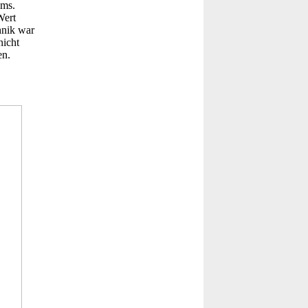
lms.
Wert
hnik war
nicht
en.