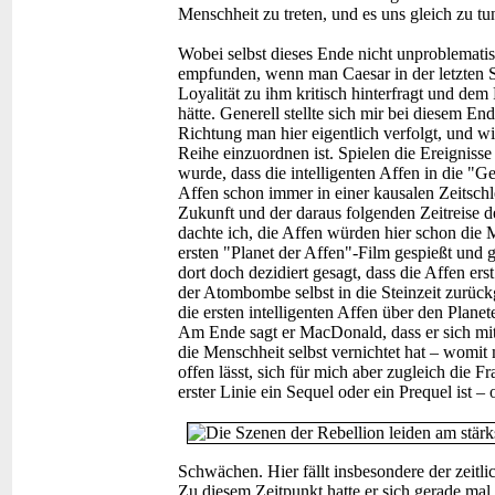
Menschheit zu treten, und es uns gleich zu tu
Wobei selbst dieses Ende nicht unproblematisc
empfunden, wenn man Caesar in der letzten
Loyalität zu ihm kritisch hinterfragt und de
hätte. Generell stellte sich mir bei diesem E
Richtung man hier eigentlich verfolgt, und wi
Reihe einzuordnen ist. Spielen die Ereignisse h
wurde, dass die intelligenten Affen in die "
Affen schon immer in einer kausalen Zeitschle
Zukunft und der daraus folgenden Zeitreise 
dachte ich, die Affen würden hier schon die
ersten "Planet der Affen"-Film gespießt und g
dort doch dezidiert gesagt, dass die Affen er
der Atombombe selbst in die Steinzeit zurüc
die ersten intelligenten Affen über den Plan
Am Ende sagt er MacDonald, dass er sich mit
die Menschheit selbst vernichtet hat – womit
offen lässt, sich für mich aber zugleich die 
erster Linie ein Sequel oder ein Prequel ist –
Schwächen. Hier fällt insbesondere der zeitl
Zu diesem Zeitpunkt hatte er sich gerade mal