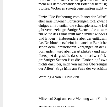
mehr aus dem vorhandenen Potential herausgeh
Stoffes. Wobei es zugegebenermaßen nicht wir
Fazit:
"Die Eroberung vom Planet der Affen" 
eher misslungenen Fortsetzungen fort. Zwar 
einiges an Potential, die schauspielerische 
gibt vereinzelte großartige Szenen, die ansa
zur Mitte des Films reißt mich immer wieder 
und Enden – insbesondere aber der enttäusch
das Drehbuch erscheint in manchen Bereichen
schon dem unmittelbaren Vorgänger, an der Cle
vorhanden, wird aber derart plakativ und mit
überspitzt dargestellt, dass es mir schwer fi
großartiger Szenen lässt die "Eroberung" zwar
nichts dazu bei, mich von meiner Überzeugun
der Affen"-Saga hätte am Fuße der verschüttet
Wertung:
4 von 10 Punkten
Mitreden!
Sagt uns eure Meinung zum Film 