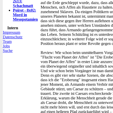
2x13:
auf die Erde geschleppt wurde, dazu, dass a
Schachmatt
Menschen, sich Affen als Haustiere zu halte
Poirot - 8x02:
zunehmend Sklaven. Da einigen Politikern un
Mord in
unseres Planeten bekannt ist, unternimmt man
Mesopotamien
dass sich diese gegen ihre Herren auflehnen
ansehen müssen, unter welchen Umständen di
Intern
dazu führt, dass Armando gefangengenommen w
Impressum
das Leben. Seinem Schützling ist es unterdes
Datenschutz
einzuschleichen; in weiterer Folge wird er so
Team
Position heraus plant er seine Revolte gege
Jobs
Suche
Review:
Wie schon beim unmittelbaren Vorg
"Flucht vom Planet der Affen" ist "Die Erob
vom Planet der Affen" in erster Linie anzurec
ein überwiegend origineller und inhaltlich sow
Und wie schon beim Vorgänger ist man damit w
Denn es gibt vier sehr starke Szenen, die ab
dass ich die "Eroberung" insgesamt einen Hauc
jener Moment, als Armando einem Verhör mit
Gebäude stürzt, um Caesar zu schützen – und
trauert. Die zweite ist Caesars erschreckende
Erklärung, warum die Menschheit gerade die Af
als Caesar droht, die Menschheit zu unterwe
nicht mehr hören will, und erst durch das le
auf einen helleren Pfad zurückgeführt wird – 