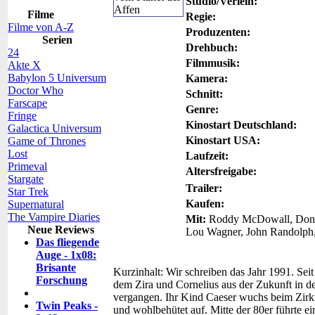
Studio/Verleih:
Filme
Regie:
Filme von A-Z
Produzenten:
Serien
Drehbuch:
24
Filmmusik:
Akte X
Babylon 5 Universum
Kamera:
Doctor Who
Schnitt:
Farscape
Genre:
Fringe
Kinostart Deutschland:
Galactica Universum
Kinostart USA:
Game of Thrones
Lost
Laufzeit:
Primeval
Altersfreigabe:
Stargate
Trailer:
Star Trek
Kaufen:
Supernatural
The Vampire Diaries
Mit:
Roddy McDowall, Don M
Neue Reviews
Lou Wagner, John Randolph,
Das fliegende
Auge - 1x08:
Brisante
Kurzinhalt:
Wir schreiben das Jahr 1991. Seit
Forschung
dem Zira und Cornelius aus der Zukunft in d
vergangen. Ihr Kind Caeser wuchs beim Zirk
Twin Peaks -
und wohlbehütet auf. Mitte der 80er führte 