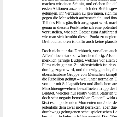
machen wir einen Schnitt, und erleben ihn dab
ersten Aktionen anzettelt, sich der Befehlsge
gelungen, ihr Vertrauen zu gewinnen, sich mit
gegen die Menschheit aufzustacheln, und ihne
Teil des Films gänzlich ausgespart wird, mach
genau in diesem Punkt sehe ich eine potentie
vorzustellen, wie sich Caesar zum Anführer 
wie man sich bemüht diesen Punkt zu negiere
Drehbuchautoren ist dafür auch keine plausi
Doch nicht nur das Drehbuch, vor allem auc
Affen" doch stark zu wünschen übrig. Als eine
merklich geringe Budget, welches vor allem d
Films nicht gut tut. Zu offensichtlich ist, da
durchgezogen wird, und die ewig gleiche, ü
überschaubare Gruppe von Menschen kämpft. 
die Rebellion gelingt – weil unter normalen 
von nur mit Schlagstöcken und ähnlichem aus
Maschinengewehren bewaffneten Trupp des Mi
Budget, welches nur relativ wenig Statisten
doch sehr negativ bemerkbar. Generell wirkt 
lässt es an packenden Momenten und/oder de
jedenfalls dem zwar nicht perfekten, aber d
durchwegs gelungenen schauspielerischen L
besticht – in keinster Weise gerecht. Das "Re