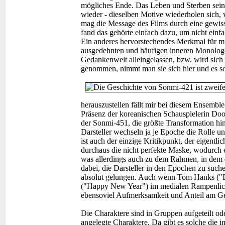
mögliches Ende. Das Leben und Sterben seine
wieder - dieselben Motive wiederholen sich, 
mag die Message des Films durch eine gew
fand das gehörte einfach dazu, um nicht einf
Ein anderes hervorstechendes Merkmal für m
ausgedehnten und häufigen inneren Monologe 
Gedankenwelt alleingelassen, bzw. wird sich 
genommen, nimmt man sie sich hier und es so
herauszustellen fällt mir bei diesem Ensemb
Präsenz der koreanischen Schauspielerin Doon
der Sonmi-451, die größte Transformation hinl
Darsteller wechseln ja je Epoche die Rolle 
ist auch der einzige Kritikpunkt, der eigentlic
durchaus die nicht perfekte Maske, wodurch e
was allerdings auch zu dem Rahmen, in dem di
dabei, die Darsteller in den Epochen zu such
absolut gelungen. Auch wenn Tom Hanks ("Ex
("Happy New Year") im medialen Rampenlich
ebensoviel Aufmerksamkeit und Anteil am G
Die Charaktere sind in Gruppen aufgeteilt od
angelegte Charaktere. Da gibt es solche die i