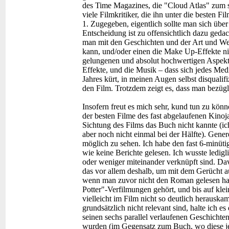
des Time Magazines, die "Cloud Atlas" zum sc
viele Filmkritiker, die ihn unter die besten Fi
1. Zugegeben, eigentlich sollte man sich über
Entscheidung ist zu offensichtlich dazu ged
man mit den Geschichten und der Art und Weis
kann, und/oder einen die Make Up-Effekte ni
gelungenen und absolut hochwertigen Aspekte
Effekte, und die Musik – dass sich jedes Me
Jahres kürt, in meinen Augen selbst disqualifi
den Film. Trotzdem zeigt es, dass man bezügl
Insofern freut es mich sehr, kund tun zu könn
der besten Filme des fast abgelaufenen Kinoja
Sichtung des Films das Buch nicht kannte (i
aber noch nicht einmal bei der Hälfte). Gener
möglich zu sehen. Ich habe den fast 6-minüti
wie keine Berichte gelesen. Ich wusste ledigl
oder weniger miteinander verknüpft sind. Dav
das vor allem deshalb, um mit dem Gerücht a
wenn man zuvor nicht den Roman gelesen hat
Potter"-Verfilmungen gehört, und bis auf klei
vielleicht im Film nicht so deutlich herauska
grundsätzlich nicht relevant sind, halte ich 
seinen sechs parallel verlaufenen Geschichte
wurden (im Gegensatz zum Buch, wo diese jew