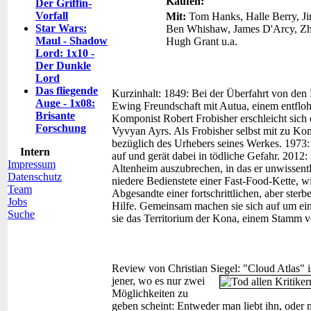
Kaufen:
Der Griffin-
Vorfall
Mit:
Tom Hanks, Halle Berry, J
Star Wars:
Ben Whishaw, James D'Arcy, Zh
Maul - Shadow
Hugh Grant u.a.
Lord: 1x10 -
Der Dunkle
Lord
Das fliegende
Kurzinhalt:
1849: Bei der Überfahrt von den 
Auge - 1x08:
Ewing Freundschaft mit Autua, einem entflohe
Brisante
Komponist Robert Frobisher erschleicht sich e
Forschung
Vyvyan Ayrs. Als Frobisher selbst mit zu Ko
bezüglich des Urhebers seines Werkes. 1973:
Intern
auf und gerät dabei in tödliche Gefahr. 2012
Impressum
Altenheim auszubrechen, in das er unwissent
Datenschutz
niedere Bedienstete einer Fast-Food-Kette, 
Team
Abgesandte einer fortschrittlichen, aber sterb
Jobs
Hilfe. Gemeinsam machen sie sich auf um ein
Suche
sie das Territorium der Kona, einem Stamm 
Review von Christian Siegel:
"Cloud Atlas" i
jener, wo es nur zwei
Möglichkeiten zu
geben scheint: Entweder man liebt ihn, oder ma