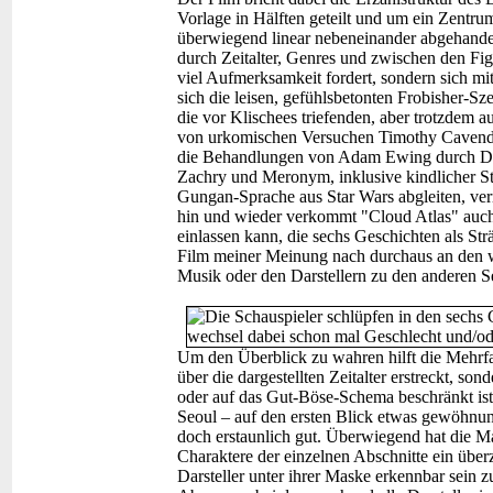
Vorlage in Hälften geteilt und um ein Zentru
überwiegend linear nebeneinander abgehandelt
durch Zeitalter, Genres und zwischen den Fi
viel Aufmerksamkeit fordert, sondern sich m
sich die leisen, gefühlsbetonten Frobisher-Sz
die vor Klischees triefenden, aber trotzdem 
von urkomischen Versuchen Timothy Cavendi
die Behandlungen von Adam Ewing durch Dr
Zachry und Meronym, inklusive kindlicher S
Gungan-Sprache aus Star Wars abgleiten, ve
hin und wieder verkommt "Cloud Atlas" auch
einlassen kann, die sechs Geschichten als Str
Film meiner Meinung nach durchaus an den wic
Musik oder den Darstellern zu den anderen 
Um den Überblick zu wahren hilft die Mehrfac
über die dargestellten Zeitalter erstreckt, s
oder auf das Gut-Böse-Schema beschränkt ist
Seoul – auf den ersten Blick etwas gewöhnun
doch erstaunlich gut. Überwiegend hat die Mak
Charaktere der einzelnen Abschnitte ein übe
Darsteller unter ihrer Maske erkennbar sein z