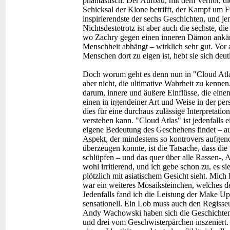
phantastisch. Der Aufbau, mit dem Verhör, di
Schicksal der Klone betrifft, der Kampf um 
inspirierendste der sechs Geschichten, und j
Nichtsdestotrotz ist aber auch die sechste, di
wo Zachry gegen einen inneren Dämon ankäm
Menschheit abhängt – wirklich sehr gut. Vor 
Menschen dort zu eigen ist, hebt sie sich deu
Doch worum geht es denn nun in "Cloud Atl
aber nicht, die ultimative Wahrheit zu kenne
darum, innere und äußere Einflüsse, die einen
einen in irgendeiner Art und Weise in der per
dies für eine durchaus zulässige Interpretatio
verstehen kann. "Cloud Atlas" ist jedenfalls e
eigene Bedeutung des Geschehens findet – auc
Aspekt, der mindestens so kontrovers aufgen
überzeugen konnte, ist die Tatsache, dass die 
schlüpfen – und das quer über alle Rassen-, 
wohl irritierend, und ich gebe schon zu, es s
plötzlich mit asiatischem Gesicht sieht. Mich
war ein weiteres Mosaiksteinchen, welches de
Jedenfalls fand ich die Leistung der Make Up
sensationell. Ein Lob muss auch den Regis
Andy Wachowski haben sich die Geschichten 
und drei vom Geschwisterpärchen inszeniert. 