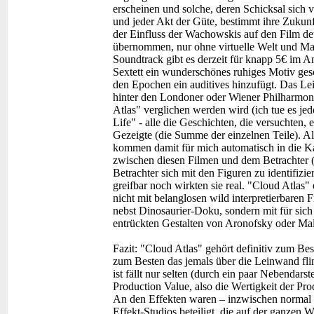
erscheinen und solche, deren Schicksal sic
und jeder Akt der Güte, bestimmt ihre Zukunft
der Einfluss der Wachowskis auf den Film deu
übernommen, nur ohne virtuelle Welt und Mas
Soundtrack gibt es derzeit für knapp 5€ im
Sextett ein wunderschönes ruhiges Motiv ges
den Epochen ein auditives hinzufügt. Das L
hinter den Londoner oder Wiener Philharmoni
Atlas" verglichen werden wird (ich tue es jed
Life" - alle die Geschichten, die versuchten, e
Gezeigte (die Summe der einzelnen Teile). Al
kommen damit für mich automatisch in die Kat
zwischen diesen Filmen und dem Betrachter (mi
Betrachter sich mit den Figuren zu identifizi
greifbar noch wirkten sie real. "Cloud Atlas"
nicht mit belanglosen wild interpretierbare
nebst Dinosaurier-Doku, sondern mit für sich
entrückten Gestalten von Aronofsky oder Mal
Fazit:
"Cloud Atlas" gehört definitiv zum Bes
zum Besten das jemals über die Leinwand fl
ist fällt nur selten (durch ein paar Nebendarst
Production Value, also die Wertigkeit der 
An den Effekten waren – inzwischen normal 
Effekt-Studios beteiligt, die auf der ganzen 