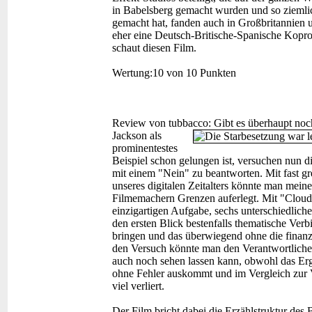
in Babelsberg gemacht wurden und so ziemlich
gemacht hat, fanden auch in Großbritannien 
eher eine Deutsch-Britische-Spanische Koprod
schaut diesen Film.
Wertung:
10 von 10 Punkten
Review von tubbacco:
Gibt es überhaupt no
Jackson als
prominentestes
Beispiel schon gelungen ist, versuchen nun
mit einem "Nein" zu beantworten. Mit fast g
unseres digitalen Zeitalters könnte man meine
Filmemachern Grenzen auferlegt. Mit "Cloud 
einzigartigen Aufgabe, sechs unterschiedlich
den ersten Blick bestenfalls thematische Ver
bringen und das überwiegend ohne die finanzi
den Versuch könnte man den Verantwortliche
auch noch sehen lassen kann, obwohl das Erge
ohne Fehler auskommt und im Vergleich zur V
viel verliert.
Der Film bricht dabei die Erzählstruktur des 