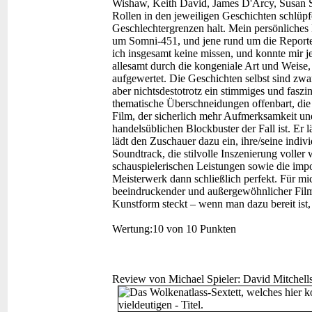
Wishaw, Keith David, James D'Arcy, Susan S
Rollen in den jeweiligen Geschichten schlü
Geschlechtergrenzen halt. Mein persönliches
um Somni-451, und jene rund um die Reporter
ich insgesamt keine missen, und konnte mir j
allesamt durch die kongeniale Art und Weise
aufgewertet. Die Geschichten selbst sind zwa
aber nichtsdestotrotz ein stimmiges und fasz
thematische Überschneidungen offenbart, die 
Film, der sicherlich mehr Aufmerksamkeit un
handelsüblichen Blockbuster der Fall ist. Er l
lädt den Zuschauer dazu ein, ihre/seine indiv
Soundtrack, die stilvolle Inszenierung voller
schauspielerischen Leistungen sowie die im
Meisterwerk dann schließlich perfekt. Für mi
beeindruckender und außergewöhnlicher Film, 
Kunstform steckt – wenn man dazu bereit ist,
Wertung:
10 von 10 Punkten
Review von Michael Spieler:
David Mitchell