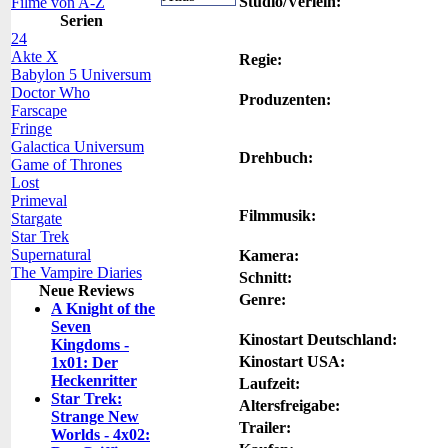
Studio/Verleih:
Filme von A-Z
Serien
24
Akte X
Regie:
Babylon 5 Universum
Doctor Who
Produzenten:
Farscape
Fringe
Galactica Universum
Drehbuch:
Game of Thrones
Lost
Primeval
Filmmusik:
Stargate
Star Trek
Supernatural
Kamera:
The Vampire Diaries
Schnitt:
Neue Reviews
Genre:
A Knight of the
Seven
Kinostart Deutschland:
Kingdoms -
Kinostart USA:
1x01: Der
Heckenritter
Laufzeit:
Star Trek:
Altersfreigabe:
Strange New
Trailer:
Worlds - 4x02: