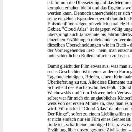
erfährt nun die Übersetzung auf das Medium 
komplett erhalten bleibt und das Ergebnis wo
werden kann. Dennoch unterscheidet er sich v
seine einzelnen Episoden sowohl räumlich als
Episodenfilme zeigen oft zeitlich parallele H
Gebiet, "Cloud Atlas" ist dagegen völlig ung
überspringt auch Jahrzehnte bis Jahrhunderte
einzelnen Erzählungen miteinander zu verbind
dieselben Überschneidungen wie im Buch - da
der Vorhergehenden liest – nein, man entschi
unterschiedlichen Rollen auftreten zu lassen.
Damit gleicht der Film etwas aus, was man 
sechs Geschichten ist in einer anderen Form 
Tagebucheinträgen, Briefen, einem Kriminal
Überlieferung zu tun. Alle diese Elemente tau
Schreibstil des Buchabschnittes fehlt. "Cloud 
Wachowskis und Tom Tykwer, beim Verfassen
selbst war für mich ein unglaubliches Kinoerl
weiß von der ersten Minute an, dass man es h
wird. Für mich ist "Cloud Atlas" da oben ne
Der Ringe", sofort zu einem Lieblingsfilm g
er nicht einfach nur ein Film eines Genres is
finde ich, schafft eine unnötige Distanz zwis
Erzählung über unsere gesamte Zivilisation –