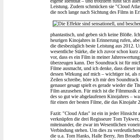
eigene Identität – und trotzdem fühlt sich al
Leistung. Zudem schmücken sie "Cloud Atlas
die noch lange nach Sichtung des Films in Er
phantastisch, und geben sich keine Blöße. I
heurigen Kinojahres in Erinnerung rufen, aber 
die diesbezüglich beste Leistung aus 2012. Un
wesentliche Stärke, die ich zuvor schon kurz
vor, dass es ein Film in meiner Jahreswertun
überzeugen kann. Der Soundtrack ist für mich
Filme ausmacht, und ich denke, dass dieser 
dessen Wirkung auf mich – wichtiger ist, als
Zeilen schreibe, höre ich mir den Soundtra
genauer gesagt spielt es gerade wieder die T
Film anzusehen. Für mich ist die Filmmusik z
des so gut wie abgelaufenen Kinojahres – was
für einen der besten Filme, die das Kinojahr 2
Fazit:
"Cloud Atlas" ist ein in jeder Hinsicht
verknüpfen die drei Regisseure Tom Tykwer
miteinander, die zwar im Wesentlichen vonei
Verbindung stehen. Um dies zu verdeutlichen,
die u.a. Tom Hanks, Halle Berry, Jim Broad