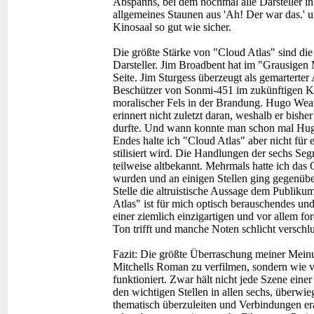
Abspanns, bei dem nochmal alle Darsteller in
allgemeines Staunen aus 'Ah! Der war das.' u
Kinosaal so gut wie sicher.
Die größte Stärke von "Cloud Atlas" sind die 
Darsteller. Jim Broadbent hat im "Grausigen
Seite. Jim Sturgess überzeugt als gemarterte
Beschützer von Sonmi-451 im zukünftigen Ko
moralischer Fels in der Brandung. Hugo Wea
erinnert nicht zuletzt daran, weshalb er bish
durfte. Und wann konnte man schon mal Hugh
Endes halte ich "Cloud Atlas" aber nicht für 
stilisiert wird. Die Handlungen der sechs Seg
teilweise altbekannt. Mehrmals hatte ich das 
wurden und an einigen Stellen ging gegenübe
Stelle die altruistische Aussage dem Publik
Atlas" ist für mich optisch berauschendes un
einer ziemlich einzigartigen und vor allem fo
Ton trifft und manche Noten schlicht verschlu
Fazit:
Die größte Überraschung meiner Meinun
Mitchells Roman zu verfilmen, sondern wie v
funktioniert. Zwar hält nicht jede Szene eine
den wichtigen Stellen in allen sechs, überw
thematisch überzuleiten und Verbindungen er