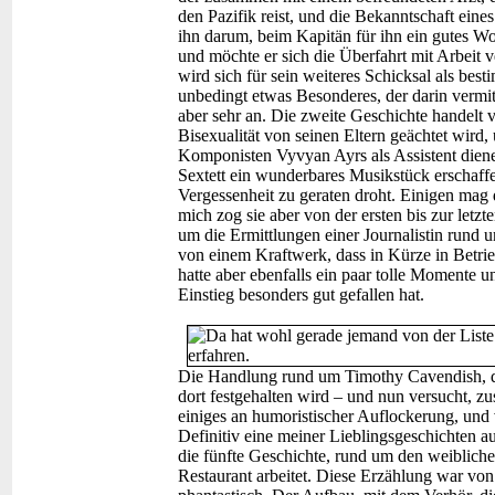
den Pazifik reist, und die Bekanntschaft eine
ihn darum, beim Kapitän für ihn ein gutes Wo
und möchte er sich die Überfahrt mit Arbeit 
wird sich für sein weiteres Schicksal als bes
unbedingt etwas Besonderes, der darin vermi
aber sehr an. Die zweite Geschichte handelt
Bisexualität von seinen Eltern geächtet wird,
Komponisten Vyvyan Ayrs als Assistent diene
Sextett ein wunderbares Musikstück erschaff
Vergessenheit zu geraten droht. Einigen mag
mich zog sie aber von der ersten bis zur letz
um die Ermittlungen einer Journalistin rund
von einem Kraftwerk, dass in Kürze in Betrie
hatte aber ebenfalls ein paar tolle Momente 
Einstieg besonders gut gefallen hat.
Die Handlung rund um Timothy Cavendish, de
dort festgehalten wird – und nun versucht, 
einiges an humoristischer Auflockerung, und 
Definitiv eine meiner Lieblingsgeschichten 
die fünfte Geschichte, rund um den weibliche
Restaurant arbeitet. Diese Erzählung war von 