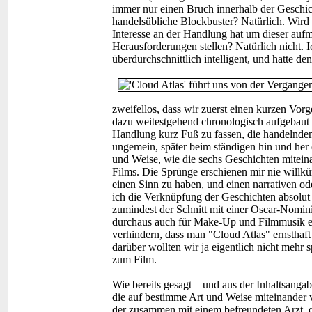
immer nur einen Bruch innerhalb der Geschi
handelsübliche Blockbuster? Natürlich. Wird
Interesse an der Handlung hat um dieser auf
Herausforderungen stellen? Natürlich nicht. Ich
überdurchschnittlich intelligent, und hatte 
zweifellos, dass wir zuerst einen kurzen Vor
dazu weitestgehend chronologisch aufgebaut is
Handlung kurz Fuß zu fassen, die handelnden
ungemein, später beim ständigen hin und her d
und Weise, wie die sechs Geschichten miteina
Films. Die Sprünge erschienen mir nie willkü
einen Sinn zu haben, und einen narrativen od
ich die Verknüpfung der Geschichten absolut 
zumindest der Schnitt mit einer Oscar-Nomin
durchaus auch für Make-Up und Filmmusik erho
verhindern, dass man "Cloud Atlas" ernsthaft
darüber wollten wir ja eigentlich nicht mehr 
zum Film.
Wie bereits gesagt – und aus der Inhaltsangab
die auf bestimme Art und Weise miteinander 
der zusammen mit einem befreundeten Arzt, de