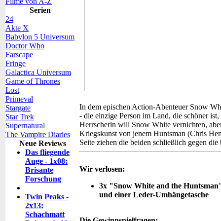
Filme von A-Z
Serien
24
Akte X
Babylon 5 Universum
Doctor Who
Farscape
Fringe
Galactica Universum
Game of Thrones
Lost
Primeval
In dem epischen Action-Abenteuer Snow Whi
Stargate
- die einzige Person im Land, die schöner ist
Star Trek
Herrscherin will Snow White vernichten, aber 
Supernatural
Kriegskunst von jenem Huntsman (Chris Hemswo
The Vampire Diaries
Seite ziehen die beiden schließlich gegen die
Neue Reviews
Das fliegende
Auge - 1x08:
Wir verlosen:
Brisante
Forschung
3x "Snow White and the Huntsman"-
und einer Leder-Umhängetasche
Twin Peaks -
2x13:
Schachmatt
Die Gewinnspielfragen: