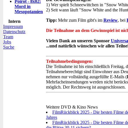
Poirot - 8x02:
1) Wer spielt Schneewittchen in "Snow Whit
Mord in
2) Seit wann läuft "Snow White and the Hun
Mesopotamien
Tipp:
Mehr zum Film gibt's im
Review
, bei
Intern
Impressum
Die Teilnahme an dem Gewinnspiel ist nic
Datenschutz
Team
Vielen Dank an unseren Sponsor
Universa
Jobs
...und natürlich wünschen wir allen Teil
Suche
Teilnahmebedingungen:
Die Teilnahme ist bis einschließlich Freitag
Teilnahmeberechtigt sind Einwohner aus Deu
nehmen nur vollständig ausgefüllte E-Mails (
Mehrfacheinsendungen werden nicht berücksic
möglich. Der Rechtsweg ist ausgeschlossen.
Weitere DVD & Kino News
FilmRückblick 2025 - Die besten Filme d
Jahres
FilmRückblick 2025 - Die besten Filme de
die Plätze 30-11 sichern?