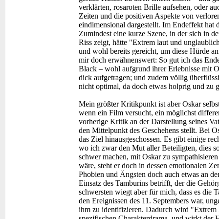
verklärten, rosaroten Brille aufsehen, oder au
Zeiten und die positiven Aspekte von verlor
eindimensional dargestellt. Im Endeffekt hat 
Zumindest eine kurze Szene, in der sich in de
Riss zeigt, hätte "Extrem laut und unglaublic
und wohl bereits gereicht, um diese Hürde an
mir doch erwähnenswert: So gut ich das Ende
Black – wohl aufgrund ihrer Erlebnisse mit 
dick aufgetragen; und zudem völlig überflüss
nicht optimal, da doch etwas holprig und zu 
Mein größter Kritikpunkt ist aber Oskar selbst
wenn ein Film versucht, ein möglichst differe
vorherige Kritik an der Darstellung seines Va
den Mittelpunkt des Geschehens stellt. Bei O
das Ziel hinausgeschossen. Es gibt einige rec
wo ich zwar den Mut aller Beteiligten, dies 
schwer machen, mit Oskar zu sympathisieren 
wäre, steht er doch in dessen emotionalen Zen
Phobien und Ängsten doch auch etwas an den
Einsatz des Tamburins betrifft, der die Gehö
schwersten wiegt aber für mich, dass es die 
den Ereignissen des 11. Septembers war, ung
ihm zu identifizieren. Dadurch wird "Extrem 
spezifischen Charakterdrama, und wirkt der H