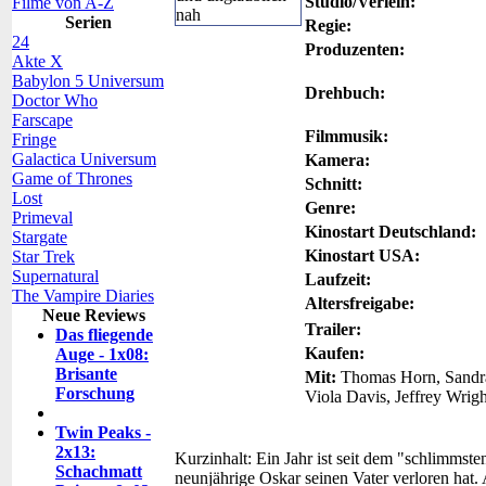
Studio/Verleih:
Filme von A-Z
Serien
Regie:
24
Produzenten:
Akte X
Babylon 5 Universum
Drehbuch:
Doctor Who
Farscape
Filmmusik:
Fringe
Galactica Universum
Kamera:
Game of Thrones
Schnitt:
Lost
Genre:
Primeval
Kinostart Deutschland:
Stargate
Kinostart USA:
Star Trek
Supernatural
Laufzeit:
The Vampire Diaries
Altersfreigabe:
Neue Reviews
Trailer:
Das fliegende
Kaufen:
Auge - 1x08:
Brisante
Mit:
Thomas Horn, Sandra
Forschung
Viola Davis, Jeffrey Wrigh
Twin Peaks -
2x13:
Kurzinhalt:
Ein Jahr ist seit dem "schlimmst
Schachmatt
neunjährige Oskar seinen Vater verloren hat. 