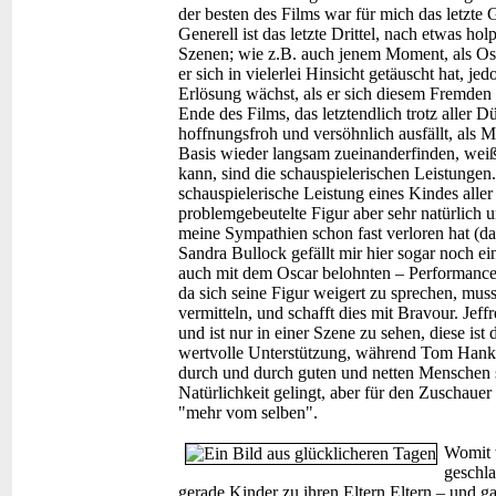
der besten des Films war für mich das letzt
Generell ist das letzte Drittel, nach etwas ho
Szenen; wie z.B. auch jenem Moment, als Osk
er sich in vielerlei Hinsicht getäuscht hat, j
Erlösung wächst, als er sich diesem Fremden
Ende des Films, das letztendlich trotz aller
hoffnungsfroh und versöhnlich ausfällt, als 
Basis wieder langsam zueinanderfinden, wei
kann, sind die schauspielerischen Leistungen
schauspielerische Leistung eines Kindes aller
problemgebeutelte Figur aber sehr natürlich 
meine Sympathien schon fast verloren hat (daz
Sandra Bullock gefällt mir hier sogar noch ei
auch mit dem Oscar belohnten – Performance 
da sich seine Figur weigert zu sprechen, mus
vermitteln, und schafft dies mit Bravour. Jef
und ist nur in einer Szene zu sehen, diese ist
wertvolle Unterstützung, während Tom Hanks 
durch und durch guten und netten Menschen s
Natürlichkeit gelingt, aber für den Zuschauer 
"mehr vom selben".
Womit 
geschla
gerade Kinder zu ihren Eltern Eltern – und g