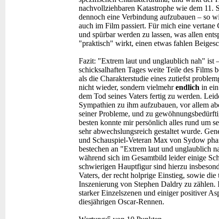
nachvollziehbaren Katastrophe wie dem 11. 
dennoch eine Verbindung aufzubauen – so wie
auch im Film passiert. Für mich eine vertane
und spürbar werden zu lassen, was allen ent
"praktisch" wirkt, einen etwas fahlen Beiges
Fazit:
"Extrem laut und unglaublich nah" ist 
schicksalhaften Tages weite Teile des Films
als die Charakterstudie eines zutiefst proble
nicht wieder, sondern vielmehr
endlich
in ein
dem Tod seines Vaters fertig zu werden. Leid
Sympathien zu ihm aufzubauen, vor allem aber,
seiner Probleme, und zu gewöhnungsbedürfti
besten konnte mir persönlich alles rund um 
sehr abwechslungsreich gestaltet wurde. Ge
und Schauspiel-Veteran Max von Sydow phanta
bestechen an "Extrem laut und unglaublich na
während sich im Gesamtbild leider einige S
schwierigen Hauptfigur sind hierzu insbesonde
Vaters, der recht holprige Einstieg, sowie di
Inszenierung von Stephen Daldry zu zählen. I
starker Einzelszenen und einiger positiver A
diesjährigen Oscar-Rennen.