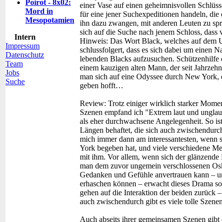
Poirot - 8x02:
einer Vase auf einen geheimnisvollen Schlüs
Mord in
für eine jener Suchexpeditionen handeln, die
Mesopotamien
ihn dazu zwangen, mit anderen Leuten zu sp
sich auf die Suche nach jenem Schloss, dass 
Intern
Hinweis: Das Wort Black, welches auf dem Um
Impressum
schlussfolgert, dass es sich dabei um einen 
Datenschutz
lebenden Blacks aufzusuchen. Schützenhilfe 
Team
einem kauzigen alten Mann, der seit Jahrzeh
Jobs
man sich auf eine Odyssee durch New York, 
Suche
geben hofft…
Review:
Trotz einiger wirklich starker Mome
Szenen empfand ich "Extrem laut und unglau
als eher durchwachsene Angelegenheit. So ist
Längen behaftet, die sich auch zwischendurch
mich immer dann am interessantesten, wenn 
York begeben hat, und viele verschiedene Me
mit ihm. Vor allem, wenn sich der glänzend
man dem zuvor ungemein verschlossenen Oskar
Gedanken und Gefühle anvertrauen kann – und
erhaschen können – erwacht dieses Drama so
gehen auf die Interaktion der beiden zurück –
auch zwischendurch gibt es viele tolle Szenen
Auch abseits ihrer gemeinsamen Szenen gibt 