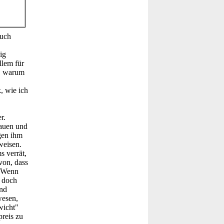
auch
ig
llem für
s, warum
, wie ich
r.
bauen und
gen ihm
weisen.
s verrät,
von, dass
: Wenn
h doch
und
wesen,
wicht"
reis zu