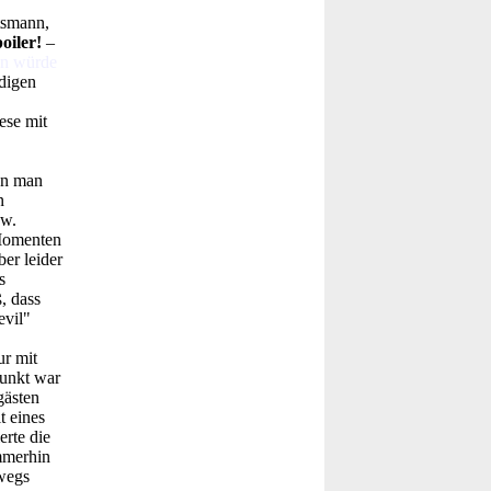
tsmann,
oiler!
–
en würde
ndigen
ese mit
nn man
n
zw.
 Momenten
ber leider
s
, dass
evil"
r mit
punkt war
gästen
t eines
rte die
mmerhin
bwegs