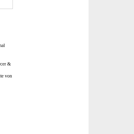
nal
rcer &
te von