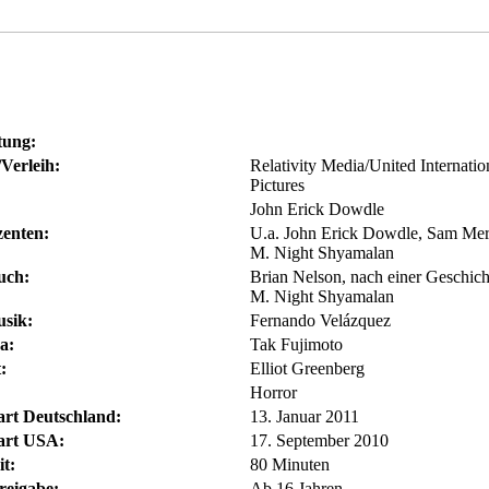
tung:
/Verleih:
Relativity Media/United Internatio
Pictures
John Erick Dowdle
enten:
U.a. John Erick Dowdle, Sam Me
M. Night Shyamalan
uch:
Brian Nelson, nach einer Geschich
M. Night Shyamalan
sik:
Fernando Velázquez
a:
Tak Fujimoto
:
Elliot Greenberg
Horror
art Deutschland:
13. Januar 2011
art USA:
17. September 2010
t:
80 Minuten
reigabe:
Ab 16 Jahren