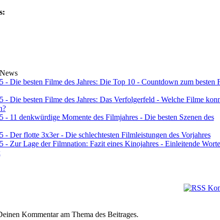
s:
 News
 - Die besten Filme des Jahres: Die Top 10 - Countdown zum besten 
 - Die besten Filme des Jahres: Das Verfolgerfeld - Welche Filme konn
n?
 - 11 denkwürdige Momente des Filmjahres - Die besten Szenen des
- Der flotte 3x3er - Die schlechtesten Filmleistungen des Vorjahres
 - Zur Lage der Filmnation: Fazit eines Kinojahres - Einleitende Wort
k
e Deinen Kommentar am Thema des Beitrages.