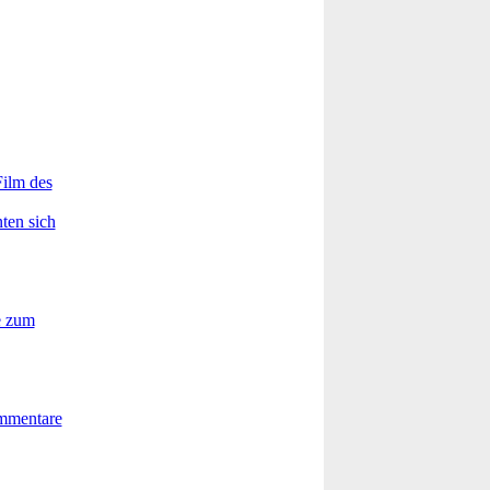
Film des
ten sich
e zum