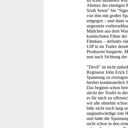
im Kino auslassen würd
Absturz der einstigen
Sixth Sense" bis "Sign
von ihm mit großer Sp
entgegen – und dann wu
ungemein vorhersehbar
Mädchen aus dem Wasse
komischsten Filme der 
Filmfans – definitiv 
UIP in im Trailer dera
Produzent fungierte. M
nun nach Sichtung der
"Devil" ist nicht unbe
Regisseur John Erick 
Spannung zu erzeugen
hierbei kontinuierlich
Das beginnt schon beim
steckt der Teufel in d
es für mich zu offensic
wir alle ohnehin schon
bitte nicht noch lang 
unglaubwürdige rote He
und hätte die Spannun
nicht schon in den er