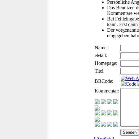
Persönliche Ang
Das Benutzen de
Kommentare wer
Bei Fehleingaben
kann. Erst dann 
Der vorgenannte 
eingegeben hab
Name:
eMail:
Homepage:
Titel:
BBCode:
Kommentar:
[ Zurück ]