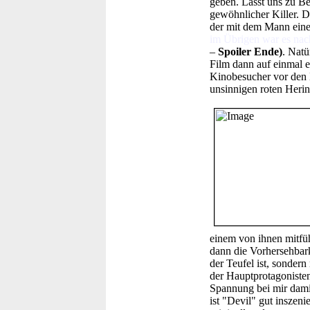
geben. Lasst uns zu Be
gewöhnlicher Killer. 
der mit dem Mann einer
im Übrigen war es nach
–
Spoiler Ende)
. Natü
Film dann auf einmal e
Kinobesucher vor den K
unsinnigen roten Herin
einem von ihnen mitfüh
dann die Vorhersehbark
der Teufel ist, sondern
der Hauptprotagonisten
Spannung bei mir damit
ist "Devil" gut inszen