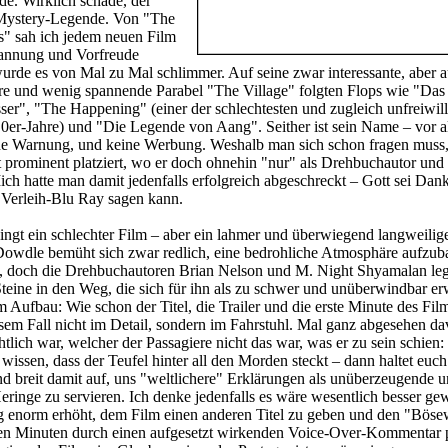
e. Wirklich schade, der
 Mystery-Legende. Von "The
s" sah ich jedem neuen Film
annung und Vorfreude
rde es von Mal zu Mal schlimmer. Auf seine zwar interessante, aber 
e und wenig spannende Parabel "The Village" folgten Flops wie "Das
r", "The Happening" (einer der schlechtesten und zugleich unfreiwill
0er-Jahre) und "Die Legende von Aang". Seither ist sein Name – vor a
eine Warnung, und keine Werbung. Weshalb man sich schon fragen mus
rt prominent platziert, wo er doch ohnehin "nur" als Drehbuchautor und
ich hatte man damit jedenfalls erfolgreich abgeschreckt – Gott sei Dank
 Verleih-Blu Ray sagen kann.
dingt ein schlechter Film – aber ein lahmer und überwiegend langweilige
Dowdle bemüht sich zwar redlich, eine bedrohliche Atmosphäre aufzu
, doch die Drehbuchautoren Brian Nelson und M. Night Shyamalan le
 Steine in den Weg, die sich für ihn als zu schwer und unüberwindbar er
 Aufbau: Wie schon der Titel, die Trailer und die erste Minute des Film
iesem Fall nicht im Detail, sondern im Fahrstuhl. Mal ganz abgesehen da
htlich war, welcher der Passagiere nicht das war, was er zu sein schien
 wissen, dass der Teufel hinter all den Morden steckt – dann haltet euc
und breit damit auf, uns "weltlichere" Erklärungen als unüberzeugende 
ringe zu servieren. Ich denke jedenfalls es wäre wesentlich besser ge
g enorm erhöht, dem Film einen anderen Titel zu geben und den "Böse
sten Minuten durch einen aufgesetzt wirkenden Voice-Over-Kommentar p