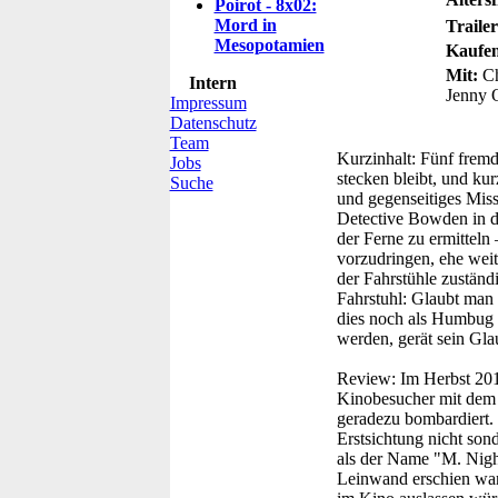
Poirot - 8x02:
Mord in
Trailer
Mesopotamien
Kaufen
Mit:
Ch
Intern
Jenny O
Impressum
Datenschutz
Team
Kurzinhalt:
Fünf fremde
Jobs
stecken bleibt, und ku
Suche
und gegenseitiges Misst
Detective Bowden in de
der Ferne zu ermitteln
vorzudringen, ehe weit
der Fahrstühle zuständ
Fahrstuhl: Glaubt man 
dies noch als Humbug u
werden, gerät sein Gl
Review:
Im Herbst 201
Kinobesucher mit dem 
geradezu bombardiert. 
Erstsichtung nicht sond
als der Name "M. Nigh
Leinwand erschien war 