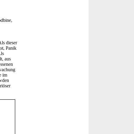
dbine,
ls dieser
st, Panik
Als
t, aus
ossenen
rwachung
e im
owden
riöser