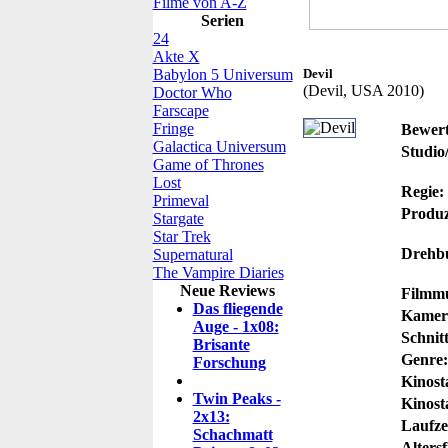
Filme von A-Z
Serien
24
Akte X
Babylon 5 Universum
Devil
(Devil, USA 2010)
Doctor Who
Farscape
Fringe
Bewer
Galactica Universum
Studio
Game of Thrones
Lost
Regie:
Primeval
Produz
Stargate
Star Trek
Drehb
Supernatural
The Vampire Diaries
Neue Reviews
Filmmu
Das fliegende
Kamer
Auge - 1x08:
Schnitt
Brisante
Genre:
Forschung
Kinost
Twin Peaks -
Kinost
2x13:
Laufzei
Schachmatt
Altersf