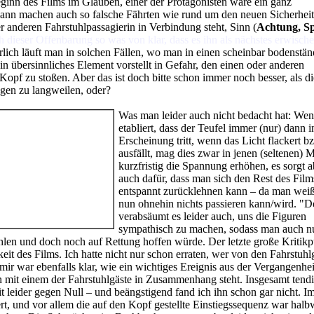
ginn des Films im Glauben, einer der Protagonisten wäre ein ganz
Dann machen auch so falsche Fährten wie rund um den neuen Sicherhei
 anderen Fahrstuhlpassagierin in Verbindung steht, Sinn (
Achtung, Sp
 dieser Offenbarung so was von klar, dass es ihn als nächstes erwisch
rlich läuft man in solchen Fällen, wo man in einen scheinbar bodenstä
in übersinnliches Element vorstellt in Gefahr, den einen oder anderen
opf zu stoßen. Aber das ist doch bitte schon immer noch besser, als di
gen zu langweilen, oder?
Was man leider auch nicht bedacht hat: We
etabliert, dass der Teufel immer (nur) dann i
Erscheinung tritt, wenn das Licht flackert b
ausfällt, mag dies zwar in jenen (seltenen)
kurzfristig die Spannung erhöhen, es sorgt a
auch dafür, dass man sich den Rest des Film
entspannt zurücklehnen kann – da man weiß
nun ohnehin nichts passieren kann/wird. "D
verabsäumt es leider auch, uns die Figuren
sympathisch zu machen, sodass man auch nu
len und doch noch auf Rettung hoffen würde. Der letzte große Kritik
eit des Films. Ich hatte nicht nur schon erraten, wer von den Fahrstuhl
 mir war ebenfalls klar, wie ein wichtiges Ereignis aus der Vergangenhei
 mit einem der Fahrstuhlgäste in Zusammenhang steht. Insgesamt tendie
 leider gegen Null – und beängstigend fand ich ihn schon gar nicht. I
iert, und vor allem die auf den Kopf gestellte Einstiegssequenz war hal