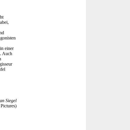
ht
abei,
und
agonisten
in einer
t. Auch
n
gisseur
fel
an Siegel
 Pictures)