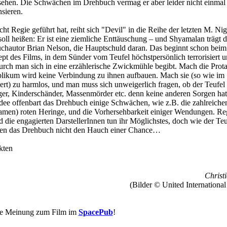
usehen. Die Schwächen im Drehbuch vermag er aber leider nicht einmal
sieren.
t Regie geführt hat, reiht sich "Devil" in die Reihe der letzten M. Nig
oll heißen: Er ist eine ziemliche Enttäuschung – und Shyamalan trägt d
hautor Brian Nelson, die Hauptschuld daran. Das beginnt schon beim
t des Films, in dem Sünder vom Teufel höchstpersönlich terrorisiert 
rch man sich in eine erzählerische Zwickmühle begibt. Mach die Prot
blikum wird keine Verbindung zu ihnen aufbauen. Mach sie (so wie im
iert) zu harmlos, und man muss sich unweigerlich fragen, ob der Teufel 
iger, Kinderschänder, Massenmörder etc. denn keine anderen Sorgen ha
dee offenbart das Drehbuch einige Schwächen, wie z.B. die zahlreiche
amen) roten Heringe, und die Vorhersehbarkeit einiger Wendungen. Re
die engagierten DarstellerInnen tun ihr Möglichstes, doch wie der Teu
hnen das Drehbuch nicht den Hauch einer Chance…
kten
Christi
(Bilder © United International
re Meinung zum Film im
SpacePub
!