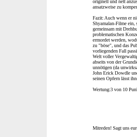
originell und nett anz
ansatzweise zu kompen
Fazit:
Auch wenn er nich
Shyamalan-Filme ein, s
gemeinsam mit Drehbuc
problematischen Konzep
ermordet werden, wodu
zu "böse", und das Pu
vorliegenden Fall pass
Welt voller Vergewalt
abseits von der Grundi
unnötigen (da unwirks
John Erick Dowdle und 
seinen Opfern lässt i
Wertung:
3 von 10 Pun
Mitreden!
Sagt uns eu