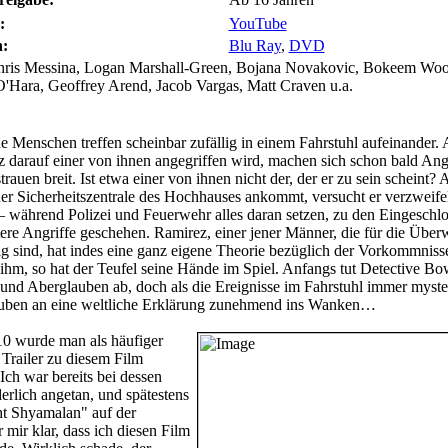
:
YouTube
:
Blu Ray
,
DVD
ris Messina, Logan Marshall-Green, Bojana Novakovic, Bokeem Woo
'Hara, Geoffrey Arend, Jacob Vargas, Matt Craven u.a.
 Menschen treffen scheinbar zufällig in einem Fahrstuhl aufeinander. A
rz darauf einer von ihnen angegriffen wird, machen sich schon bald Ang
rauen breit. Ist etwa einer von ihnen nicht der, der er zu sein scheint? 
r Sicherheitszentrale des Hochhauses ankommt, versucht er verzweifel
 – während Polizei und Feuerwehr alles daran setzen, zu den Eingeschl
ere Angriffe geschehen. Ramirez, einer jener Männer, die für die Übe
ig sind, hat indes eine ganz eigene Theorie bezüglich der Vorkommniss
ihm, so hat der Teufel seine Hände im Spiel. Anfangs tut Detective B
nd Aberglauben ab, doch als die Ereignisse im Fahrstuhl immer myste
auben an eine weltliche Erklärung zunehmend ins Wanken…
0 wurde man als häufiger
Trailer zu diesem Film
Ich war bereits bei dessen
erlich angetan, und spätestens
t Shyamalan" auf der
mir klar, dass ich diesen Film