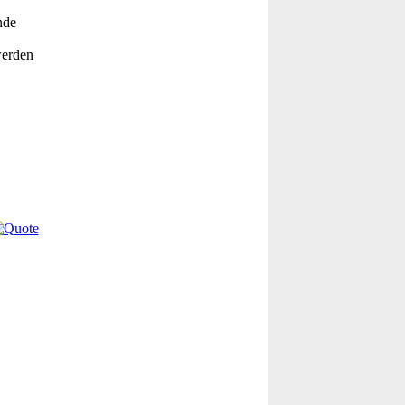
nde
werden