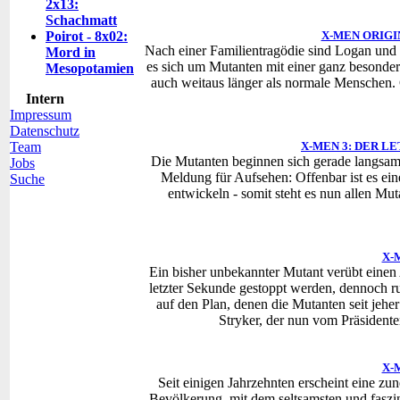
2x13:
Schachmatt
Poirot - 8x02:
X-MEN ORIGI
Nach einer Familientragödie sind Logan und s
Mord in
es sich um Mutanten mit einer ganz besondere
Mesopotamien
auch weitaus länger als normale Menschen.
Intern
Impressum
Datenschutz
Team
X-MEN 3: DER L
Die Mutanten beginnen sich gerade langsam i
Jobs
Meldung für Aufsehen: Offenbar ist es eine
Suche
entwickeln - somit steht es nun allen Mut
X-
Ein bisher unbekannter Mutant verübt einen
letzter Sekunde gestoppt werden, dennoch ru
auf den Plan, denen die Mutanten seit jehe
Stryker, der nun vom Präsidente
X-
Seit einigen Jahrzehnten erscheint eine 
Bevölkerung, mit dem seltsamsten und faszi