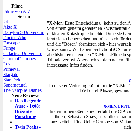
Filme
Filme von A-Z
Serien
24
"X-Men: Erste Entscheidung" kehrt zu den 
Akte X
von einem geheim gehaltenen Zwischenfall de
Babylon 5 Universum
nuklearen Katastrophe brachte. Die erste Gen
Doctor Who
lernt sie zu beherrschen und rüstet sich für
Farscape
und die "Bösen" formieren sich - hier wurz
Fringe
Universum... Wir haben bei fictionBOX für e
Galactica Universum
alle bisher erschienenen "X-Men"-Filme bes
Game of Thrones
Trilogie verlost. Aber auch zu dem neuen Fil
Lost
interessante Infos finden.
Primeval
Stargate
Star Trek
G
Supernatural
In unserer Verlosung könnt ihr die "X-Men
The Vampire Diaries
DVD und Blu-ray gewinnen. 
Neue Reviews
Das fliegende
Auge - 1x08:
X-MEN: ERSTE
Brisante
In den frühen 60er Jahren erfährt die CIA 
Forschung
ihnen, Sebastian Shaw, setzt alles dar
anzuzetteln. Eine kleine Gruppe von Mutant
Twin Peaks -
sic