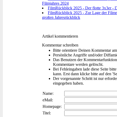
Filmjahres 2024
FilmRückblick 2025 - Der flotte 3x3er - D
FilmRückblick 2025 - Zur Lage der Filmna
großen Jahresrückblick
Artikel kommentieren
Kommentar schreiben
Bitte orientiere Deinen Kommentar am
Persönliche Angriffe und/oder Diffam
Das Benutzen der Kommentarfunktion f
Kommentare werden gelöscht.
Bei Fehleingaben lade diese Seite bitt
kann. Erst dann klicke bitte auf den 'S
Der vorgenannte Schritt ist nur erford
eingegeben haben.
Name:
eMail:
Homepage:
Titel: