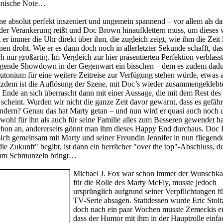
ironische Note…
ene absolut perfekt inszeniert und ungemein spannend – vor allem als da
der Verankerung reißt und Doc Brown hinaufklettern muss, um dieses 
 er immer die Uhr direkt über ihm, die zugleich zeigt, wie ihm die Zeit
nen droht. Wie er es dann doch noch in allerletzter Sekunde schafft, da
ach nur großartig. Im Vergleich zur hier präsentierten Perfektion verblass
olgende Showdown in der Gegenwart ein bisschen – dem es zudem dadu
utonium für eine weitere Zeitreise zur Verfügung stehen würde, etwas 
otzdem ist die Auflösung der Szene, mit Doc’s wieder zusammengeklebt
 Ende an sich überrascht dann mit einer Aussage, die mit dem Rest des 
scheint. Wurden wir nicht die ganze Zeit davor gewarnt, dass es gefährl
ndern? Genau das hat Marty getan – und nun wird er quasi auch noch 
owohl für ihn als auch für seine Familie alles zum Besseren gewendet h
 schon an, andererseits gönnt man ihm dieses Happy End durchaus. Doc
ich gemeinsam mit Marty und seiner Freundin Jennifer in nun fliegend
e Zukunft" begibt, ist dann ein herrlicher "over the top"-Abschluss, d
zum Schmunzeln bringt…
Michael J. Fox war schon immer der Wunschka
für die Rolle des Marty McFly, musste jedoch
ursprünglich aufgrund seiner Verpflichtungen fü
TV-Serie absagen. Stattdessen wurde Eric Stoltz
doch nach ein paar Wochen musste Zemeckis e
dass der Humor mit ihm in der Hauptrolle einfa