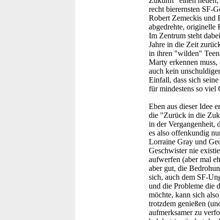
Zukunft" einen neuen, 
recht bierernsten SF-G
Robert Zemeckis und B
abgedrehte, originelle 
Im Zentrum steht dabei
Jahre in die Zeit zurück
in ihren "wilden" Teena
Marty erkennen muss, d
auch kein unschuldige
Einfall, dass sich sei
für mindestens so viel
Eben aus dieser Idee e
die "Zurück in die Zuk
in der Vergangenheit, 
es also offenkundig nu
Lorraine Gray und Geo
Geschwister nie existi
aufwerfen (aber mal ehr
aber gut, die Bedrohun
sich, auch dem SF-Unge
und die Probleme die d
möchte, kann sich also
trotzdem genießen (und
aufmerksamer zu verfo