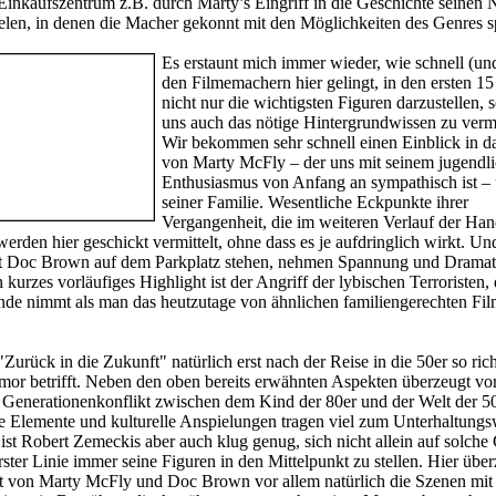
 Einkaufszentrum z.B. durch Marty’s Eingriff in die Geschichte seinen
ielen, in denen die Macher gekonnt mit den Möglichkeiten des Genres sp
Es erstaunt mich immer wieder, wie schnell (und
den Filmemachern hier gelingt, in den ersten 1
nicht nur die wichtigsten Figuren darzustellen, 
uns auch das nötige Hintergrundwissen zu vermi
Wir bekommen sehr schnell einen Einblick in d
von Marty McFly – der uns mit seinem jugendl
Enthusiasmus von Anfang an sympathisch ist –
seiner Familie. Wesentliche Eckpunkte ihrer
Vergangenheit, die im weiteren Verlauf der Ha
erden hier geschickt vermittelt, ohne dass es je aufdringlich wirkt. Un
t Doc Brown auf dem Parkplatz stehen, nehmen Spannung und Dramat
 kurzes vorläufiges Highlight ist der Angriff der lybischen Terroristen, 
Ende nimmt als man das heutzutage von ähnlichen familiengerechten Fi
"Zurück in die Zukunft" natürlich erst nach der Reise in die 50er so rich
or betrifft. Neben den oben bereits erwähnten Aspekten überzeugt vor
 Generationenkonflikt zwischen dem Kind der 80er und der Welt der 5
he Elemente und kulturelle Anspielungen tragen viel zum Unterhaltungs
 ist Robert Zemeckis aber auch klug genug, sich nicht allein auf solche
rster Linie immer seine Figuren in den Mittelpunkt zu stellen. Hier übe
t von Marty McFly und Doc Brown vor allem natürlich die Szenen mit