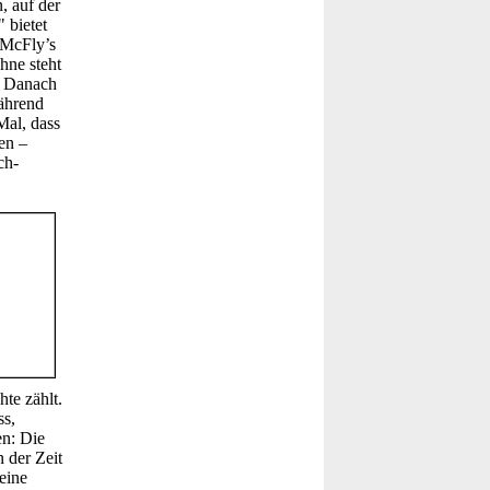
, auf der
 bietet
 McFly’s
hne steht
. Danach
Während
Mal, dass
en –
ch-
te zählt.
ss,
en: Die
 der Zeit
eine