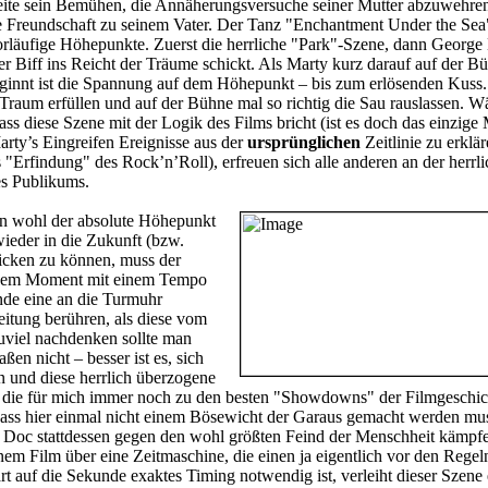
Seite sein Bemühen, die Annäherungsversuche seiner Mutter abzuwehren
 Freundschaft zu seinem Vater. Der Tanz "Enchantment Under the Sea"
orläufige Höhepunkte. Zuerst die herrliche "Park"-Szene, dann George
s er Biff ins Reicht der Träume schickt. Als Marty kurz darauf auf der Bü
eginnt ist die Spannung auf dem Höhepunkt – bis zum erlösenden Kuss
 Traum erfüllen und auf der Bühne mal so richtig die Sau rauslassen. 
ss diese Szene mit der Logik des Films bricht (ist es doch das einzige 
rty’s Eingreifen Ereignisse aus der
ursprünglichen
Zeitlinie zu erklär
"Erfindung" des Rock’n’Roll), erfreuen sich alle anderen an der herrli
es Publikums.
nn wohl der absolute Höhepunkt
ieder in die Zukunft (bzw.
cken zu können, muss der
enem Moment mit einem Tempo
nde eine an die Turmuhr
itung berühren, als diese vom
Zuviel nachdenken sollte man
en nicht – besser ist es, sich
 und diese herrlich überzogene
 die für mich immer noch zu den besten "Showdowns" der Filmgeschich
 dass hier einmal nicht einem Bösewicht der Garaus gemacht werden mu
 Doc stattdessen gegen den wohl größten Feind der Menschheit kämpf
nem Film über eine Zeitmaschine, die einen ja eigentlich vor den Regeln
rart auf die Sekunde exaktes Timing notwendig ist, verleiht dieser Szene 