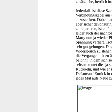
zusätzliche, herrlich 
Jedenfalls ist diese Sz
Verbindungskabel aus 
anzustecken. Dabei hat
aber sicher davonzurin
zu reparieren, ist einf
leider auch der nachf
Marty nun ja wieder Pl
Spannung verliert. Tr
sehr gut gelungen. Das
Widerspruch zu stehen 
die Vergangenheit zu ä
belohnt, in dem sich s
seltsam mutet dies ja
Rückkehr, und wie er s
DeLorean "Zurück in di
jedes Mal aufs Neue 