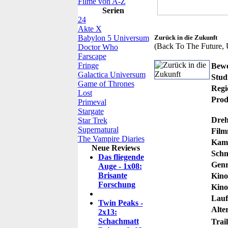
Filme von A-Z
Serien
24
Akte X
Babylon 5 Universum
Zurück in die Zukunft
(Back To The Future,
Doctor Who
Farscape
Fringe
Bewe
Galactica Universum
Stud
Game of Thrones
Regi
Lost
Prod
Primeval
Stargate
Dreh
Star Trek
Supernatural
Film
The Vampire Diaries
Kam
Neue Reviews
Schni
Das fliegende
Genr
Auge - 1x08:
Brisante
Kino
Forschung
Kino
Lauf
Twin Peaks -
Alte
2x13:
Schachmatt
Trail