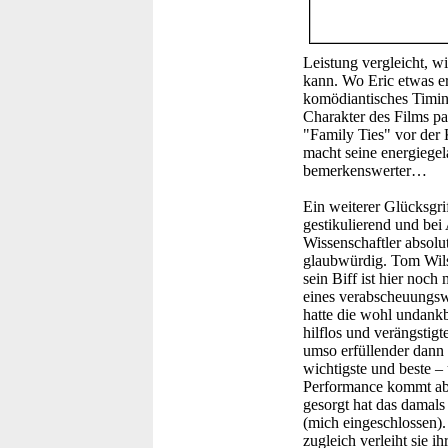
Leistung vergleicht, wi
kann. Wo Eric etwas er
komödiantisches Timing
Charakter des Films pa
"Family Ties" vor der
macht seine energiegel
bemerkenswerter…
Ein weiterer Glücksgri
gestikulierend und bei
Wissenschaftler absolut
glaubwürdig. Tom Wils
sein Biff ist hier noc
eines verabscheuungswü
hatte die wohl undankb
hilflos und verängstig
umso erfüllender dann
wichtigste und beste –
Performance kommt abe
gesorgt hat das damals
(mich eingeschlossen).
zugleich verleiht sie i