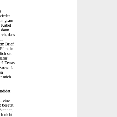
s
wieder
 langsam
s Kabel
t dann
rch, dass
an
em Brief,
Films in
ich sei,
dafür
at? Etwas
 Brown’s
en
er mich
ndidat
r eine
 besetzt,
rkennen,
ch nicht