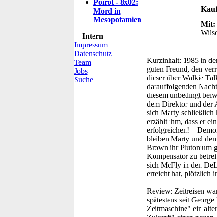
Poirot - 8x02:
Kauf
Mord in
Mesopotamien
Mit:
Wilso
Intern
Impressum
Datenschutz
Kurzinhalt:
1985 in der
Team
guten Freund, den ver
Jobs
dieser über Walkie Talk
Suche
darauffolgenden Nacht
diesem unbedingt beiw
dem Direktor und der A
sich Marty schließlich
erzählt ihm, dass er e
erfolgreichen! – Demon
bleiben Marty und dem 
Brown ihr Plutonium ge
Kompensator zu betreib
sich McFly in den DeLo
erreicht hat, plötzlich
Review:
Zeitreisen wa
spätestens seit George
Zeitmaschine" ein alte