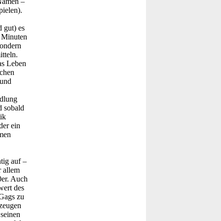
 Namen –
ielen).
 gut) es
5 Minuten
sondern
tteln.
as Leben
ichen
 und
ndlung
d sobald
ik
der ein
lmen
tig auf –
 allem
0er. Auch
wert des
 Gags zu
rzeugen
 seinen