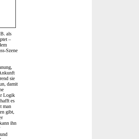
B. als
ptet –
 dem
uss-Szene
annung,
 Ankunft
rend sie
un, damit
ne
ur Logik
hafft es
ht man
n gibt,
er
kann ihn
"
rund