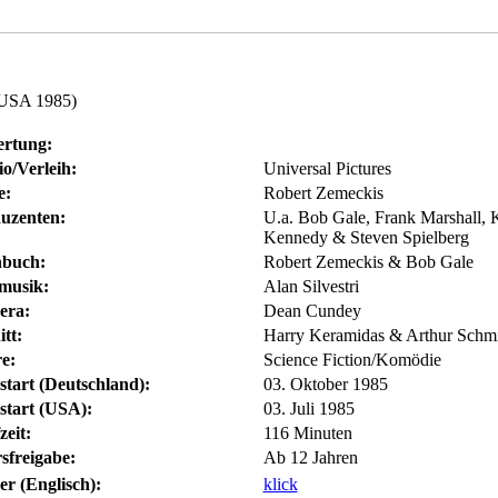
 USA 1985)
rtung:
io/Verleih:
Universal Pictures
e:
Robert Zemeckis
uzenten:
U.a. Bob Gale, Frank Marshall, 
Kennedy & Steven Spielberg
buch:
Robert Zemeckis & Bob Gale
musik:
Alan Silvestri
era:
Dean Cundey
tt:
Harry Keramidas & Arthur Schm
e:
Science Fiction/Komödie
start (Deutschland):
03. Oktober 1985
start (USA):
03. Juli 1985
zeit:
116 Minuten
rsfreigabe:
Ab 12 Jahren
er (Englisch):
klick