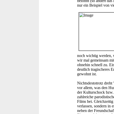
belohnt (so ändert das
nur ein Beispiel von v
noch wichtig werden, w
wir mal gemeinsam mi
ohnehin schnell zu. Ein
deutlich tragischeres 
gewohnt ist.
Nichtsdestotrotz dreht 
vor allem, was den Hum
der Kulturschock bzw.
zahlreiche parodistisc
Films bei. Gleichzeitig
verlassen, sondern in e
neben der Freundschaf