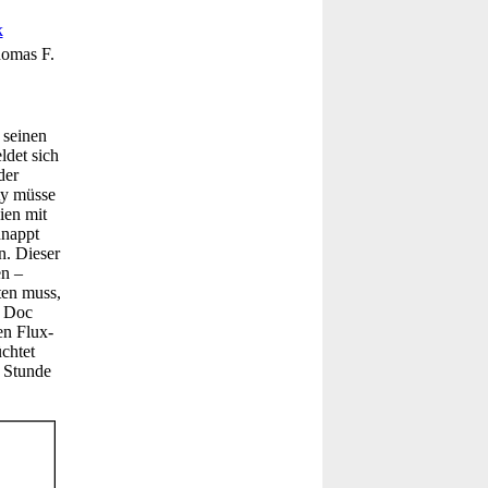
k
homas F.
 seinen
det sich
der
ty müsse
ien mit
hnappt
n. Dieser
en –
ten muss,
n Doc
en Flux-
chtet
e Stunde