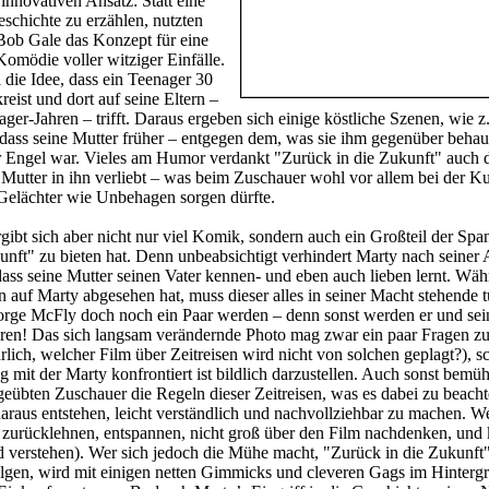
innovativen Ansatz: Statt eine
eschichte zu erzählen, nutzten
ob Gale das Konzept für eine
Komödie voller witziger Einfälle.
 die Idee, dass ein Teenager 30
reist und dort auf seine Eltern –
ger-Jahren – trifft. Daraus ergeben sich einige köstliche Szenen, wie z.
ass seine Mutter früher – entgegen dem, was sie ihm gegenüber behau
r Engel war. Vieles am Humor verdankt "Zurück in die Zukunft" auch
ne Mutter in ihn verliebt – was beim Zuschauer wohl vor allem bei der K
 Gelächter wie Unbehagen sorgen dürfte.
rgibt sich aber nicht nur viel Komik, sondern auch ein Großteil der Sp
unft" zu bieten hat. Denn unbeabsichtigt verhindert Marty nach seiner
dass seine Mutter seinen Vater kennen- und eben auch lieben lernt. Wäh
n auf Marty abgesehen hat, muss dieser alles in seiner Macht stehende t
rge McFly doch noch ein Paar werden – denn sonst werden er und sei
eren! Das sich langsam verändernde Photo mag zwar ein paar Fragen z
lich, welcher Film über Zeitreisen wird nicht von solchen geplagt?), sc
g mit der Marty konfrontiert ist bildlich darzustellen. Auch sonst bemü
übten Zuschauer die Regeln dieser Zeitreisen, was es dabei zu beachte
araus entstehen, leicht verständlich und nachvollziehbar zu machen. W
 zurücklehnen, entspannen, nicht groß über den Film nachdenken, und 
 verstehen). Wer sich jedoch die Mühe macht, "Zurück in die Zukunft
lgen, wird mit einigen netten Gimmicks und cleveren Gags im Hinterg