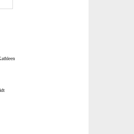
Kathleen
idt