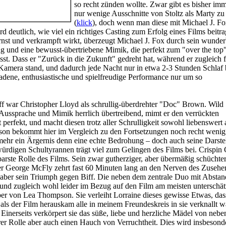
so recht zünden wollte. Zwar gibt es bisher im
nur wenige Ausschnitte von Stoltz als Marty zu
(
klick
), doch wenn man diese mit Michael J. Fo
rd deutlich, wie viel ein richtiges Casting zum Erfolg eines Films beitr
nst und verkrampft wirkt, überzeugt Michael J. Fox durch sein wunder
 und eine bewusst-übertriebene Mimik, die perfekt zum "over the top"
sst. Dass er "Zurück in die Zukunft" gedreht hat, während er zugleich f
 Kamera stand, und dadurch jede Nacht nur in etwa 2-3 Stunden Schlaf
adene, enthusiastische und spielfreudige Performance nur um so
ff war Christopher Lloyd als schrullig-überdrehter "Doc" Brown. Wild
 Aussprache und Mimik herrlich übertreibend, mimt er den verrückten
 perfekt, und macht diesen trotz aller Schrulligkeit sowohl liebenswert 
on bekommt hier im Vergleich zu den Fortsetzungen noch recht wenig 
h mehr ein Ärgernis denn eine echte Bedrohung – doch auch seine Darste
rdigen Schultyrannen trägt viel zum Gelingen des Films bei. Crispin 
arste Rolle des Films. Sein zwar gutherziger, aber übermäßig schüchter
ter George McFly zehrt fast 60 Minuten lang an den Nerven des Zuseher
 aber sein Triumph gegen Biff. Die neben dem zentrale Duo mit Abstan
 und zugleich wohl leider im Bezug auf den Film am meisten unterschät
r von Lea Thompson. Sie verleiht Lorraine dieses gewisse Etwas, das
 als der Film herauskam alle in meinem Freundeskreis in sie verknallt w
 Einerseits verkörpert sie das süße, liebe und herzliche Mädel von nebe
hrer Rolle aber auch einen Hauch von Verruchtheit. Dies wird insbesond