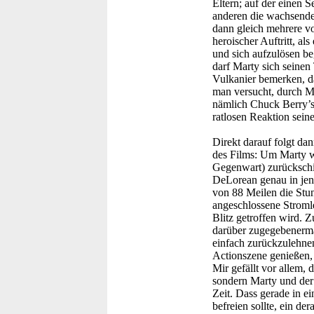
Eltern; auf der einen 
anderen die wachsende
dann gleich mehrere v
heroischer Auftritt, al
und sich aufzulösen b
darf Marty sich seinen
Vulkanier bemerken, da
man versucht, durch Ma
nämlich Chuck Berry’s 
ratlosen Reaktion sein
Direkt darauf folgt da
des Films: Um Marty w
Gegenwart) zurückschi
DeLorean genau in j
von 88 Meilen die Stu
angeschlossene Stromle
Blitz getroffen wird. 
darüber zugegebenermaß
einfach zurückzulehnen
Actionszene genießen,
Mir gefällt vor allem,
sondern Marty und der
Zeit. Dass gerade in ei
befreien sollte, ein de