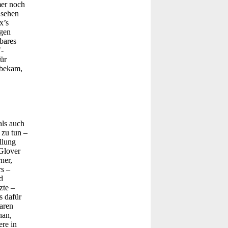
mer noch
 sehen
x’s
agen
bares
-
ür
 bekam,
als auch
zu tun –
llung
Glover
ner,
s –
d
zte –
s dafür
aren
nan,
ere in