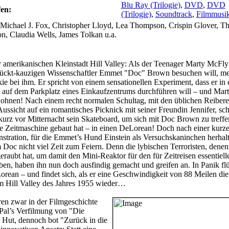
Blu Ray (Trilogie)
,
DVD
,
DVD
en:
(Trilogie)
,
Soundtrack
,
Filmmusi
Michael J. Fox, Christopher Lloyd, Lea Thompson, Crispin Glover, T
n, Claudia Wells, James Tolkan u.a.
 amerikanischen Kleinstadt Hill Valley: Als der Teenager Marty McFly
rückt-kauzigen Wissenschaftler Emmet "Doc" Brown besuchen will, mel
ie bei ihm. Er spricht von einem sensationellen Experiment, dass er in 
 auf dem Parkplatz eines Einkaufzentrums durchführen will – und Mar
ohnen! Nach einem recht normalen Schultag, mit den üblichen Reibere
ussicht auf ein romantisches Picknick mit seiner Freundin Jennifer, sc
 kurz vor Mitternacht sein Skateboard, um sich mit Doc Brown zu treffe
ine Zeitmaschine gebaut hat – in einen DeLorean! Doch nach einer kurz
stration, für die Emmet’s Hund Einstein als Versuchskaninchen herhal
Doc nicht viel Zeit zum Feiern. Denn die lybischen Terroristen, dene
raubt hat, um damit den Mini-Reaktor für den für Zeitreisen essentiell
en, haben ihn nun doch ausfindig gemacht und greifen an. In Panik flü
rean – und findet sich, als er eine Geschwindigkeit von 88 Meilen di
 im Hill Valley des Jahres 1955 wieder…
ren zwar in der Filmgeschichte
 Pal’s Verfilmung von "Die
r Hut, dennoch bot "Zurück in die