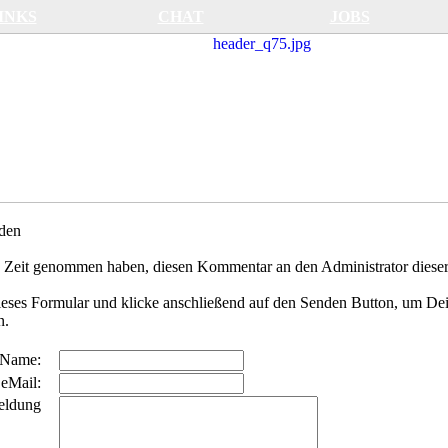
INKS
CHAT
JOBS
den
 Zeit genommen haben, diesen Kommentar an den Administrator dieser
dieses Formular und klicke anschließend auf den Senden Button, um De
n.
Name:
eMail:
eldung