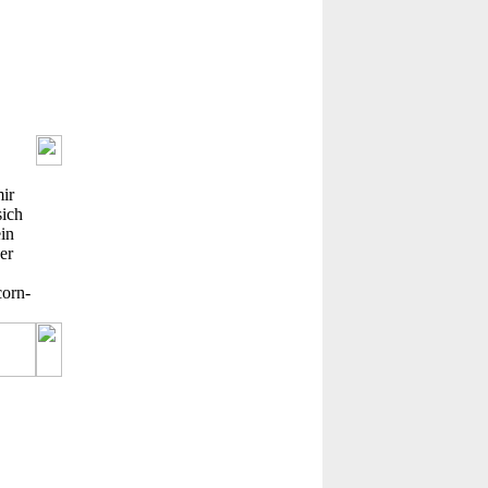
ir
sich
in
er
corn-