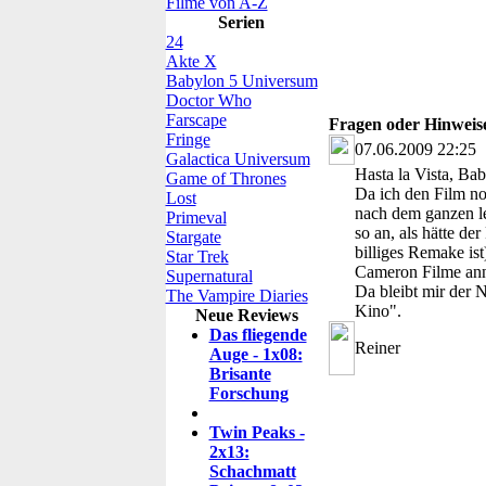
Filme von A-Z
Serien
24
Akte X
Babylon 5 Universum
Doctor Who
Farscape
Fragen oder Hinwei
Fringe
07.06.2009 22:25
Galactica Universum
Hasta la Vista, Ba
Game of Thrones
Da ich den Film no
Lost
nach dem ganzen le
Primeval
so an, als hätte de
Stargate
billiges Remake ist
Star Trek
Cameron Filme an
Supernatural
Da bleibt mir der N
The Vampire Diaries
Kino".
Neue Reviews
Das fliegende
Reiner
Auge - 1x08:
Brisante
Forschung
Twin Peaks -
2x13:
Schachmatt