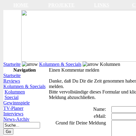
HOME
PROJEKTE
LINKS
C
Startseite
Kolumnen & Specials
Kolumnen
Navigation
Einen Kommentar melden
Startseite
Reviews
Danke, daß Du Dir die Zeit genommen haben,
Kolumnen & Specials
melden.
Kolumnen
Bitte vervollständige dieses Formular und k
Special
Meldung abzuschließen.
Gewinnspiele
TV-Planer
Name:
Interviews
eMail:
News-Archiv
Grund für Deine Meldung