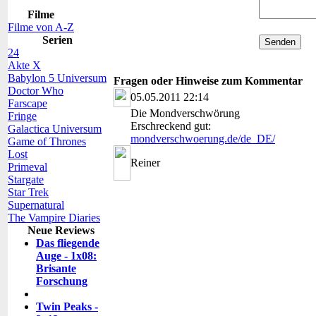
Filme
Filme von A-Z
Serien
24
Akte X
Babylon 5 Universum
Fragen oder Hinweise zum Kommentar
Doctor Who
05.05.2011 22:14
Farscape
Die Mondverschwörung
Fringe
Erschreckend gut:
Galactica Universum
mondverschwoerung.de/de_DE/
Game of Thrones
Lost
Reiner
Primeval
Stargate
Star Trek
Supernatural
The Vampire Diaries
Neue Reviews
Das fliegende
Auge - 1x08:
Brisante
Forschung
Twin Peaks -