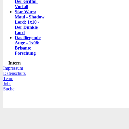
Der Griffin-
Vorfall
Star Wars:
Maul - Shadow
Lord: 1x10 -
Der Dunkle
Lord
Das fliegende
Auge - 1x08:
Brisante
Forschung
Intern
Impressum
Datenschutz
Team
Jobs
Suche