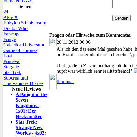
Filme von A-Z
Serien
24
Akte X
Babylon 5 Universum
Doctor Who
Farscape
Fragen oder Hinweise zum Kommentar
Fringe
28.11.2012 00:06
Galactica Universum
Als ich den das erste Mal gesehen habe, 
Game of Thrones
ne Braut ist oder nicht doch eher ein Typ
Lost
Primeval
Und grade in Zusammenhang mit dem lies
Stargate
hüpft war wirklich sehr realitätsfremd!"
Star Trek
Supernatural
Illuminat
The Vampire Diaries
Neue Reviews
A Knight of the
Seven
Kingdoms -
1x01: Der
Heckenritter
Star Trek:
Strange New
Worlds - 4x02: