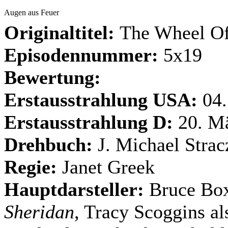
Augen aus Feuer
Originaltitel:
The Wheel Of
Episodennummer:
5x19
Bewertung:
Erstausstrahlung USA:
04
Erstausstrahlung D:
20. M
Drehbuch:
J. Michael Strac
Regie:
Janet Greek
Hauptdarsteller:
Bruce Box
Sheridan
, Tracy Scoggins a