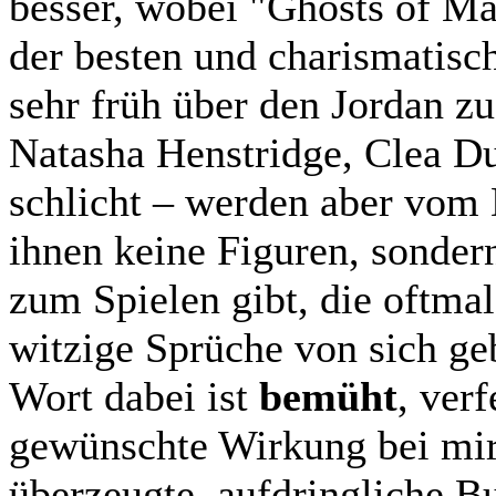
besser, wobei "Ghosts of Mar
der besten und charismatisc
sehr früh über den Jordan z
Natasha Henstridge, Clea Du
schlicht – werden aber vom 
ihnen keine Figuren, sonder
zum Spielen gibt, die oftma
witzige Sprüche von sich g
Wort dabei ist
bemüht
, ver
gewünschte Wirkung bei mir.
überzeugte, aufdringliche Bu