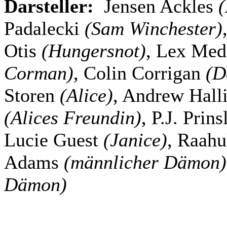
Darsteller:
Jensen Ackles
(
Padalecki
(Sam Winchester)
Otis
(Hungersnot)
, Lex Med
Corman)
, Colin Corrigan
(D
Storen
(Alice)
, Andrew Hall
(Alices Freundin)
, P.J. Prin
Lucie Guest
(Janice)
, Raah
Adams
(männlicher Dämon)
Dämon)