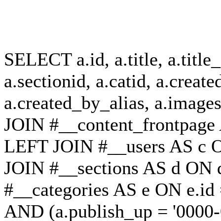
SELECT a.id, a.title, a.title_a
a.sectionid, a.catid, a.create
a.created_by_alias, a.ima
JOIN #__content_frontpage 
LEFT JOIN #__users AS c O
JOIN #__sections AS d ON d
#__categories AS e ON e.id 
AND (a.publish_up = '0000-