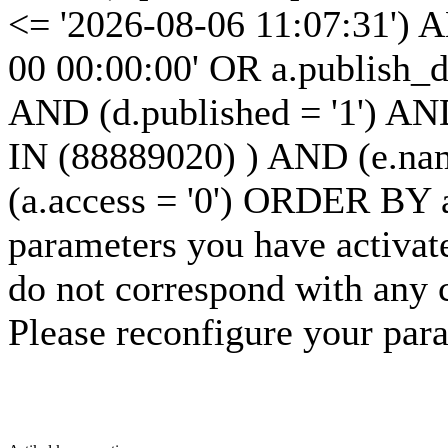
<= '2026-08-06 11:07:31') 
00 00:00:00' OR a.publish_
AND (d.published = '1') AND
IN (88889020) ) AND (e.nam
(a.access = '0') ORDER BY
parameters you have activat
do not correspond with any 
Please reconfigure your par