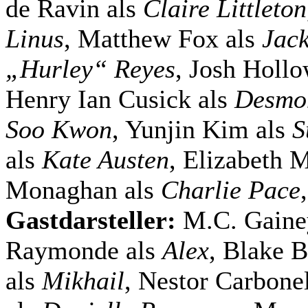
de Ravin als
Claire Littleton
Linus
, Matthew Fox als
Jac
„Hurley“ Reyes
, Josh Holl
Henry Ian Cusick als
Desmo
Soo Kwon
, Yunjin Kim als
S
als
Kate Austen
, Elizabeth M
Monaghan als
Charlie Pace
Gastdarsteller:
M.C. Gaine
Raymonde als
Alex
, Blake B
als
Mikhail
, Nestor Carbone