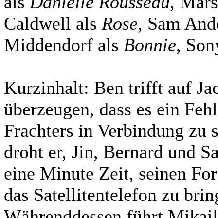
als
Danielle Rousseau
, Mar
Caldwell als
Rose
, Sam And
Middendorf als
Bonnie
, Son
Kurzinhalt:
Ben trifft auf J
überzeugen, dass es ein Fehl
Frachters in Verbindung zu s
droht er, Jin, Bernard und S
eine Minute Zeit, seinen F
das Satellitentelefon zu bri
Währenddessen führt Mikail 