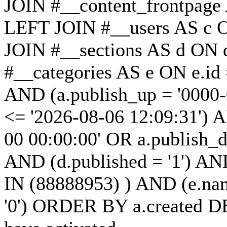
JOIN #__content_frontpage 
LEFT JOIN #__users AS c O
JOIN #__sections AS d ON d
#__categories AS e ON e.id 
AND (a.publish_up = '0000-
<= '2026-08-06 12:09:31') 
00 00:00:00' OR a.publish_
AND (d.published = '1') AND
IN (88888953) ) AND (e.nam
'0') ORDER BY a.created D