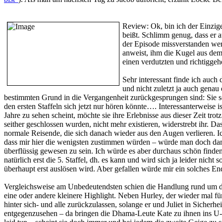
Review:
Ok, bin ich der Einzi
beißt. Schlimm genug, dass er au
der Episode missverstanden werd
anweist, ihm die Kugel aus dem 
einen verdutzten und richtigge
Sehr interessant finde ich auch
und nicht zuletzt ja auch genau
bestimmten Grund in die Vergangenheit zurückgesprungen sind: Sie sol
den ersten Staffeln sich jetzt nur hören könnte…. Interessanterweise 
Jahre zu sehen scheint, möchte sie ihre Erlebnisse aus dieser Zeit tro
seither geschlossen wurden, nicht mehr existieren, widerstrebt ihr. D
normale Reisende, die sich danach wieder aus den Augen verlieren. Ic
dass mir hier die wenigsten zustimmen würden – würde man doch dami
überflüssig gewesen zu sein. Ich würde es aber durchaus schön finde
natürlich erst die 5. Staffel, dh. es kann und wird sich ja leider nic
überhaupt erst auslösen wird. Aber gefallen würde mir ein solches 
Vergleichsweise am Unbedeutendsten schien die Handlung rund um die 
eine oder andere kleinere Highlight. Neben Hurley, der wieder mal für
hinter sich- und alle zurückzulassen, solange er und Juliet in Sicherhe
entgegenzusehen – da bringen die Dhama-Leute Kate zu ihnen ins U-Bo