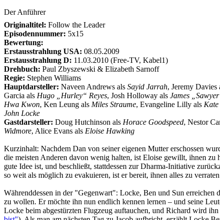
Der Anführer
Originaltitel:
Follow the Leader
Episodennummer:
5x15
Bewertung:
Erstausstrahlung USA:
08.05.2009
Erstausstrahlung D:
11.03.2010 (Free-TV, Kabel1)
Drehbuch:
Paul Zbyszewski & Elizabeth Sarnoff
Regie:
Stephen Williams
Hauptdarsteller:
Naveen Andrews als
Sayid Jarrah
, Jeremy Davies 
Garcia als
Hugo „Hurley“ Reyes
, Josh Holloway als
James „Sawyer
Hwa Kwon
, Ken Leung als
Miles Straume
, Evangeline Lilly als
Kate
John Locke
Gastdarsteller:
Doug Hutchinson als
Horace Goodspeed
, Nestor Ca
Widmore
, Alice Evans als
Eloise Hawking
Kurzinhalt:
Nachdem Dan von seiner eigenen Mutter erschossen wurde
die meisten Anderen davon wenig halten, ist Eloise gewillt, ihnen z
gute Idee ist, und beschließt, stattdessen zur Dharma-Initiative zu
so weit als möglich zu evakuieren, ist er bereit, ihnen alles zu ver
Währenddessen in der "Gegenwart": Locke, Ben und Sun erreichen das
zu wollen. Er möchte ihn nun endlich kennen lernen – und seine Leut
Locke beim abgestürzten Flugzeug auftauchen, und Richard wird ihn n
bist"
). Als man am nächsten Tag zu Jacob aufbricht, erzählt Locke Be