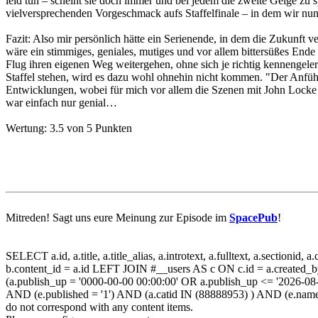
leid tun – scheint sie doch immer und bei jedem die zweite Geige zu 
vielversprechenden Vorgeschmack aufs Staffelfinale – in dem wir nu
Fazit:
Also mir persönlich hätte ein Serienende, in dem die Zukunft v
wäre ein stimmiges, geniales, mutiges und vor allem bittersüßes Ende 
Flug ihren eigenen Weg weitergehen, ohne sich je richtig kennengele
Staffel stehen, wird es dazu wohl ohnehin nicht kommen. "Der Anführe
Entwicklungen, wobei für mich vor allem die Szenen mit John Locke so
war einfach nur genial…
Wertung:
3.5 von 5 Punkten
Mitreden!
Sagt uns eure Meinung zur Episode im
SpacePub
!
SELECT a.id, a.title, a.title_alias, a.introtext, a.fulltext, a.secti
b.content_id = a.id LEFT JOIN #__users AS c ON c.id = a.created_
(a.publish_up = '0000-00-00 00:00:00' OR a.publish_up <= '2026-08
AND (e.published = '1') AND (a.catid IN (88888953) ) AND (e.name
do not correspond with any content items.