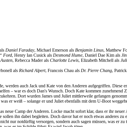
als
Daniel Faraday
, Michael Emerson als
Benjamin Linus
, Matthew F
“ Ford
, Henry Ian Cusick als
Desmond Hume
, Daniel Dae Kim als
Ji
 Austen
, Rebecca Mader als
Charlotte Lewis
, Elizabeth Mitchell als
Jul
rbonell als
Richard Alpert
, Francois Chau als
Dr. Pierre Chang
, Patric
, werden auch Jack und Kate von den Anderen aufgegriffen. Diese er
u helfen – war es doch Dan's Wunsch. Doch Kate kommen zunehmend Zwei
rückzukehren. Dort wurden James und Juliet mittlerweile gefangen geno
raten was er weiß – solange er und Juliet ebenfalls mit dem U-Boot wegg
 neue Camp der Anderen. Locke macht sofort klar, dass er ihr neuer 
e sollen ihn dabei begleiten. Doch davor hat er noch etwas anderes zu
icht nur notdürftig versorgen, sondern auch sagen müssen, was er zu 
n, was er im Schilde führt: Er wird Jacob töten…