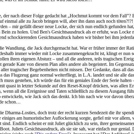
ge, der nach dieser Folge gedacht hat „Hochmut kommt vor dem Fall”? 
f einmal alle zu Jacob bringen will, aber ihn dann auch noch töten?!?! D
en – mir gefällt dieser neue Locke, der sich nun endlich gefunden hat,
Bein zu holen. Und Ben's Gesichtsausdruck als er erfuhr, was Locke mit
hend schockierenden Gesichtsausdruck haben wir bisher bei ihm jedenfa
 die Wandlung, die Jack durchgemacht hat. War er früher immer der Rat
 deshalb immer wieder mit Locke zusammengekracht ist, klingt er nun selb
len ihren eigenen Absturz – und all die anderen, teils tragischen Erei
ist gerade Kate von diesem Plan alles andere als begeistert. Im Gegensa
tz aller tragischer Begebenheiten nicht missen. Der Gedanke, dass all da
ass das Flugzeug ganz normal weiterfliegt, in L.A. landet und sie alle d
h muss gestehen, ich würde das für ein geniales Ende der Serie halten 
t quasi in letzter Sekunde auf den Reset-Knopf drücken, was allen E
n, wenn all die Ereignisse und Taten schließlich zu diesem Ausgang fü
ht so entwickeln, wie Jack sich das denkt. Ich bin nach wie vor davon ü
Ende schon…
Dharma-Losties, doch trotz der recht kurzen Sendezeit die ihr spendi
 einiges am humoristischer Auflockerung sorgte, gefiel mir vor allem, w
it sind. Endlich scheint er mit Juliet glücklich zu sein, ihrer gemeinsa
ot. Juliets Gesichtsausdruck, als sie sie sah, war einfach nur genial.