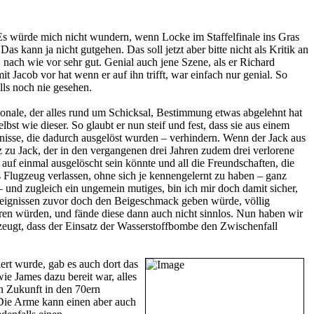
Es würde mich nicht wundern, wenn Locke im Staffelfinale ins Gras
as kann ja nicht gutgehen. Das soll jetzt aber bitte nicht als Kritik an
 nach wie vor sehr gut. Genial auch jene Szene, als er Richard
 Jacob vor hat wenn er auf ihn trifft, war einfach nur genial. So
lls noch nie gesehen.
ionale, der alles rund um Schicksal, Bestimmung etwas abgelehnt hat
st wie dieser. So glaubt er nun steif und fest, dass sie aus einem
gnisse, die dadurch ausgelöst wurden – verhindern. Wenn der Jack aus
tz zu Jack, der in den vergangenen drei Jahren zudem drei verlorene
s auf einmal ausgelöscht sein könnte und all die Freundschaften, die
as Flugzeug verlassen, ohne sich je kennengelernt zu haben – ganz
– und zugleich ein ungemein mutiges, bin ich mir doch damit sicher,
reignissen zuvor doch den Beigeschmack geben würde, völlig
hren würden, und fände diese dann auch nicht sinnlos. Nun haben wir
berzeugt, dass der Einsatz der Wasserstoffbombe den Zwischenfall
ert wurde, gab es auch dort das
ie James dazu bereit war, alles
men Zukunft in den 70ern
 Die Arme kann einen aber auch