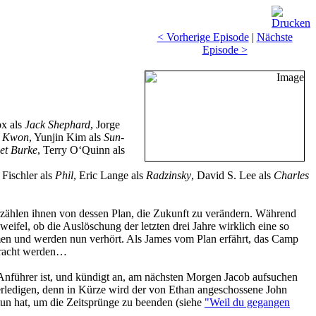
< Vorherige Episode
|
Nächste
Episode >
ox als
Jack Shephard
, Jorge
n Kwon
, Yunjin Kim als
Sun-
iet Burke
, Terry O‘Quinn als
k Fischler als
Phil
, Eric Lange als
Radzinsky
, David S. Lee als
Charles
zählen ihnen von dessen Plan, die Zukunft zu verändern. Während
fel, ob die Auslöschung der letzten drei Jahre wirklich eine so
mmen und werden nun verhört. Als James vom Plan erfährt, das Camp
ebracht werden…
Anführer ist, und kündigt an, am nächsten Morgen Jacob aufsuchen
 erledigen, denn in Kürze wird der von Ethan angeschossene John
tun hat, um die Zeitsprünge zu beenden (siehe
"Weil du gegangen