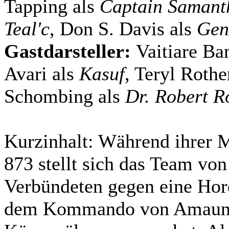
Tapping als
Captain Samant
Teal'c
, Don S. Davis als
Gen
Gastdarsteller:
Vaitiare Ba
Avari als
Kasuf
, Teryl Rothe
Schombing als
Dr. Robert 
Kurzinhalt:
Während ihrer M
873 stellt sich das Team v
Verbündeten gegen eine Hord
dem Kommando von Amaunet 