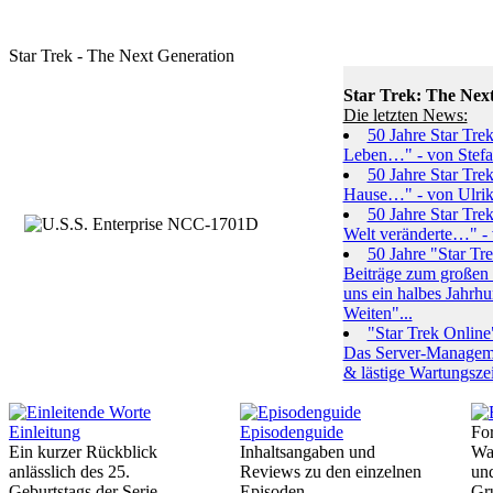
Star Trek - The Next Generation
Star Trek: The Nex
Die letzten News:
50 Jahre Star Trek
Leben…" - von Stefa
50 Jahre Star Trek
Hause…" - von Ulrik
50 Jahre Star Trek
Welt veränderte…" - 
50 Jahre "Star Tr
Beiträge zum großen J
uns ein halbes Jahrhu
Weiten"...
"Star Trek Online
Das Server-Managemen
& lästige Wartungsze
Einleitung
Episodenguide
Fo
Ein kurzer Rückblick
Inhaltsangaben und
Wa
anlässlich des 25.
Reviews zu den einzelnen
und
Geburtstags der Serie
Episoden
Gr