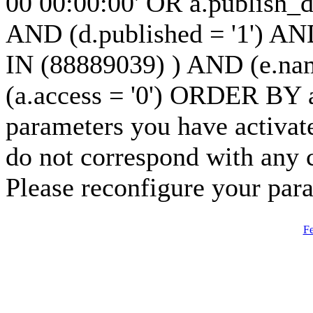
00 00:00:00' OR a.publish_
AND (d.published = '1') AND
IN (88889039) ) AND (e.nam
(a.access = '0') ORDER BY
parameters you have activat
do not correspond with any 
Please reconfigure your par
Fe