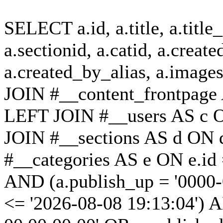
SELECT a.id, a.title, a.title_a
a.sectionid, a.catid, a.create
a.created_by_alias, a.ima
JOIN #__content_frontpage 
LEFT JOIN #__users AS c O
JOIN #__sections AS d ON d
#__categories AS e ON e.id 
AND (a.publish_up = '0000-
<= '2026-08-08 19:13:04') 