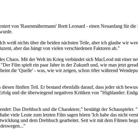
zeniert von 'Rasenmähermann' Brett Leonard - einen Neuanfang für die 
 wurde.
. "Ich weiß nichts über die beiden nächsten Teile, aber ich glaube wir 
oduzent, aber das hängt von vielen verschiedenen Faktoren ab."
t des Chaos. Mit der Welt im Krieg verbündet sich MacLeod mit einer n
ul. "Der Film spielt ein paar Jahre in der Zukunft und, wie man jetzt 
cheint die 'Quelle' - was, wie wir zeigen, schon öfter während Wendep
n diesen fünften Teil. Er bestand ebenfalls darauf, dass jeder sich be
 Erfolg und die überwiegend negativen Kritiken von "Highlander: Endg
ndet: Das Drehbuch und die Charaktere," bestätigt der Schauspieler. "I
habe viele Leute zum letzten Film sagen hören 'Ich habe das nicht vers
twicklung und dem Drehbuch gearbeitet. Seit wir mit dem Filmen begon
t deswegen..."