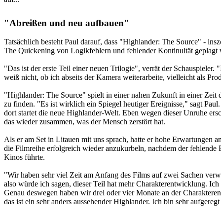
"Abreißen und neu aufbauen"
Tatsächlich besteht Paul darauf, dass "Highlander: The Source" - ins
The Quickening von Logikfehlern und fehlender Kontinuität geplagt
"Das ist der erste Teil einer neuen Trilogie", verrät der Schauspieler
weiß nicht, ob ich abseits der Kamera weiterarbeite, vielleicht als Pr
"Highlander: The Source" spielt in einer nahen Zukunft in einer Zei
zu finden. "Es ist wirklich ein Spiegel heutiger Ereignisse," sagt Pa
dort startet die neue Highlander-Welt. Eben wegen dieser Unruhe ers
das wieder zusammen, was der Mensch zerstört hat.
Als er am Set in Litauen mit uns sprach, hatte er hohe Erwartungen a
die Filmreihe erfolgreich wieder anzukurbeln, nachdem der fehlende
Kinos führte.
"Wir haben sehr viel Zeit am Anfang des Films auf zwei Sachen verwe
also würde ich sagen, dieser Teil hat mehr Charakterentwicklung. Ich 
Genau deswegen haben wir drei oder vier Monate an der Charakteren
das ist ein sehr anders aussehender Highlander. Ich bin sehr aufgereg