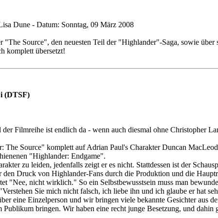
isa Dune
-
Datum:
Sonntag, 09 März 2008
r "The Source", den neuesten Teil der "Highlander"-Saga, sowie über 
ch komplett übersetzt!
Fi (DTSF)
eil der Filmreihe ist endlich da - wenn auch diesmal ohne Christopher
er: The Source" komplett auf Adrian Paul's Charakter Duncan MacLeod 
schienenen "Highlander: Endgame".
akter zu leiden, jedenfalls zeigt er es nicht. Stattdessen ist der Scha
r den Druck von Highlander-Fans durch die Produktion und die Hauptro
tet "Nee, nicht wirklich." So ein Selbstbewusstsein muss man bewunde
. "Verstehen Sie mich nicht falsch, ich liebe ihn und ich glaube er hat 
ber eine Einzelperson und wir bringen viele bekannte Gesichter aus der
Publikum bringen. Wir haben eine recht junge Besetzung, und dahin g