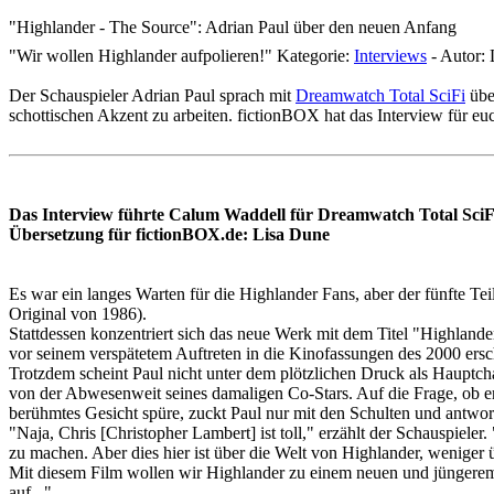
"Highlander - The Source": Adrian Paul über den neuen Anfang
"Wir wollen Highlander aufpolieren!"
Kategorie:
Interviews
-
Autor:
L
Der Schauspieler Adrian Paul sprach mit
Dreamwatch Total SciFi
übe
schottischen Akzent zu arbeiten. fictionBOX hat das Interview für eu
Das Interview führte Calum Waddell für Dreamwatch Total Sci
Übersetzung für fictionBOX.de: Lisa Dune
Es war ein langes Warten für die Highlander Fans, aber der fünfte T
Original von 1986).
Stattdessen konzentriert sich das neue Werk mit dem Titel "Highland
vor seinem verspätetem Auftreten in die Kinofassungen des 2000 er
Trotzdem scheint Paul nicht unter dem plötzlichen Druck als Hauptchar
von der Abwesenweit seines damaligen Co-Stars. Auf die Frage, ob e
berühmtes Gesicht spüre, zuckt Paul nur mit den Schulten und antwor
"Naja, Chris [Christopher Lambert] ist toll," erzählt der Schauspieler
zu machen. Aber dies hier ist über die Welt von Highlander, weniger ü
Mit diesem Film wollen wir Highlander zu einem neuen und jüngerem 
auf..."