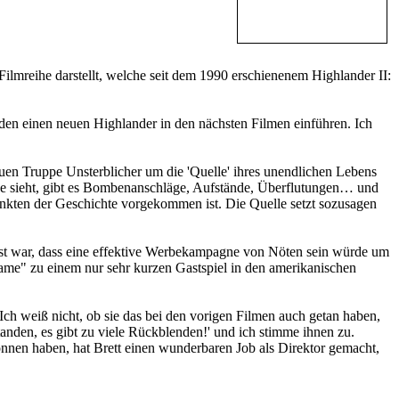
Filmreihe darstellt, welche seit dem 1990 erschienenem Highlander II:
werden einen neuen Highlander in den nächsten Filmen einführen. Ich
euen Truppe Unsterblicher um die 'Quelle' ihres unendlichen Lebens
gerade sieht, gibt es Bombenanschläge, Aufstände, Überflutungen… und
unkten der Geschichte vorgekommen ist. Die Quelle setzt sozusagen
wusst war, dass eine effektive Werbekampagne von Nöten sein würde um
ame" zu einem nur sehr kurzen Gastspiel in den amerikanischen
ch weiß nicht, ob sie das bei den vorigen Filmen auch getan haben,
tanden, es gibt zu viele Rückblenden!' und ich stimme ihnen zu.
nen haben, hat Brett einen wunderbaren Job als Direktor gemacht,