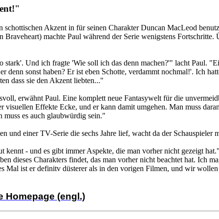
ent!"
en schottischen Akzent in für seinen Charakter Duncan MacLeod benutz
Braveheart) machte Paul während der Serie wenigstens Fortschritte. 
stark'. Und ich fragte 'Wie soll ich das denn machen?'" lacht Paul. "Ei
 er denn sonst haben? Er ist eben Schotte, verdammt nochmal!'. Ich ha
en dass sie den Akzent liebten..."
svoll, erwähnt Paul. Eine komplett neue Fantasywelt für die unvermei
er visuellen Effekte Ecke, und er kann damit umgehen. Man muss daran
n muss es auch glaubwürdig sein."
n und einer TV-Serie die sechs Jahre lief, wacht da der Schauspieler 
gut kennt - und es gibt immer Aspekte, die man vorher nicht gezeigt h
n dieses Charakters findet, das man vorher nicht beachtet hat. Ich mag
ses Mal ist er definitv düsterer als in den vorigen Filmen, und wir wo
e Homepage (engl.)