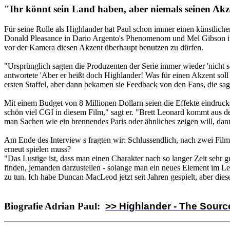
"Ihr könnt sein Land haben, aber niemals seinen Akz
Für seine Rolle als Highlander hat Paul schon immer einen künstlich
Donald Pleasance in Dario Argento's Phenomenom und Mel Gibson in 
vor der Kamera diesen Akzent überhaupt benutzen zu dürfen.
"Ursprünglich sagten die Produzenten der Serie immer wieder 'nicht so 
antwortete 'Aber er heißt doch Highlander! Was für einen Akzent soll
ersten Staffel, aber dann bekamen sie Feedback von den Fans, die sagt
Mit einem Budget von 8 Millionen Dollarn seien die Effekte eindruck
schön viel CGI in diesem Film," sagt er. "Brett Leonard kommt aus d
man Sachen wie ein brennendes Paris oder ähnliches zeigen will, dan
Am Ende des Interview s fragten wir: Schlussendlich, nach zwei Filme
erneut spielen muss?
"Das Lustige ist, dass man einen Charakter nach so langer Zeit sehr 
finden, jemanden darzustellen - solange man ein neues Element im Lebe
zu tun. Ich habe Duncan MacLeod jetzt seit Jahren gespielt, aber die
Biografie Adrian Paul:
>> Highlander - The Sourc