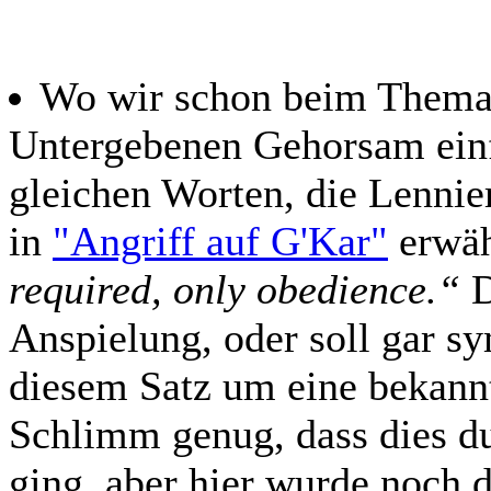
Wo wir schon beim Thema 
Untergebenen Gehorsam einfo
gleichen Worten, die Lennie
in
"Angriff auf G'Kar"
erwäh
required, only obedience.“
D
Anspielung, oder soll gar sy
diesem Satz um eine bekannt
Schlimm genug, dass dies du
ging, aber hier wurde noch d