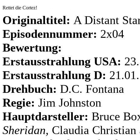
Rettet die Cortez!
Originaltitel:
A Distant Sta
Episodennummer:
2x04
Bewertung:
Erstausstrahlung USA:
23.
Erstausstrahlung D:
21.01.
Drehbuch:
D.C. Fontana
Regie:
Jim Johnston
Hauptdarsteller:
Bruce Box
Sheridan,
Claudia Christian