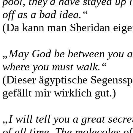
pool, they'd have stayed up i
off as a bad idea.“
(Da kann man Sheridan eige
„May God be between you an
where you must walk.“
(Dieser ägyptische Segensspr
gefällt mir wirklich gut.)
„I will tell you a great secr
of all time. The molecoles o